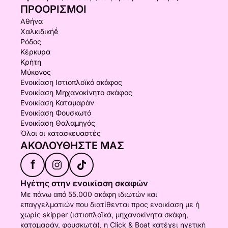
ΠΡΟΟΡΙΣΜΟΊ
Αθήνα
Χαλκιδικήḗ
Ρόδος
Κέρκυρα
Κρήτη
Μύκονος
Ενοικίαση Ιστιοπλοϊκό σκάφος
Ενοικίαση Μηχανοκίνητο σκάφος
Ενοικίαση Καταμαράν
Ενοικίαση Φουσκωτό
Ενοικίαση Θαλαμηγός
Όλοι οι κατασκευαστές
ΑΚΟΛΟΥΘΉΣΤΕ ΜΑΣ
f
Ηγέτης στην ενοικίαση σκαφών
Με πάνω από 55.000 σκάφη ιδιωτών και
επαγγελματιών που διατίθενται προς ενοικίαση με ή
χωρίς skipper (ιστιοπλοϊκά, μηχανοκίνητα σκάφη,
καταμαράν, φουσκωτά), η Click & Boat κατέχει ηγετική