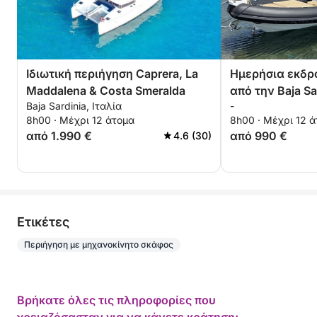
Ιδιωτική περιήγηση Caprera, La
Ημερήσια εκδρο
Maddalena & Costa Smeralda
από την Baja Sar
Baja Sardinia, Ιταλία
-
Spargi και La 
8h00 · Μέχρι 12 άτομα
8h00 · Μέχρι 12 
από 1.990 €
από 990 €
4.6 (30)
Eτικέτες
Περιήγηση με μηχανοκίνητο σκάφος
Βρήκατε όλες τις πληροφορίες που