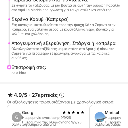
Ξεκινήστε το ταξίδι σας με μια βουτιά σε αυτή την όμορφη παραλία
Με αυτήν την εκδρομή, θα επισκεφθείτε τα
στο νησί La Maddalena, γνωστή για τα κρυστάλλινα νερά της.
καλύτερα νησιά του αρχιπελάγους La Maddalena:
Σερένα Κόουβ (Καπρέρα)
Maddalena
Στη συνέχεια, κατευθυνθείτε προς την ήσυχη Κάλα Σερένα στην
Caprera
Καπρέρα, ένα γαλήνιο μέρος με κρυστάλλινα νερά, ιδανικό για
Budelli, Santa Maria, Razzoli
κολύμπι και χαλάρωση.
Spargi
Απογευματινή εξερεύνηση: Σπάργκι ή Καπρέρα
Ολοκληρώστε το ταξίδι σας με μια στάση στο Spargi ή πίσω στο
Caprera για περαιτέρω εξερεύνηση, ανάλογα με τις καιρικές
συνθήκες.
Επιστροφή στις:
cala bitta
4.9/5
·
27κριτικές
Οι αξιολογήσεις παρουσιάζονται με χρονολογική σειρά
Georgi
Marisol
G
Ημερομηνία ενοικίασης 9/9/25 ·
Ημερομηνία εν
Ημερομηνία της αξιολόγησης 9/9/25
Ημερομηνία τ
Μεταφρασμένο από und
Μεταφρασμένο α