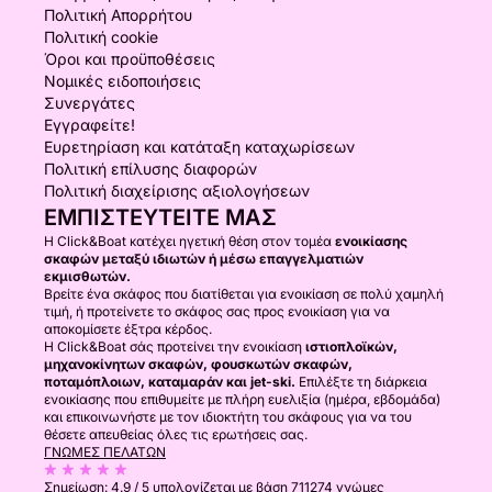
Πολιτική Απορρήτου
Πολιτική cookie
Όροι και προϋποθέσεις
Νομικές ειδοποιήσεις
Συνεργάτες
Εγγραφείτε!
Ευρετηρίαση και κατάταξη καταχωρίσεων
Πολιτική επίλυσης διαφορών
Πολιτική διαχείρισης αξιολογήσεων
ΕΜΠΙΣΤΕΥΤΕΊΤΕ ΜΑΣ
Η Click&Boat κατέχει ηγετική θέση στον τομέα
ενοικίασης
σκαφών μεταξύ ιδιωτών ή μέσω επαγγελματιών
εκμισθωτών.
Βρείτε ένα σκάφος που διατίθεται για ενοικίαση σε πολύ χαμηλή
τιμή, ή προτείνετε το σκάφος σας προς ενοικίαση για να
αποκομίσετε έξτρα κέρδος.
Η Click&Boat σάς προτείνει την ενοικίαση
ιστιοπλοϊκών,
μηχανοκίνητων σκαφών, φουσκωτών σκαφών,
ποταμόπλοιων, καταμαράν και jet-ski.
Επιλέξτε τη διάρκεια
ενοικίασης που επιθυμείτε με πλήρη ευελιξία (ημέρα, εβδομάδα)
και επικοινωνήστε με τον ιδιοκτήτη του σκάφους για να του
θέσετε απευθείας όλες τις ερωτήσεις σας.
ΓΝΏΜΕΣ ΠΕΛΑΤΏΝ
Σημείωση:
4.9 / 5
υπολογίζεται με βάση 711274 γνώμες