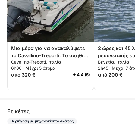
Μια μέρα για να ανακαλύψετε
2 ώρες και 45 
το Cavallino-Treporti: Το αληθινό
μεσογειακής ευ
Cavallino-Treporti, Ιταλία
Βενετία, Ιταλία
Dolce Vita σε ένα μηχανοκίνητο
Βουτήξτε στο γ
6h00 · Μέχρι 5 άτομα
2h45 · Μέχρι 7 ά
σκάφος
ανακαλύψτε τη
από 320 €
από 200 €
4.4 (5)
από τα κύματα.
Eτικέτες
Περιήγηση με μηχανοκίνητο σκάφος