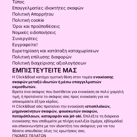
Τύπος
Επαγγελματίες ιδιοκτήτες σκαφών
Πολιτική Απορρήτου
Πολιτική cookie
Όροι και προϋποθέσεις
Νομικές ειδοποιήσεις
Συνεργάτες
Εγγραφείτε!
Ευρετηρίαση και κατάταξη καταχωρίσεων
Πολιτική επίλυσης διαφορών
Πολιτική διαχείρισης αξιολογήσεων
ΕΜΠΙΣΤΕΥΤΕΊΤΕ ΜΑΣ
Η Click&Boat κατέχει ηγετική θέση στον τομέα
ενοικίασης
σκαφών μεταξύ ιδιωτών ή μέσω επαγγελματιών
εκμισθωτών.
Βρείτε ένα σκάφος που διατίθεται για ενοικίαση σε πολύ χαμηλή
τιμή, ή προτείνετε το σκάφος σας προς ενοικίαση για να
αποκομίσετε έξτρα κέρδος.
Η Click&Boat σάς προτείνει την ενοικίαση
ιστιοπλοϊκών,
μηχανοκίνητων σκαφών, φουσκωτών σκαφών,
ποταμόπλοιων, καταμαράν και jet-ski.
Επιλέξτε τη διάρκεια
ενοικίασης που επιθυμείτε με πλήρη ευελιξία (ημέρα, εβδομάδα)
και επικοινωνήστε με τον ιδιοκτήτη του σκάφους για να του
θέσετε απευθείας όλες τις ερωτήσεις σας.
ΓΝΏΜΕΣ ΠΕΛΑΤΏΝ