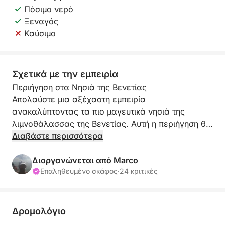
Πόσιμο νερό
Ξεναγός
Καύσιμο
Σχετικά με την εμπειρία
Περιήγηση στα Νησιά της Βενετίας
Απολαύστε μια αξέχαστη εμπειρία
ανακαλύπτοντας τα πιο μαγευτικά νησιά της
λιμνοθάλασσας της Βενετίας. Αυτή η περιήγηση θα
σας οδηγήσει στη λιμνοθάλασσα της Βενετίας, με
Διαβάστε περισσότερα
στάσεις στο Μουράνο και το Μπουράνο.
Διοργανώνεται από Marco
Κατά τη διάρκεια της κρουαζιέρας, θα απολαύσετε
Επαληθευμένο σκάφος
·
24 κριτικές
τη θέα της λιμνοθάλασσας της Βενετίας,
βυθιζόμενοι στη διαχρονική της ατμόσφαιρα. Η
πρώτη στάση είναι το Μουράνο, παγκοσμίως
Δρομολόγιο
διάσημο για την τέχνη της υαλουργίας. Εδώ, θα