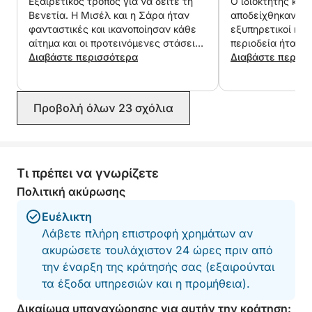
Εξαιρετικός τρόπος για να δείτε τη
Ο ιδιοκτήτης και 
Βενετία. Η Μισέλ και η Σάρα ήταν
αποδείχθηκαν εξ
φανταστικές και ικανοποίησαν κάθε
εξυπηρετικοί και 
αίτημα και οι προτεινόμενες στάσεις
περιοδεία ήταν υ
τους ήταν απολαυστικές. Περάσαμε
Διαβάστε περισσότερα
πήγε πολύ καλά!
Διαβάστε περισ
μια υπέροχη μέρα!
Προβολή όλων 23 σχόλια
Τι πρέπει να γνωρίζετε
Πολιτική ακύρωσης
Ευέλικτη
Λάβετε πλήρη επιστροφή χρημάτων αν
ακυρώσετε τουλάχιστον 24 ώρες πριν από
την έναρξη της κράτησής σας (εξαιρούνται
τα έξοδα υπηρεσιών και η προμήθεια).
Δικαίωμα υπαναχώρησης για αυτήν την κράτηση: