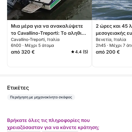
Μια μέρα για να ανακαλύψετε
2 ώρες και 45 
το Cavallino-Treporti: Το αληθινό
μεσογειακής ευ
Cavallino-Treporti, Ιταλία
Βενετία, Ιταλία
Dolce Vita σε ένα μηχανοκίνητο
Βουτήξτε στο γ
6h00 · Μέχρι 5 άτομα
2h45 · Μέχρι 7 ά
σκάφος
ανακαλύψτε τη
από 320 €
από 200 €
4.4 (5)
από τα κύματα.
Eτικέτες
Περιήγηση με μηχανοκίνητο σκάφος
Βρήκατε όλες τις πληροφορίες που
χρειαζόσασταν για να κάνετε κράτηση;