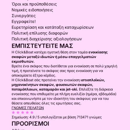
Όροι και προϋποθέσεις
Νομικές ειδοποιήσεις
Συνεργάτες
Εγγραφείτε!
Ευρετηρίαση και κατάταξη καταχωρίσεων
Πολιτική επίλυσης διαφορών
Πολιτική διαχείρισης αξιολογήσεων
ΕΜΠΙΣΤΕΥΤΕΊΤΕ ΜΑΣ
Η Click&Boat κατέχει ηγετική θέση στον τομέα
ενοικίασης
σκαφών μεταξύ ιδιωτών ή μέσω επαγγελματιών
εκμισθωτών.
Βρείτε ένα σκάφος που διατίθεται για ενοικίαση σε πολύ χαμηλή
τιμή, ή προτείνετε το σκάφος σας προς ενοικίαση για να
αποκομίσετε έξτρα κέρδος.
Η Click&Boat σάς προτείνει την ενοικίαση
ιστιοπλοϊκών,
μηχανοκίνητων σκαφών, φουσκωτών σκαφών,
ποταμόπλοιων, καταμαράν και jet-ski.
Επιλέξτε τη διάρκεια
ενοικίασης που επιθυμείτε με πλήρη ευελιξία (ημέρα, εβδομάδα)
και επικοινωνήστε με τον ιδιοκτήτη του σκάφους για να του
θέσετε απευθείας όλες τις ερωτήσεις σας.
ΓΝΏΜΕΣ ΠΕΛΑΤΏΝ
Σημείωση:
4.9 / 5
υπολογίζεται με βάση 713471 γνώμες
ΠΡΟΟΡΙΣΜΟΊ