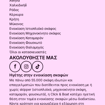
Αθήνα
Χαλκιδικήḗ
Ρόδος
Κέρκυρα
Κρήτη
Μύκονος
Ενοικίαση Ιστιοπλοϊκό σκάφος
Ενοικίαση Μηχανοκίνητο σκάφος
Ενοικίαση Καταμαράν
Ενοικίαση Φουσκωτό
Ενοικίαση Θαλαμηγός
Όλοι οι κατασκευαστές
ΑΚΟΛΟΥΘΉΣΤΕ ΜΑΣ
f
Ηγέτης στην ενοικίαση σκαφών
Με πάνω από 55.000 σκάφη ιδιωτών και
επαγγελματιών που διατίθενται προς ενοικίαση με ή
χωρίς skipper (ιστιοπλοϊκά, μηχανοκίνητα σκάφη,
καταμαράν, φουσκωτά), η Click & Boat κατέχει ηγετική
θέση στον τομέα ενοικίασης σκαφών μέσω διαδικτύου.
Κάντε κράτηση για κρουαζιέρα ή εξόρμηση στη