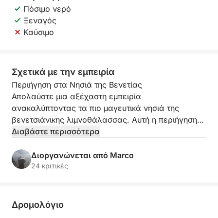
Πόσιμο νερό
Ξεναγός
Καύσιμο
Σχετικά με την εμπειρία
Περιήγηση στα Νησιά της Βενετίας
Απολαύστε μια αξέχαστη εμπειρία
ανακαλύπτοντας τα πιο μαγευτικά νησιά της
βενετσιάνικης λιμνοθάλασσας. Αυτή η περιήγηση
θα σας οδηγήσει στη βενετσιάνικη λιμνοθάλασσα,
Διαβάστε περισσότερα
με στάσεις στο Μουράνο και το Μπουράνο.
Διοργανώνεται από Marco
Κατά τη διάρκεια της κρουαζιέρας, θα απολαύσετε
24 κριτικές
τη θέα της βενετσιάνικης λιμνοθάλασσας,
απολαμβάνοντας τη διαχρονική της ατμόσφαιρα
πίνοντας ένα ποτήρι prosecco.
Δρομολόγιο