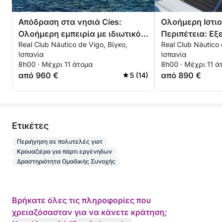
Απόδραση στα νησιά Cíes:
Ολοήμερη Ιστι
Ολοήμερη εμπειρία με ιδιωτικό
Περιπέτεια: Εξ
Real Club Náutico de Vigo, Βίγκο,
Real Club Náutico 
σκάφος
Βίγκο
Ισπανία
Ισπανία
8h00 · Μέχρι 11 άτομα
8h00 · Μέχρι 11 ά
από 960 €
από 890 €
5 (14)
Eτικέτες
Περιήγηση σε πολυτελές γιοτ
Κρουαζιέρα για πάρτι εργένηδων
Δραστηριότητα Ομαδικής Συνοχής
Βρήκατε όλες τις πληροφορίες που
χρειαζόσασταν για να κάνετε κράτηση;