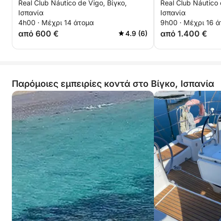
Real Club Náutico de Vigo, Βίγκο,
Real Club Náutico 
μηχανοκίνητο 
Ισπανία
Ισπανία
4h00 · Μέχρι 14 άτομα
9h00 · Μέχρι 16 
από 600 €
από 1.400 €
4.9 (6)
Παρόμοιες εμπειρίες κοντά στο Βίγκο, Ισπανία