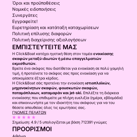
Όροι και προϋποθέσεις
Νομικές ειδοποιήσεις
Συνεργάτες
Εγγραφείτε!
Ευρετηρίαση και κατάταξη καταχωρίσεων
Πολιτική επίλυσης διαφορών
Πολιτική διαχείρισης αξιολογήσεων
ΕΜΠΙΣΤΕΥΤΕΊΤΕ ΜΑΣ
Η Click&Boat κατέχει ηγετική θέση στον τομέα
ενοικίασης
σκαφών μεταξύ ιδιωτών ή μέσω επαγγελματιών
εκμισθωτών.
Βρείτε ένα σκάφος που διατίθεται για ενοικίαση σε πολύ χαμηλή
τιμή, ή προτείνετε το σκάφος σας προς ενοικίαση για να
αποκομίσετε έξτρα κέρδος.
Η Click&Boat σάς προτείνει την ενοικίαση
ιστιοπλοϊκών,
μηχανοκίνητων σκαφών, φουσκωτών σκαφών,
ποταμόπλοιων, καταμαράν και jet-ski.
Επιλέξτε τη διάρκεια
ενοικίασης που επιθυμείτε με πλήρη ευελιξία (ημέρα, εβδομάδα)
και επικοινωνήστε με τον ιδιοκτήτη του σκάφους για να του
θέσετε απευθείας όλες τις ερωτήσεις σας.
ΓΝΏΜΕΣ ΠΕΛΑΤΏΝ
Σημείωση:
4.9 / 5
υπολογίζεται με βάση 712391 γνώμες
ΠΡΟΟΡΙΣΜΟΊ
Αθήνα