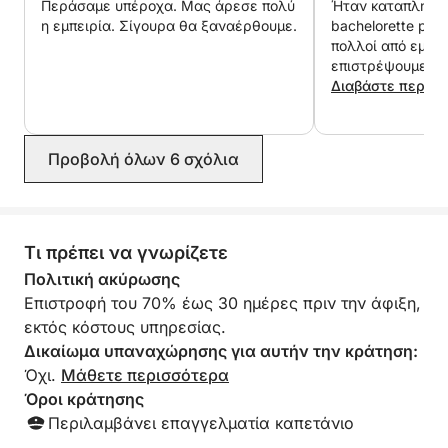
Περάσαμε υπέροχα. Μας άρεσε πολύ
Ήταν καταπληκτικ
η εμπειρία. Σίγουρα θα ξαναέρθουμε.
bachelorette par
Μια πλήρως προσαρμόσιμη μέρα στη θάλασσα που
πολλοί από εμάς
επιστρέψουμε με
συνδυάζει πλοήγηση, στάσεις για κολύμπι και
απλώς για να απ
Διαβάστε περισ
εξερεύνηση των πιο όμορφων περιοχών γύρω από
σκάφος ακόμα πε
το Vigo.
εξαιρετικές εγκα
εξαιρετικά άνετο
Προβολή όλων 6 σχόλια
Κατόπιν αιτήματος, μπορούν να κανονιστούν
είναι πολύ ευγεν
Είμαστε πελάτες!
γεύματα επί του πλοίου για την ολοήμερη εμπειρία
σας.
Μπορεί επίσης να παρασχεθεί μια επιλογή από
Τι πρέπει να γνωρίζετε
παιχνίδια νερού και επιπλέον εξοπλισμός,
Πολιτική ακύρωσης
ανάλογα με τη διαθεσιμότητα.
Επιστροφή του 70% έως 30 ημέρες πριν την άφιξη,
εκτός κόστους υπηρεσίας.
Δεν περιλαμβάνονται:
Δικαίωμα υπαναχώρησης για αυτήν την κράτηση:
Όχι.
Μάθετε περισσότερα
Πλήρωμα (καπετάνιος και υποπλοίαρχος): 250€
Όροι κράτησης
(πληρωτέο στο λιμάνι)
Περιλαμβάνει επαγγελματία καπετάνιο