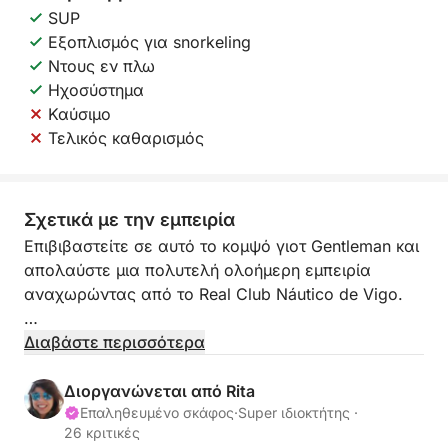
SUP
Εξοπλισμός για snorkeling
Ντους εν πλω
Ηχοσύστημα
Καύσιμο
Τελικός καθαρισμός
Σχετικά με την εμπειρία
Επιβιβαστείτε σε αυτό το κομψό γιοτ Gentleman και
απολαύστε μια πολυτελή ολοήμερη εμπειρία
αναχωρώντας από το Real Club Náutico de Vigo.
Πλήρως ανακαινισμένο για να προσφέρει μέγιστη
Διαβάστε περισσότερα
άνεση, αυτό το γιοτ είναι ιδανικό για να
ανακαλύψετε τα εκπληκτικά τοπία των Rías Baixas
Διοργανώνεται από Rita
με στυλ. Συνοδευόμενοι από ένα επαγγελματικό
Επαληθευμένο σκάφος
·
Super ιδιοκτήτης ·
26 κριτικές
πλήρωμα (καπετάνιο και υποπλοίαρχο), θα