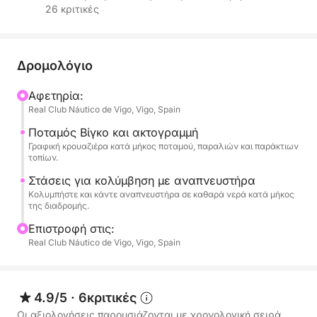
26 κριτικές
Συνοδευόμενοι από ένα επαγγελματικό πλήρωμα
(καπετάνιο και υποπλοίαρχο), θα επωφεληθείτε
από την προσεγμένη εξυπηρέτηση και την ομαλή,
άνετη πλοήγηση.
Δρομολόγιο
Αφετηρία:
Κατά τη διάρκεια αυτής της 4ωρης εμπειρίας,
Real Club Náutico de Vigo, Vigo, Spain
κάντε μια κρουαζιέρα κατά μήκος της όμορφης
ακτογραμμής του Βίγκο, εξερευνώντας τον ποταμό
Ποταμός Βίγκο και ακτογραμμή
Γραφική κρουαζιέρα κατά μήκος ποταμού, παραλιών και παράκτιων
και τις κοντινές παραλίες. Απολαύστε αρκετές
τοπίων.
στάσεις για να κολυμπήσετε, να χαλαρώσετε και
Στάσεις για κολύμβηση με αναπνευστήρα
να ανακαλύψετε τον υποβρύχιο κόσμο.
Κολυμπήστε και κάντε αναπνευστήρα σε καθαρά νερά κατά μήκος
της διαδρομής.
Αυτή η εμπειρία είναι ιδανική για μια σύντομη
Επιστροφή στις:
απόδραση στη θάλασσα με φίλους, οικογένεια ή
Real Club Náutico de Vigo, Vigo, Spain
για μια ειδική περίσταση.
Κρουαζιέρα στις ακτές του Βίγκο, συνδυάζοντας
4.9/5
·
6κριτικές
την πλοήγηση στον ποταμό και την εξερεύνηση της
Οι αξιολογήσεις παρουσιάζονται με χρονολογική σειρά