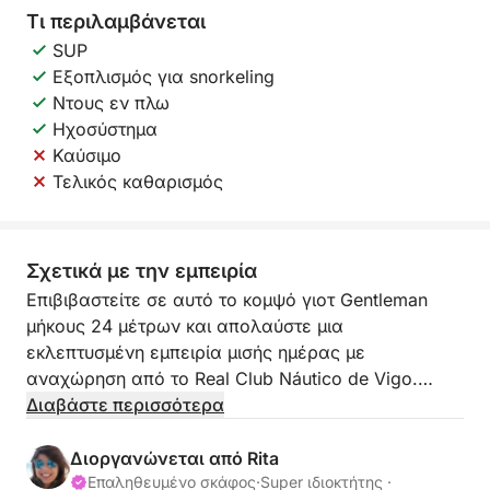
Τι περιλαμβάνεται
SUP
Εξοπλισμός για snorkeling
Ντους εν πλω
Ηχοσύστημα
Καύσιμο
Τελικός καθαρισμός
Σχετικά με την εμπειρία
Επιβιβαστείτε σε αυτό το κομψό γιοτ Gentleman
μήκους 24 μέτρων και απολαύστε μια
εκλεπτυσμένη εμπειρία μισής ημέρας με
αναχώρηση από το Real Club Náutico de Vigo.
Διαβάστε περισσότερα
Πλήρως ανακαινισμένο, αυτό το γιοτ προσφέρει το
ιδανικό περιβάλλον για χαλαρωτικές και
Διοργανώνεται από Rita
αποκλειστικές στιγμές στη θάλασσα.
Επαληθευμένο σκάφος
·
Super ιδιοκτήτης ·