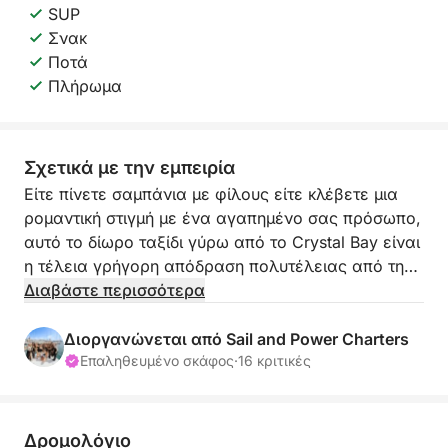
SUP
Σνακ
Ποτά
Πλήρωμα
Σχετικά με την εμπειρία
Είτε πίνετε σαμπάνια με φίλους είτε κλέβετε μια
ρομαντική στιγμή με ένα αγαπημένο σας πρόσωπο,
αυτό το δίωρο ταξίδι γύρω από το Crystal Bay είναι
η τέλεια γρήγορη απόδραση πολυτέλειας από την
καθημερινότητα.
Διαβάστε περισσότερα
Αναχωρώντας από το διάσημο Puerto Deportivo de
Διοργανώνεται από Sail and Power Charters
Estepona, θα απολαύσετε μια ομαλή κρουαζιέρα
Επαληθευμένο σκάφος
·
16 κριτικές
κατά μήκος της εκπληκτικής ακτογραμμής του
Crystal Bay. Με πανοραμική θέα στη θάλασσα,
βελούδινα καθίσματα και τον αέρα στα μαλλιά
Δρομολόγιο