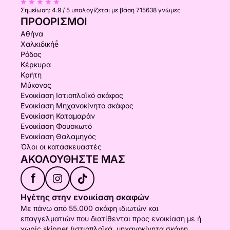
Σημείωση:
4.9 / 5
υπολογίζεται με βάση 715638 γνώμες
ΠΡΟΟΡΙΣΜΟΊ
Αθήνα
Χαλκιδικήḗ
Ρόδος
Κέρκυρα
Κρήτη
Μύκονος
Ενοικίαση Ιστιοπλοϊκό σκάφος
Ενοικίαση Μηχανοκίνητο σκάφος
Ενοικίαση Καταμαράν
Ενοικίαση Φουσκωτό
Ενοικίαση Θαλαμηγός
Όλοι οι κατασκευαστές
ΑΚΟΛΟΥΘΉΣΤΕ ΜΑΣ
f
Ηγέτης στην ενοικίαση σκαφών
Με πάνω από 55.000 σκάφη ιδιωτών και
επαγγελματιών που διατίθενται προς ενοικίαση με ή
χωρίς skipper (ιστιοπλοϊκά, μηχανοκίνητα σκάφη,