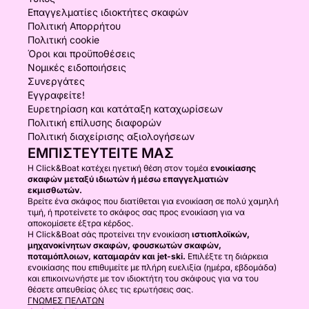
Επαγγελματίες ιδιοκτήτες σκαφών
Πολιτική Απορρήτου
Πολιτική cookie
Όροι και προϋποθέσεις
Νομικές ειδοποιήσεις
Συνεργάτες
Εγγραφείτε!
Ευρετηρίαση και κατάταξη καταχωρίσεων
Πολιτική επίλυσης διαφορών
Πολιτική διαχείρισης αξιολογήσεων
ΕΜΠΙΣΤΕΥΤΕΊΤΕ ΜΑΣ
Η Click&Boat κατέχει ηγετική θέση στον τομέα
ενοικίασης
σκαφών μεταξύ ιδιωτών ή μέσω επαγγελματιών
εκμισθωτών.
Βρείτε ένα σκάφος που διατίθεται για ενοικίαση σε πολύ χαμηλή
τιμή, ή προτείνετε το σκάφος σας προς ενοικίαση για να
αποκομίσετε έξτρα κέρδος.
Η Click&Boat σάς προτείνει την ενοικίαση
ιστιοπλοϊκών,
μηχανοκίνητων σκαφών, φουσκωτών σκαφών,
ποταμόπλοιων, καταμαράν και jet-ski.
Επιλέξτε τη διάρκεια
ενοικίασης που επιθυμείτε με πλήρη ευελιξία (ημέρα, εβδομάδα)
και επικοινωνήστε με τον ιδιοκτήτη του σκάφους για να του
θέσετε απευθείας όλες τις ερωτήσεις σας.
ΓΝΏΜΕΣ ΠΕΛΑΤΏΝ