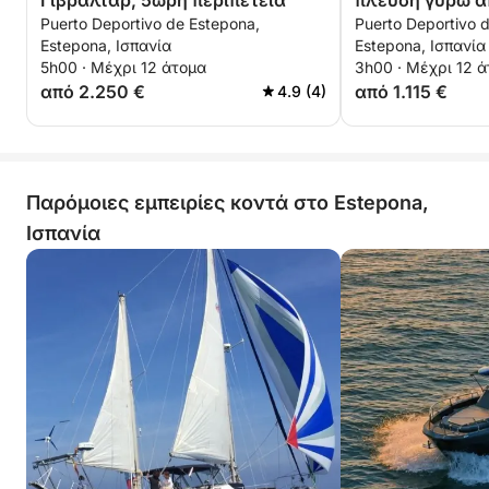
Γιβραλτάρ, 5ωρη περιπέτεια
πλεύση γύρω α
Puerto Deportivo de Estepona,
Puerto Deportivo 
Κρυστάλλου
Estepona, Ισπανία
Estepona, Ισπανία
5h00 · Μέχρι 12 άτομα
3h00 · Μέχρι 12 
από 2.250 €
από 1.115 €
4.9 (4)
Παρόμοιες εμπειρίες κοντά στο Estepona,
Ισπανία