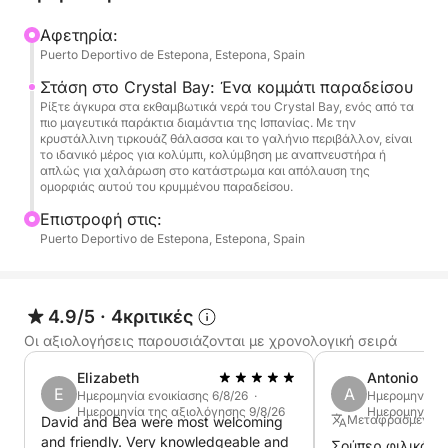
σας, είναι ένα γρήγορο ταξίδι που μοιάζει με μια
γεύση από την έντονη ζωή. Απολαύστε δροσερά
Αφετηρία:
Puerto Deportivo de Estepona, Estepona, Spain
ποτά, ελαφριά σνακ και την αγαπημένη σας
μουσική παίζοντας μέσω του ενσωματωμένου
Στάση στο Crystal Bay: Ένα κομμάτι παραδείσου
ηχείου Bluetooth καθώς απολαμβάνετε απόλυτη
Ρίξτε άγκυρα στα εκθαμβωτικά νερά του Crystal Bay, ενός από τα
πιο μαγευτικά παράκτια διαμάντια της Ισπανίας. Με την
άνεση.
κρυστάλλινη τιρκουάζ θάλασσα και το γαλήνιο περιβάλλον, είναι
το ιδανικό μέρος για κολύμπι, κολύμβηση με αναπνευστήρα ή
απλώς για χαλάρωση στο κατάστρωμα και απόλαυση της
Αυτό που κάνει αυτή την εμπειρία μοναδική είναι η
ομορφιάς αυτού του κρυμμένου παραδείσου.
κομψότητα του Sunseeker Camargue 50—είναι κάτι
Επιστροφή στις:
περισσότερο από ένα σκάφος, είναι μια δήλωση.
Puerto Deportivo de Estepona, Estepona, Spain
Με χώρο για 12 άτομα και 2 πλήρωμα, είναι το
ιδανικό σκηνικό για οικείους εορτασμούς, ποιοτικό
χρόνο με την οικογένεια ή ακόμα και μια
4.9/5
·
4κριτικές
αυθόρμητη απόδραση στη θάλασσα.
Οι αξιολογήσεις παρουσιάζονται με χρονολογική σειρά
Ο μοντέρνος σχεδιασμός και ο ομαλός χειρισμός
παρέχουν μια ελίτ εμπειρία ναύλωσης που δεν έχει
Elizabeth
Antonio
ταίρι σε αυτή την κατηγορία.
E
A
Ημερομηνία ενοικίασης 6/8/26 ·
Ημερομηνία εν
Ημερομηνία της αξιολόγησης 9/8/26
Ημερομηνία τ
Μεταφρασμένο απ
David and Bea were most welcoming
Θέλετε να ανεβάσετε τα vibes; Προσθέστε
and friendly. Very knowledgeable and
Σούπερ φιλικό κα