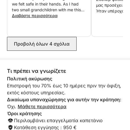
we felt safe in their hands. As I had
catering, νοικιάστε τζετ σκι ή προσλάβετε έναν DJ
μας προσέχει για
two small grandchildren with me this
Ήταν υπέροχο
για να μετατρέψετε τη 2ωρη απόδρασή σας σε κάτι
was particularly important.
Διαβάστε περισσότερα
πραγματικά αξέχαστο (έξτρα).
Προβολή όλων 4 σχόλια
Τι πρέπει να γνωρίζετε
Πολιτική ακύρωσης
Επιστροφή του 70% έως 10 ημέρες πριν την άφιξη,
εκτός κόστους υπηρεσίας.
Δικαίωμα υπαναχώρησης για αυτήν την κράτηση:
Όχι.
Μάθετε περισσότερα
Όροι κράτησης
Περιλαμβάνει επαγγελματία καπετάνιο
Κατάθεση εγγύησης : 950 €