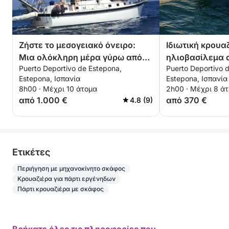
Ζήστε το μεσογειακό όνειρο:
Ιδιωτική κρουα
Μια ολόκληρη μέρα γύρω από
ηλιοβασίλεμα 
Puerto Deportivo de Estepona,
Puerto Deportivo 
την Εστεπόνα
δωρεάν κάβα
Estepona, Ισπανία
Estepona, Ισπανία
8h00 · Μέχρι 10 άτομα
2h00 · Μέχρι 8 ά
από 1.000 €
από 370 €
4.8 (9)
Eτικέτες
Περιήγηση με μηχανοκίνητο σκάφος
Κρουαζιέρα για πάρτι εργένηδων
Πάρτι κρουαζιέρα με σκάφος