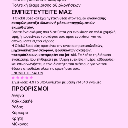
Πολιτική διαχείρισης αξιολογήσεων
ΕΜΠΙΣΤΕΥΤΕΊΤΕ ΜΑΣ
Η Click&Boat κατέχει ηγετική θέση στον τομέα
ενοικίασης
σκαφών μεταξύ ιδιωτών ή μέσω επαγγελματιών
εκμισθωτών.
Βρείτε ένα σκάφος που διατίθεται για ενοικίαση σε πολύ χαμηλή
τιμή, ή προτείνετε το σκάφος σας προς ενοικίαση για να
αποκομίσετε έξτρα κέρδος.
Η Click&Boat σάς προτείνει την ενοικίαση
ιστιοπλοϊκών,
μηχανοκίνητων σκαφών, φουσκωτών σκαφών,
ποταμόπλοιων, καταμαράν και jet-ski.
Επιλέξτε τη διάρκεια
ενοικίασης που επιθυμείτε με πλήρη ευελιξία (ημέρα, εβδομάδα)
και επικοινωνήστε με τον ιδιοκτήτη του σκάφους για να του
θέσετε απευθείας όλες τις ερωτήσεις σας.
ΓΝΏΜΕΣ ΠΕΛΑΤΏΝ
Σημείωση:
4.9 / 5
υπολογίζεται με βάση 714540 γνώμες
ΠΡΟΟΡΙΣΜΟΊ
Αθήνα
Χαλκιδικήḗ
Ρόδος
Κέρκυρα
Κρήτη
Μύκονος