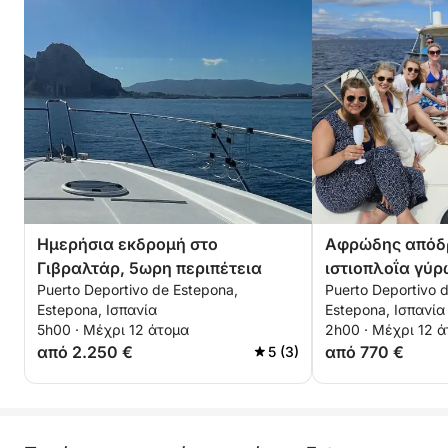
Ημερήσια εκδρομή στο
Αφρώδης απόδρ
Γιβραλτάρ, 5ωρη περιπέτεια
ιστιοπλοΐα γύρ
Puerto Deportivo de Estepona,
Puerto Deportivo 
του Κρίσταλ
Estepona, Ισπανία
Estepona, Ισπανία
5h00 · Μέχρι 12 άτομα
2h00 · Μέχρι 12 
από 2.250 €
από 770 €
5 (3)