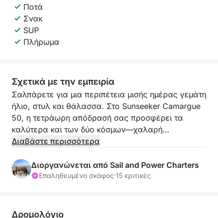
Ποτά
Σνακ
SUP
Πλήρωμα
Σχετικά με την εμπειρία
Σαλπάρετε για μια περιπέτεια μισής ημέρας γεμάτη
ήλιο, στυλ και θάλασσα. Στο Sunseeker Camargue
50, η τετράωρη απόδρασή σας προσφέρει τα
καλύτερα και των δύο κόσμων—χαλαρή
κρουαζιέρα και χρόνος αγκυροβολημένος σε
Διαβάστε περισσότερα
γαλαζοπράσινα νερά για κολύμπι, κωπηλασία και
απολαύστε τη μεσογειακή μαγεία.
Διοργανώνεται από Sail and Power Charters
Επαληθευμένο σκάφος
·
15 κριτικές
Το ταξίδι ξεκινά από την Estepona, όπου θα σας
καλωσορίσουν σε αυτό το ισχυρό, κομψό σκάφος.
Κρουαζιέρα νότια προς Duquesa ή Sotogrande,
Δρομολόγιο