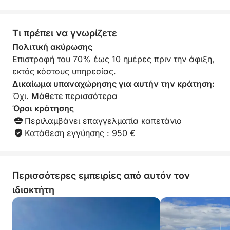
Αν αναζητάτε την απόλυτη εμπειρία περιπέτειας
στην Costa del Sol, αυτή η τετράωρη κρουαζιέρα
Τι πρέπει να γνωρίζετε
προσφέρει με κάθε τρόπο.
Πολιτική ακύρωσης
Επιστροφή του 70% έως 10 ημέρες πριν την άφιξη,
εκτός κόστους υπηρεσίας.
Δικαίωμα υπαναχώρησης για αυτήν την κράτηση:
Όχι.
Μάθετε περισσότερα
Όροι κράτησης
Περιλαμβάνει επαγγελματία καπετάνιο
Κατάθεση εγγύησης : 950 €
Περισσότερες εμπειρίες από αυτόν τον
ιδιοκτήτη