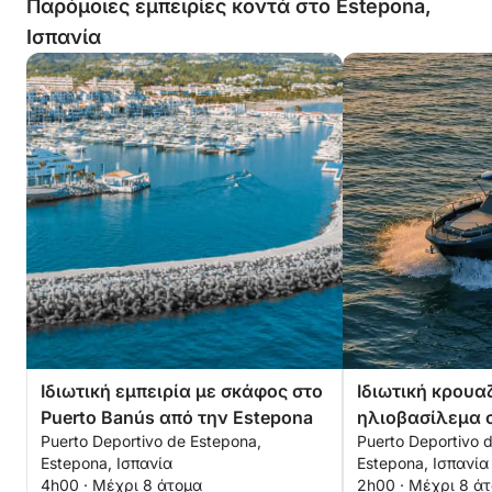
Παρόμοιες εμπειρίες κοντά στο Estepona,
Ισπανία
Ιδιωτική εμπειρία με σκάφος στο
Ιδιωτική κρουα
Puerto Banús από την Estepona
ηλιοβασίλεμα 
Puerto Deportivo de Estepona,
Puerto Deportivo 
δωρεάν κάβα
Estepona, Ισπανία
Estepona, Ισπανία
4h00 · Μέχρι 8 άτομα
2h00 · Μέχρι 8 ά