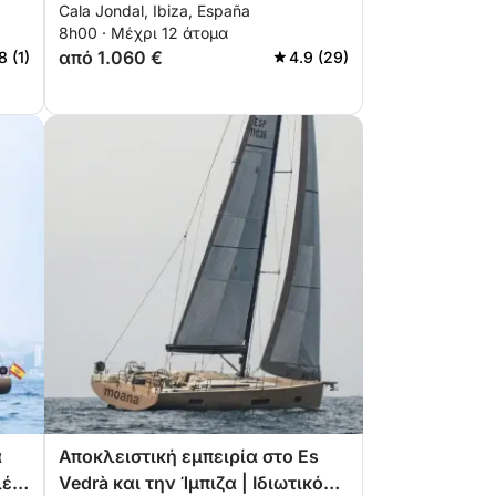
Cala Jondal, Ibiza, España
ελευθερία και κρυστάλλινα
8h00 · Μέχρι 12 άτομα
νερά
από 1.060 €
8 (1)
4.9 (29)
α
Αποκλειστική εμπειρία στο Es
λές
Vedrà και την Ίμπιζα | Ιδιωτικό