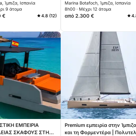
a, Ίμπιζα, Ισπανία
Marina Botafoch, Ίμπιζα, Ισπανία
λέματος | Premium
και Ελευθερία
ρι 9 άτομα
8h00 · Μέχρι 12 άτομα
για 9 άτομα με
0 €
από 2.300 €
4.8 (12)
4.
ο
ΣΤΙΚΗ ΕΜΠΕΙΡΙΑ
Premium εμπειρία στην Ίμπιζ
ΕΙΑΣ ΣΚΑΦΟΥΣ ΣΤΗΝ
και τη Φορμεντέρα | Πολυτε