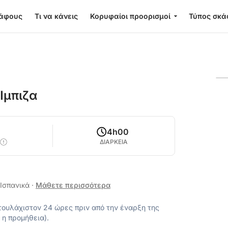
κάφους
Τι να κάνεις
Κορυφαίοι προορισμοί
Τύπος σκά
Ίμπιζα
4h00
ΔΙΑΡΚΕΙΑ
 Ισπανικά
·
Μάθετε περισσότερα
ουλάχιστον 24 ώρες πριν από την έναρξη της
 η προμήθεια).