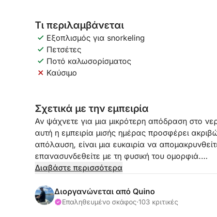
Τι περιλαμβάνεται
Εξοπλισμός για snorkeling
Πετσέτες
Ποτό καλωσορίσματος
Καύσιμο
Σχετικά με την εμπειρία
Αν ψάχνετε για μια μικρότερη απόδραση στο νερ
αυτή η εμπειρία μισής ημέρας προσφέρει ακριβώ
απόλαυση, είναι μια ευκαιρία να απομακρυνθείτ
επανασυνδεθείτε με τη φυσική του ομορφιά.
Διαβάστε περισσότερα
Αναχωρώντας από τη Μαρίνα Μποταφόχ, θα πλε
κοντινές περιοχές με ήρεμα, καθαρά νερά, ιδανι
Διοργανώνεται από Quino
αξιοποίηση μερικών ωρών — συνδυάζοντας ελα
Επαληθευμένο σκάφος
·
103 κριτικές
στάσεις όπου μπορείτε να αγκυροβολήσετε, να