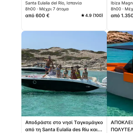
Santa Eulalia del Río, Ισπανία
Ibiza Magn
μέρα με ήλιο σε ένα
ηλιοβασι
8h00 · Μέχρι 7 άτομα
8h00 · Μέχ
μηχανοκίνητο σκάφος.
ναύλωση 
από 600 €
από 1.35
4.9 (100)
καπετάνι
Αποδράστε στο νησί Ταγκομάγκο
ΑΠΟΚΛΕΙ
από τη Santa Eulalia des Riu και
ΠΟΛΥΤΕΛ