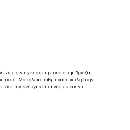
ό χωρίς να χάσετε την ουσία της Ίμπιζα,
ς αυτό. Με τέλειο ρυθμό και εύκολη στην
ε από την ενέργεια του νησιού και να
ύσετε κατά μήκος της ακτής ή προς
κά για κολύμπι. Η έμφαση δίνεται στην
φριά κρουαζιέρα με καλά επιλεγμένες
 βουτήξετε και να απολαύσετε τη θάλασσα.