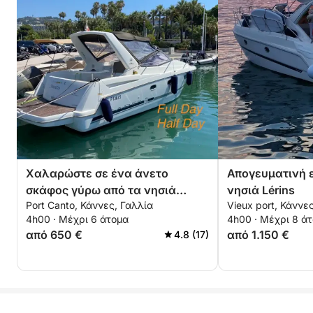
Χαλαρώστε σε ένα άνετο
Απογευματινή ε
σκάφος γύρω από τα νησιά
νησιά Lérins
Port Canto, Κάννες, Γαλλία
Vieux port, Κάννε
Lérins για 4 ώρες. Ειδική
4h00 · Μέχρι 6 άτομα
4h00 · Μέχρι 8 ά
έκπτωση για ζευγάρια!
από 650 €
από 1.150 €
4.8 (17)