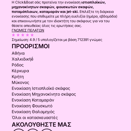
Η Click&Boat σάς προτείνει την ενοικίαση
ιστιοπλοϊκών,
μηχανοκίνητων σκαφών, φουσκωτών σκαφών,
ποταμόπλοιων, καταμαράν και jet-ski.
Επιλέξτε τη διάρκεια
ενοικίασης που επιθυμείτε με πλήρη ευελιξία (ημέρα, εβδομάδα)
και επικοινωνήστε με τον ιδιοκτήτη του σκάφους για να του
θέσετε απευθείας όλες τις ερωτήσεις σας.
ΓΝΏΜΕΣ ΠΕΛΑΤΏΝ
Σημείωση:
4.9 / 5
υπολογίζεται με βάση 712391 γνώμες
ΠΡΟΟΡΙΣΜΟΊ
Αθήνα
Χαλκιδικήḗ
Ρόδος
Κέρκυρα
Κρήτη
Μύκονος
Ενοικίαση Ιστιοπλοϊκό σκάφος
Ενοικίαση Μηχανοκίνητο σκάφος
Ενοικίαση Καταμαράν
Ενοικίαση Φουσκωτό
Ενοικίαση Θαλαμηγός
Όλοι οι κατασκευαστές
ΑΚΟΛΟΥΘΉΣΤΕ ΜΑΣ