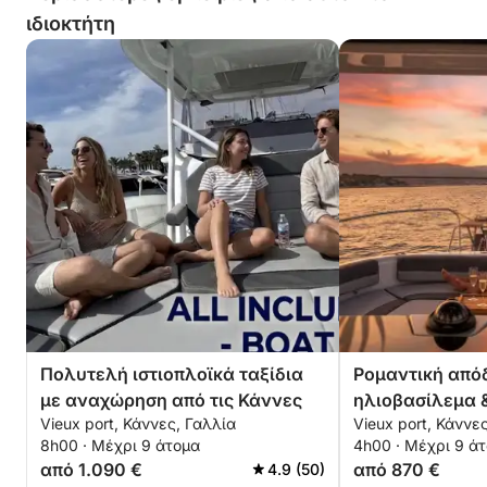
ζευγάρια, φίλους ή οικογένειες, για να
ιδιοκτήτη
ανακαλύψουν τα πιο όμορφα αξιοθέατα της
Γαλλικής Ριβιέρας από τη θάλασσα.
Πολυτελή ιστιοπλοϊκά ταξίδια
Ρομαντική απόδ
με αναχώρηση από τις Κάννες
ηλιοβασίλεμα 
Vieux port, Κάννες, Γαλλία
Vieux port, Κάννε
θάλασσα
8h00 · Μέχρι 9 άτομα
4h00 · Μέχρι 9 ά
από 1.090 €
από 870 €
4.9 (50)