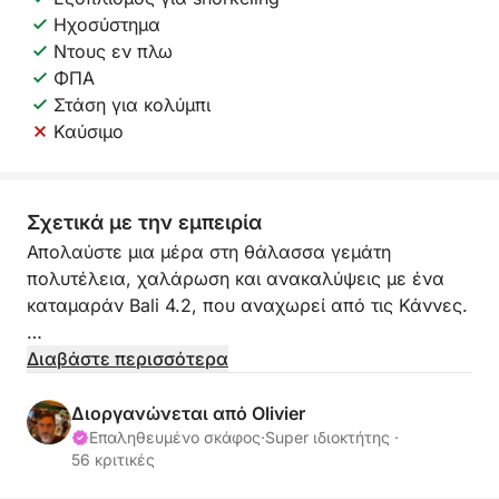
Ηχοσύστημα
Ντους εν πλω
ΦΠΑ
Στάση για κολύμπι
Καύσιμο
Σχετικά με την εμπειρία
Απολαύστε μια μέρα στη θάλασσα γεμάτη
πολυτέλεια, χαλάρωση και ανακαλύψεις με ένα
καταμαράν Bali 4.2, που αναχωρεί από τις Κάννες.
Αναχώρηση στις 10:00 π.μ. – Καλώς ορίσατε στο
Διαβάστε περισσότερα
πλοίο
Επιβιβαστείτε από το Port Canto και αφήστε τον
Διοργανώνεται από Olivier
επαγγελματία καπετάνιο σας να σας καθοδηγήσει.
Επαληθευμένο σκάφος
·
Super ιδιοκτήτης ·
56 κριτικές
Σαλπάρετε για τα κρυστάλλινα νερά των Νήσων
Lérins, ένα φυσικό κόσμημα με θέα την Croisette.