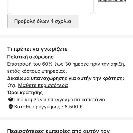
τον θρυλικό Κόλπο Δισεκατομμυριούχων. Ένα
κομψό αγκυροβόλιο, φωλιασμένο ανάμεσα σε
πολυτελείς βίλες και γαλαζοπράσινα νερά, ιδανικό
Προβολή όλων 4 σχόλια
για μια τελευταία βουτιά ή χαλάρωση στον ήλιο.
Επιστροφή στις Κάννες – 6:00 μ.μ.
Ένα χαλαρό ταξίδι επιστροφής στις Κάννες, άφιξη
Τι πρέπει να γνωρίζετε
στις 6:00 μ.μ., με αξέχαστες αναμνήσεις.
Πολιτική ακύρωσης
Επιστροφή του 60% έως 30 ημέρες πριν την άφιξη,
⸻
εκτός κόστους υπηρεσίας.
Δικαίωμα υπαναχώρησης για αυτήν την κράτηση:
Περιλαμβάνονται στο πακέτο:
Όχι.
Μάθετε περισσότερα
• Ιδιωτικό καταμαράν Bali 4.2
Όροι κράτησης
• Επαγγελματίας καπετάνιος
Περιλαμβάνει επαγγελματία καπετάνιο
• Αναψυκτικά στο πλοίο
Κατάθεση εγγύησης : 8.500 €
• Καύσιμα συμπεριλαμβάνονται
• Ολοήμερη εκδρομή (10:00 π.μ. – 6:00 μ.μ.)
Μια premium μεσογειακή εμπειρία, ιδανική για
Περισσότερες εμπειρίες από αυτόν τον