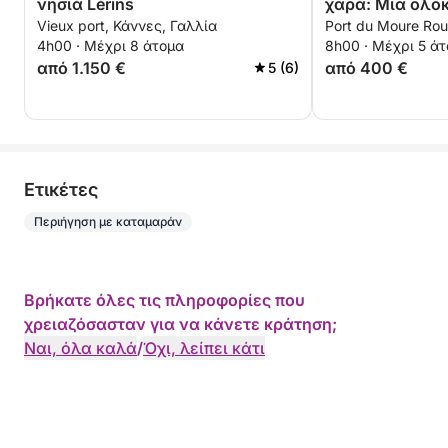
νησιά Lérins
χαρά: Μια ολό
Vieux port, Κάννες, Γαλλία
Port du Moure Rou
αυθεντικής ιστ
4h00 · Μέχρι 8 άτομα
8h00 · Μέχρι 5 ά
Κάννες με ιστι
από 1.150 €
από 400 €
5 (6)
Eτικέτες
Περιήγηση με καταμαράν
Βρήκατε όλες τις πληροφορίες που
χρειαζόσασταν για να κάνετε κράτηση;
Ναι, όλα καλά
/
Όχι, λείπει κάτι