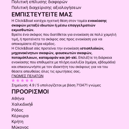
Πολιτική επίλυσης διαφορών
Πολιτική διαχείρισης αξιολογήσεων
ΕΜΠΙΣΤΕΥΤΕΊΤΕ ΜΑΣ
Η Click&Boat κατέχει ηγετική θέση στον τομέα
ενοικίασης
σκαφών μεταξύ ιδιωτών ή μέσω επαγγελματιών
εκμισθωτών.
Βρείτε ένα σκάφος που διατίθεται για ενοικίαση σε πολύ χαμηλή
τιμή, ή προτείνετε το σκάφος σας προς ενοικίαση για να
αποκομίσετε έξτρα κέρδος.
Η Click&Boat σάς προτείνει την ενοικίαση
ιστιοπλοϊκών,
μηχανοκίνητων σκαφών, φουσκωτών σκαφών,
ποταμόπλοιων, καταμαράν και jet-ski.
Επιλέξτε τη διάρκεια
ενοικίασης που επιθυμείτε με πλήρη ευελιξία (ημέρα, εβδομάδα)
και επικοινωνήστε με τον ιδιοκτήτη του σκάφους για να του
θέσετε απευθείας όλες τις ερωτήσεις σας.
ΓΝΏΜΕΣ ΠΕΛΑΤΏΝ
Σημείωση:
4.9 / 5
υπολογίζεται με βάση 713471 γνώμες
ΠΡΟΟΡΙΣΜΟΊ
Αθήνα
Χαλκιδικήḗ
Ρόδος
Κέρκυρα
Κρήτη
Μύκονος