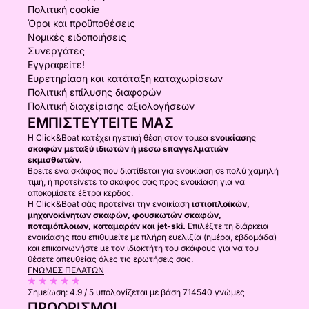
Πολιτική cookie
Όροι και προϋποθέσεις
Νομικές ειδοποιήσεις
Συνεργάτες
Εγγραφείτε!
Ευρετηρίαση και κατάταξη καταχωρίσεων
Πολιτική επίλυσης διαφορών
Πολιτική διαχείρισης αξιολογήσεων
ΕΜΠΙΣΤΕΥΤΕΊΤΕ ΜΑΣ
Η Click&Boat κατέχει ηγετική θέση στον τομέα
ενοικίασης
σκαφών μεταξύ ιδιωτών ή μέσω επαγγελματιών
εκμισθωτών.
Βρείτε ένα σκάφος που διατίθεται για ενοικίαση σε πολύ χαμηλή
τιμή, ή προτείνετε το σκάφος σας προς ενοικίαση για να
αποκομίσετε έξτρα κέρδος.
Η Click&Boat σάς προτείνει την ενοικίαση
ιστιοπλοϊκών,
μηχανοκίνητων σκαφών, φουσκωτών σκαφών,
ποταμόπλοιων, καταμαράν και jet-ski.
Επιλέξτε τη διάρκεια
ενοικίασης που επιθυμείτε με πλήρη ευελιξία (ημέρα, εβδομάδα)
και επικοινωνήστε με τον ιδιοκτήτη του σκάφους για να του
θέσετε απευθείας όλες τις ερωτήσεις σας.
ΓΝΏΜΕΣ ΠΕΛΑΤΏΝ
Σημείωση:
4.9 / 5
υπολογίζεται με βάση 714540 γνώμες
ΠΡΟΟΡΙΣΜΟΊ