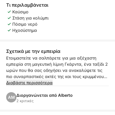
Τι περιλαμβάνεται
Καύσιμο
Στάση για κολύμπι
Πόσιμο νερό
Ηχοσύστημα
Σχετικά με την εμπειρία
Ετοιμαστείτε να σαλπάρετε για μια αξέχαστη
εμπειρία στη μαγευτική λίμνη Γκάρντα, ένα ταξίδι 2
ωρών που θα σας οδηγήσει να ανακαλύψετε τις
πιο συναρπαστικές ακτές της και τους κρυμμένους
θησαυρούς της! Ξεκινώντας από το γραφικό Πόρτο
Διαβάστε περισσότερα
Τόρκιο στη Μανέρμπα ντελ Γκάρντα, θα ξεκινήσετε
μια αποκλειστική εκδρομή που θα σας χαρίσει
Διοργανώνεται από Alberto
AM
εκπληκτική θέα και στιγμές απόλυτης χαλάρωσης.
2 κριτικές
Το δρομολόγιό μας θα σας οδηγήσει στην