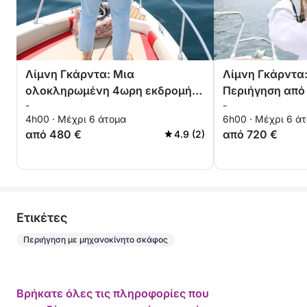
Λίμνη Γκάρντα: Μια
Λίμνη Γκάρντα
ολοκληρωμένη 4ωρη εκδρομή
Περιήγηση από
-
-
από το Μανέρμπα
Μια Αξέχαστη 
4h00 · Μέχρι 6 άτομα
6h00 · Μέχρι 6 ά
από 480 €
από 720 €
4.9 (2)
Eτικέτες
Περιήγηση με μηχανοκίνητο σκάφος
Βρήκατε όλες τις πληροφορίες που