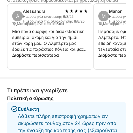
δροσιστείτε και ένα στερεοφωνικό για να
Οι αξιολογήσεις παρουσιάζονται με χρονολογική σειρά
συνοδεύσετε το ταξίδι σας με την αγαπημένη σας
Alessandra
Manon
μουσική, δημιουργώντας την τέλεια ατμόσφαιρα.
A
M
Ημερομηνία ενοικίασης 6/8/25 ·
Ημερομηνία εν
Μια ολοκληρωμένη εμπειρία, ιδανική για όσους
Ημερομηνία της αξιολόγησης 8/8/25
Ημερομηνία τ
Μεταφρασμένο από Ιταλικά
Μεταφρασμένο α
αναζητούν χαλάρωση, ομορφιά και μια γεύση από
Μια πολύ όμορφη και διασκεδαστική
Περάσαμε όμορφ
τα θαύματα της λίμνης Γκάρντα σε σύντομο
εμπειρία, ακόμη και για την 4μισι
Αλμπέρτο. Ήταν 
χρονικό διάστημα.
ετών κόρη μου. Ο Αλμπέρτο μας
επειδή κάναμε τη
έδειξε τις παράκτιες πόλεις και μας
τελευταία στιγμή
εξήγησε μερικά τοπικά αξιοσημείωτα
Διαβάστε περισσότερα
Διαβάστε περισ
αξιοθέατα.
Τι πρέπει να γνωρίζετε
Πολιτική ακύρωσης
Ευέλικτη
Λάβετε πλήρη επιστροφή χρημάτων αν
ακυρώσετε τουλάχιστον 24 ώρες πριν από
την έναρξη της κράτησής σας (εξαιρούνται