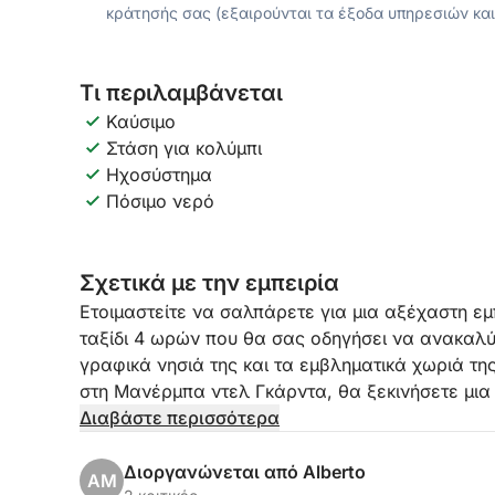
κράτησής σας (εξαιρούνται τα έξοδα υπηρεσιών και
Τι περιλαμβάνεται
Καύσιμο
Στάση για κολύμπι
Ηχοσύστημα
Πόσιμο νερό
Σχετικά με την εμπειρία
Ετοιμαστείτε να σαλπάρετε για μια αξέχαστη εμ
ταξίδι 4 ωρών που θα σας οδηγήσει να ανακαλύψ
γραφικά νησιά της και τα εμβληματικά χωριά τη
στη Μανέρμπα ντελ Γκάρντα, θα ξεκινήσετε μια
εκπληκτική θέα και στιγμές απόλυτης χαλάρωση
Διαβάστε περισσότερα
Το δρομολόγιό μας, με ευέλικτο ωράριο από τις 
Διοργανώνεται από Alberto
AM