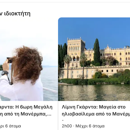
ν ιδιοκτήτη
άρντα: Η 6ωρη Μεγάλη
Λίμνη Γκάρντα: Μαγεία στο
η από τη Μανέρμπα,
ηλιοβασίλεμα από το Μανέρ
-
αστη Εμπειρία
ρι 6 άτομα
2h00 · Μέχρι 6 άτομα