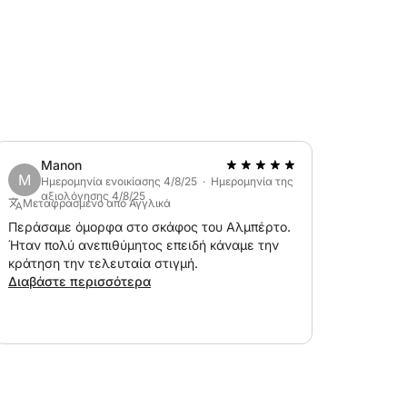
Manon
M
Ημερομηνία ενοικίασης 4/8/25 · Ημερομηνία της
αξιολόγησης 4/8/25
Μεταφρασμένο από Αγγλικά
Περάσαμε όμορφα στο σκάφος του Αλμπέρτο.
Ήταν πολύ ανεπιθύμητος επειδή κάναμε την
κράτηση την τελευταία στιγμή.
Διαβάστε περισσότερα