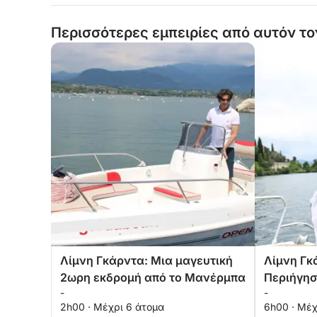
Περισσότερες εμπειρίες από αυτόν το
Λίμνη Γκάρντα: Μια μαγευτική
Λίμνη Γκ
2ωρη εκδρομή από το Μανέρμπα
Περιήγησ
-
-
Μια Αξέχ
2h00 · Μέχρι 6 άτομα
6h00 · Μέχ