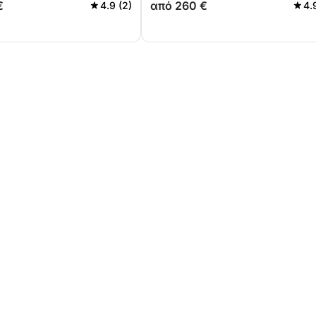
€
από 260 €
4.9 (2)
4.