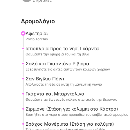
ιστιοπλοΐα προς την υποβλητική Νήσο ντελ Γκάρν
2 κριτικές
πολυτελή βίλα και τους κήπους της που αντανακ
συνεχίσουμε προς το κομψό Σάλο, με την παραλί
Δρομολόγιο
ατμόσφαιρά της. Θα θαυμάσουμε την ιστορική Ριβ
degli Italiani, και την υπέροχη Πούντα Σαν Βιτζί
Αφετηρία:
16ου αιώνα και τη μαγευτική μαρίνα της.
Porto Torchio
Ιστιοπλοΐα προς το νησί Γκάρντα
Η περιήγηση θα επεκταθεί στη ζωντανή Γκάρντα
Θαυμάστε την ομορφιά του και τη βίλα
τα κρασιά και την φιλόξενη ατμόσφαιρά τους. Θ
στο Sirmione, ακριβώς κάτω από το επιβλητικό κ
Σαλό και Γκαρντόνε Ριβιέρα
Εξερευνήστε τις ακτές αυτών των κομψών χωριών
βουτήξετε στα ιαματικά νερά της λίμνης. Τέλος
στάση για κολύμπι στο Rocca di Manerba, με το
Σαν Βιγίλιο Πόιντ
πανοραμική θέα.
Απολαύστε τη θέα σε αυτή τη μαγευτική γωνιά
Γκάρντα και Μπαρντολίνο
Κατά τη διάρκεια της περιήγησης, θα έχετε άφ
Θαυμάστε τις ζωντανές πόλεις στις ακτές της Βερόνας
στερεοφωνικό για να συνοδεύσετε το ταξίδι σας
Σιρμιόνε (Στάση για κολύμπι στο Κάστρο)
δημιουργώντας την τέλεια ατμόσφαιρα. Μια ολο
Βουτήξτε στα νερά στους πρόποδες του επιβλητικού φρουρίου
αναζητούν χαλάρωση, ομορφιά, ιστορία και μια
Βράχος Μανέρμπα (Στάση για κολύμπι)
λίμνης Garda.
Τελευταίο μπάνιο με εκπληκτική πανοραμική θέα