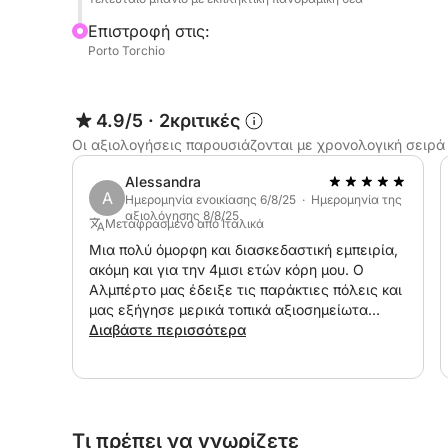
Επιστροφή στις:
Porto Torchio
4.9/5
·
2κριτικές
Οι αξιολογήσεις παρουσιάζονται με χρονολογική σειρά
Alessandra
A
Ημερομηνία ενοικίασης 6/8/25 · Ημερομηνία της
αξιολόγησης 8/8/25
Μεταφρασμένο από Ιταλικά
Μια πολύ όμορφη και διασκεδαστική εμπειρία,
ακόμη και για την 4μισι ετών κόρη μου. Ο
Αλμπέρτο μας έδειξε τις παράκτιες πόλεις και
μας εξήγησε μερικά τοπικά αξιοσημείωτα
αξιοθέατα.
Διαβάστε περισσότερα
Τι πρέπει να γνωρίζετε