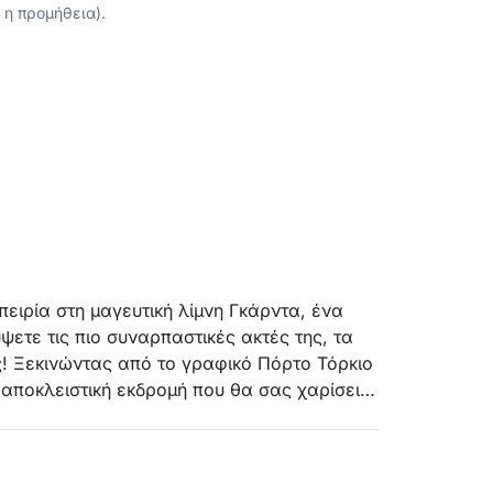
 η προμήθεια).
πειρία στη μαγευτική λίμνη Γκάρντα, ένα
ετε τις πιο συναρπαστικές ακτές της, τα
ς! Ξεκινώντας από το γραφικό Πόρτο Τόρκιο
 αποκλειστική εκδρομή που θα σας χαρίσει
ς.
9:00 έως τις 14:00, θα σας οδηγήσει με