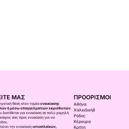
ΊΤΕ ΜΑΣ
ΠΡΟΟΡΙΣΜΟΊ
 ηγετική θέση στον τομέα
ενοικίασης
Αθήνα
τών ή μέσω επαγγελματιών εκμισθωτών.
Χαλκιδικήḗ
υ διατίθεται για ενοικίαση σε πολύ χαμηλή
Ρόδος
 σκάφος σας προς ενοικίαση για να
Κέρκυρα
ρδος.
είνει την ενοικίαση
ιστιοπλοϊκών,
Κρήτη