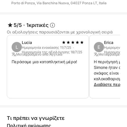
Porto di Ponza, Via Banchina Nuova, 04027 Ponza LT, Italia
5/5
·
1κριτικές
Οι αξιολογήσεις παρουσιάζονται με χρονολογική σειρά
Lucia
Erica
L
E
Ημερομηνία ενοικίασης 11/7/25 ·
Ημερομηνία εν
Ημερομηνία της αξιολόγησης 18/7/25
Ημερομηνία τ
Μεταφρασμένο από Αγγλικά
Μεταφρασμένο α
Περάσαμε μια καταπληκτική μέρα!
Η περιήγησή μας 
Simone ήταν απλ
σκάφος είναι όμο
καλοκαθαρισμένο
διηγήθηκε την ισ
Διαβάστε περισ
μας έδειξε όλα 
διαμάντια του νη
αφιέρωσε χρόνο γ
κάθε γωνία ορι
σχηματισμών! Εί
Τι πρέπει να γνωρίζετε
εμπειρία και θα 
ανεπιφύλακτα!
Πολιτική ακύρωσης