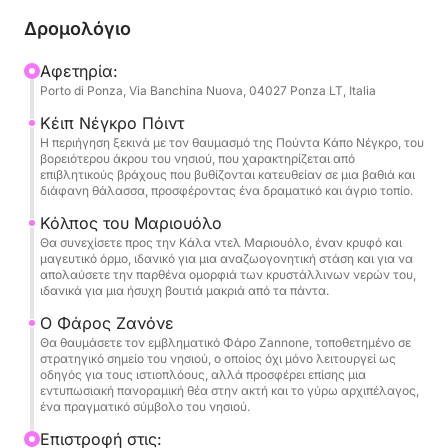
να εντοπίσετε την πλούσια θαλάσσια και χερσαία
Δρομολόγιο
πανίδα που κατοικεί στο νησί,
συμπεριλαμβανομένου του διάσημου πληθυσμού
Αφετηρία:
Porto di Ponza, Via Banchina Nuova, 04027 Ponza LT, Italia
των αγρινών. Το Ζανόνε είναι ένα
προστατευόμενο νησί, μέρος του Εθνικού Πάρκου
Κέιπ Νέγκρο Πόιντ
Circeo, και η επίσκεψή του σημαίνει βυθιστείτε σε
Η περιήγηση ξεκινά με τον θαυμασμό της Πούντα Κάπο Νέγκρο, του
βορειότερου άκρου του νησιού, που χαρακτηρίζεται από
ένα αρχέγονο περιβάλλον, μακριά από τη
επιβλητικούς βράχους που βυθίζονται κατευθείαν σε μια βαθιά και
φρενίτιδα, όπου η φύση εκδηλώνεται με όλη της τη
διάφανη θάλασσα, προσφέροντας ένα δραματικό και άγριο τοπίο.
δύναμη και το μεγαλείο. Αυτή η εκδρομή είναι
Κόλπος του Μαριουόλο
ιδανική για όσους αναζητούν μια εμπειρία βαθιάς
Θα συνεχίσετε προς την Κάλα ντελ Μαριουόλο, έναν κρυφό και
μαγευτικό όρμο, ιδανικό για μια αναζωογονητική στάση και για να
χαλάρωσης, σε συνδυασμό με τον ενθουσιασμό
απολαύσετε την παρθένα ομορφιά των κρυστάλλινων νερών του,
της ανακάλυψης μυστικών γωνιών και εκπληκτικής
ιδανικά για μια ήσυχη βουτιά μακριά από τα πάντα.
θέας. Στο πλοίο, το έμπειρο πλήρωμά μας θα σας
Ο Φάρος Ζανόνε
καθοδηγήσει σε αυτή την περιπέτεια,
Θα θαυμάσετε τον εμβληματικό Φάρο Zannone, τοποθετημένο σε
εξασφαλίζοντας την άνεση και την ασφάλειά σας
στρατηγικό σημείο του νησιού, ο οποίος όχι μόνο λειτουργεί ως
οδηγός για τους ιστιοπλόους, αλλά προσφέρει επίσης μια
ενώ απολαμβάνετε κάθε στιγμή αυτής της
εντυπωσιακή πανοραμική θέα στην ακτή και το γύρω αρχιπέλαγος,
μοναδικής αποστολής.
ένα πραγματικό σύμβολο του νησιού.
Επιστροφή στις: