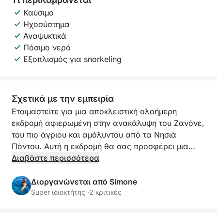
Καύσιμο
Ηχοσύστημα
Αναψυκτικά
Πόσιμο νερό
Εξοπλισμός για snorkeling
Σχετικά με την εμπειρία
Ετοιμαστείτε για μια αποκλειστική ολοήμερη
εκδρομή αφιερωμένη στην ανακάλυψη του Ζανόνε,
του πιο άγριου και αμόλυντου από τα Νησιά
Πόντου. Αυτή η εκδρομή θα σας προσφέρει μια
μοναδική εμπειρία, μεταφέροντάς σας σε έναν
Διαβάστε περισσότερα
σχεδόν ανεξερεύνητο φυσιολατρικό παράδεισο,
όπου η ηρεμία και η ομορφιά της φύσης
Διοργανώνεται από Simone
κυριαρχούν. Φανταστείτε να πλέετε κατά μήκος
Super ιδιοκτήτης ·
2 κριτικές
βραχωδών και μαγευτικών ακτών, που βρέχονται
από μια κρυστάλλινη θάλασσα, με την πιθανότητα