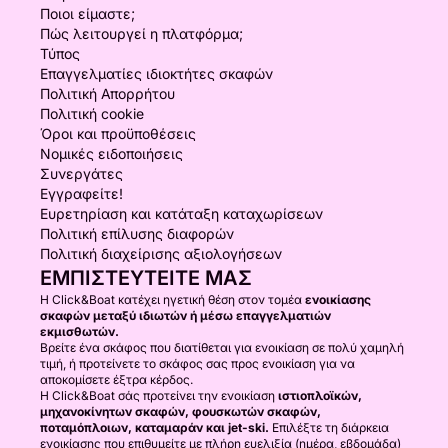
Ποιοι είμαστε;
Πώς λειτουργεί η πλατφόρμα;
Τύπος
Επαγγελματίες ιδιοκτήτες σκαφών
Πολιτική Απορρήτου
Πολιτική cookie
Όροι και προϋποθέσεις
Νομικές ειδοποιήσεις
Συνεργάτες
Εγγραφείτε!
Ευρετηρίαση και κατάταξη καταχωρίσεων
Πολιτική επίλυσης διαφορών
Πολιτική διαχείρισης αξιολογήσεων
ΕΜΠΙΣΤΕΥΤΕΊΤΕ ΜΑΣ
Η Click&Boat κατέχει ηγετική θέση στον τομέα
ενοικίασης
σκαφών μεταξύ ιδιωτών ή μέσω επαγγελματιών
εκμισθωτών.
Βρείτε ένα σκάφος που διατίθεται για ενοικίαση σε πολύ χαμηλή
τιμή, ή προτείνετε το σκάφος σας προς ενοικίαση για να
αποκομίσετε έξτρα κέρδος.
Η Click&Boat σάς προτείνει την ενοικίαση
ιστιοπλοϊκών,
μηχανοκίνητων σκαφών, φουσκωτών σκαφών,
ποταμόπλοιων, καταμαράν και jet-ski.
Επιλέξτε τη διάρκεια
ενοικίασης που επιθυμείτε με πλήρη ευελιξία (ημέρα, εβδομάδα)