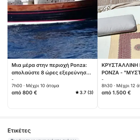
Μια μέρα στην περιοχή Ponza:
ΚΡΥΣΤΑΛΛΙΝΗ 
απολαύστε 8 ώρες εξερεύνησης
PONZA - "ΜΥΣ
-
-
σε ένα μηχανοκίνητο σκάφος.
ΚΑΙ ΤΥΡΚΟΥΑΖ 
7h00 · Μέχρι 10 άτομα
8h30 · Μέχρι 12 
από 800 €
από 1.500 €
3.7 (3)
Eτικέτες