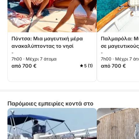
Πόντσα: Μια μαγευτική μέρα
Παλμαρόλα: Μ
ανακαλύπτοντας το νησί
σε μαγευτικούς
-
-
μεγαλοπρεπή Φ
7h00 · Μέχρι 7 άτομα
7h00 · Μέχρι 7 ά
από 700 €
από 700 €
5 (1)
Παρόμοιες εμπειρίες κοντά στο