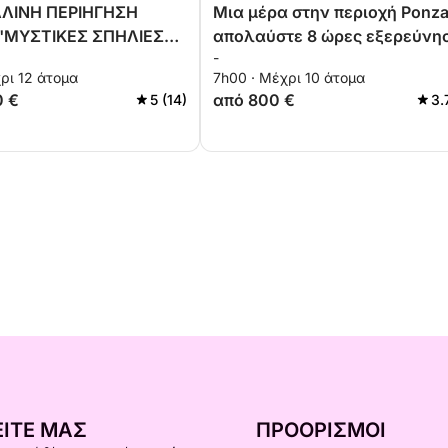
ΛΙΝΗ ΠΕΡΙΗΓΗΣΗ
Μια μέρα στην περιοχή Ponza
 "ΜΥΣΤΙΚΕΣ ΣΠΗΛΙΕΣ
απολαύστε 8 ώρες εξερεύνη
-
ΚΟΥΑΖ ΝΕΡΑ"
σε ένα μηχανοκίνητο σκάφος
ρι 12 άτομα
7h00 · Μέχρι 10 άτομα
0 €
από 800 €
5 (14)
3.
ΊΤΕ ΜΑΣ
ΠΡΟΟΡΙΣΜΟΊ