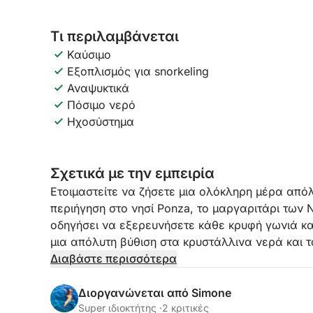
Τι περιλαμβάνεται
Καύσιμο
Εξοπλισμός για snorkeling
Αναψυκτικά
Πόσιμο νερό
Ηχοσύστημα
Σχετικά με την εμπειρία
Ετοιμαστείτε να ζήσετε μια ολόκληρη μέρα απ
περιήγηση στο νησί Ponza, το μαργαριτάρι των 
οδηγήσει να εξερευνήσετε κάθε κρυφή γωνιά κα
μια απόλυτη βύθιση στα κρυστάλλινα νερά και τ
μοναδική. Φανταστείτε να πλέετε κατά μήκος μ
Διαβάστε περισσότερα
όπου η φύση έχει ζωγραφίσει αξέχαστες εικόνε
σπηλιές και κολπίσκους με σμαραγδένια νερά. Α
Διοργανώνεται από Simone
θέλουν να ανακαλύψουν το νησί σε όλη του τη 
Super ιδιοκτήτης ·
2 κριτικές