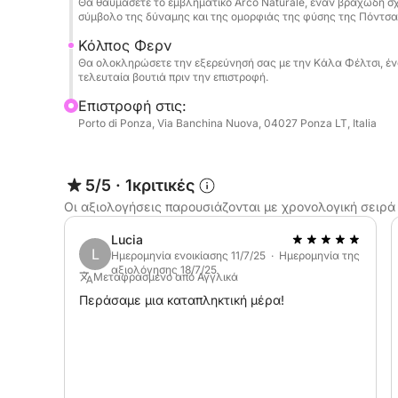
Θα θαυμάσετε το εμβληματικό Arco Naturale, έναν βραχώδη σχ
σύμβολο της δύναμης και της ομορφιάς της φύσης της Πόντσα
Κόλπος Φερν
Θα ολοκληρώσετε την εξερεύνησή σας με την Κάλα Φέλτσι, ένα
τελευταία βουτιά πριν την επιστροφή.
Επιστροφή στις:
Porto di Ponza, Via Banchina Nuova, 04027 Ponza LT, Italia
5/5
·
1κριτικές
Οι αξιολογήσεις παρουσιάζονται με χρονολογική σειρά
Lucia
L
Ημερομηνία ενοικίασης 11/7/25 · Ημερομηνία της
αξιολόγησης 18/7/25
Μεταφρασμένο από Αγγλικά
Περάσαμε μια καταπληκτική μέρα!