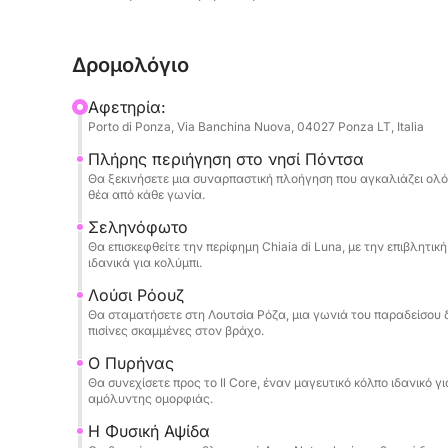
καταδύσεις, κολύμβηση με αναπνευστήρα και χ
από τη θάλασσα. Κάθε στάση θα είναι μια ευκα
Δρομολόγιο
της Ponza, από τις φυσικές καμάρες της μέχρι τι
ατμόσφαιρα απόλυτης χαλάρωσης και διασκέδα
Αφετηρία:
καθοδηγήσει σε αυτό το ταξίδι, έτοιμο να μοιραστ
Porto di Ponza, Via Banchina Nuova, 04027 Ponza LT, Italia
εξασφαλίζοντας μια αξέχαστη και ξέγνοιαστη ε
Πλήρης περιήγηση στο νησί Πόντσα
Θα ξεκινήσετε μια συναρπαστική πλοήγηση που αγκαλιάζει ολό
θέα από κάθε γωνία.
Σεληνόφωτο
Θα επισκεφθείτε την περίφημη Chiaia di Luna, με την επιβλητ
ιδανικά για κολύμπι.
Λούσι Ρόουζ
Θα σταματήσετε στη Λουτσία Ρόζα, μια γωνιά του παραδείσου δ
πισίνες σκαμμένες στον βράχο.
Ο Πυρήνας
Θα συνεχίσετε προς το Il Core, έναν μαγευτικό κόλπο ιδανικό 
αμόλυντης ομορφιάς.
Η Φυσική Αψίδα