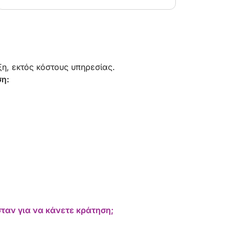
ορισμένων βραχωδών σχηματισμών! Είχαμε
μια υπέροχη εμπειρία και θα το συνιστούσαμε
ανεπιφύλακτα!
η, εκτός κόστους υπηρεσίας.
ση:
ταν για να κάνετε κράτηση;