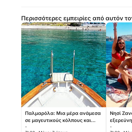
Περισσότερες εμπειρίες από αυτόν το
Παλμαρόλα: Μια μέρα ανάμεσα
Νησί Ζαν
σε μαγευτικούς κόλπους και
εξερεύνη
-
-
μεγαλοπρεπή Φαραγιόνι
πανοράμ