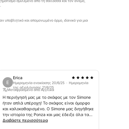
ηματισμό σμιλεμένο από τη θάλασσα και τον άνεμο,
.
ν υποβλητικό και απομονωμένο όρμο, ιδανικό για μια
Erica
E
Ημερομηνία ενοικίασης 20/6/25 · Ημερομηνία
της αξιολόγησης 21/6/25
Μεταφρασμένο από Αγγλικά
Η περιήγησή μας με το σκάφος με τον Simone
ήταν απλά υπέροχη! Το σκάφος είναι όμορφο
και καλοκαθαρισμένο. Ο Simone μας διηγήθηκε
την ιστορία της Ponza και μας έδειξε όλα τα
κρυμμένα διαμάντια του νησιού - μάλιστα
Διαβάστε περισσότερα
αφιέρωσε χρόνο για να μας δείξει κάθε γωνία