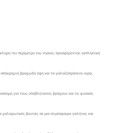
αλάρωση σε κολπίσκους προσβάσιμους μόνο
ιρία να θαυμάσετε την παρθένα ομορφιά
ς πιο διάσημες παραλίες, σε μια
σης. Ένα έμπειρο πλήρωμα θα σας
εί ιστορίες και περιέργειες για το νησί,
μπειρία.
κληρη την περίμετρο του νησιού, προσφέροντας εκπληκτική
ική απόκρημνη βραχώδη όψη και τα γαλαζοπράσινα νερά,
ιάσημη για τους υποβλητικούς βράχους και τις φυσικές
για χαλαρωτικές βουτιές σε μια ατμόσφαιρα γαλήνης και