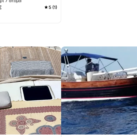
ρι 7 άτομα
€
5 (1)