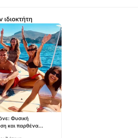
ν ιδιοκτήτη
όνε: Φυσική
ση και παρθένα
ατα