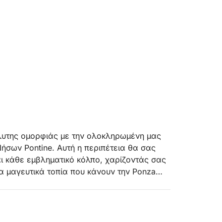
όλυτης ομορφιάς με την ολοκληρωμένη μας
Νήσων Pontine. Αυτή η περιπέτεια θα σας
ι κάθε εμβληματικό κόλπο, χαρίζοντάς σας
α μαγευτικά τοπία που κάνουν την Ponza
ιας ακανόνιστης, ηλιόλουστης ακτογραμμής,
ς με λευκούς βράχους, μυστηριώδεις
υτή η περιήγηση έχει σχεδιαστεί για όσους
μεγαλοπρέπεια, με πολλές ευκαιρίες για