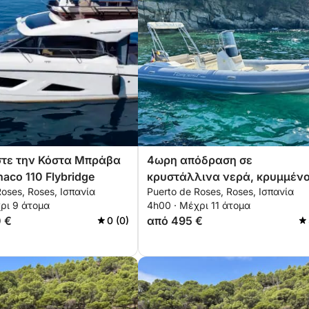
τε την Κόστα Μπράβα
4ωρη απόδραση σε
aco 110 Flybridge
κρυστάλλινα νερά, κρυμμέν
Roses, Roses, Ισπανία
Puerto de Roses, Roses, Ισπανία
κολπίσκους και παράκτιες
ρι 9 άτομα
4h00 · Μέχρι 11 άτομα
συγκινήσεις
0 €
από 495 €
0 (0)