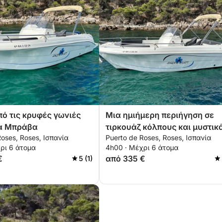
πό τις κρυφές γωνιές
Μια ημιήμερη περιήγηση σε
τα Μπράβα
τιρκουάζ κόλπους και μυστικ
Roses, Roses, Ισπανία
Puerto de Roses, Roses, Ισπανία
σημεία της Μεσογείου
ρι 6 άτομα
4h00 · Μέχρι 6 άτομα
€
από 335 €
5 (1)