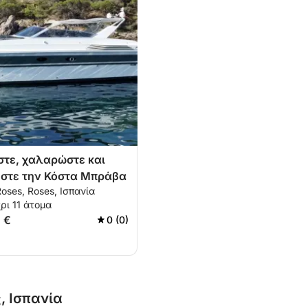
τε, χαλαρώστε και
στε την Κόστα Μπράβα
Roses, Roses, Ισπανία
ρι 11 άτομα
 €
0 (0)
, Ισπανία