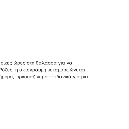
μερικές ώρες στη θάλασσα για να
Ρόζες, η ακτογραμμή μεταμορφώνεται
ρεμα, τιρκουάζ νερά — ιδανικά για μια
για να σας προσφέρει τα καλύτερα της Κόστα
ν υπάρχει σταθερή διαδρομή — το
ι σχεδιασμένο μαζί με τον Χοακίμ πριν από
σετε την εμπειρία ακριβώς όπως την