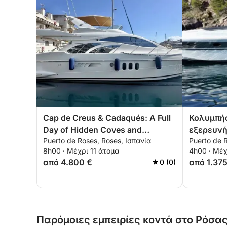
Cap de Creus & Cadaqués: A Full
Κολυμπήσ
Day of Hidden Coves and
εξερευνή
Puerto de Roses, Roses, Ισπανία
Puerto de 
Mediterranean Luxury
8h00 · Μέχρι 11 άτομα
4h00 · Μέχ
από 4.800 €
από 1.375
0 (0)
Παρόμοιες εμπειρίες κοντά στο Ρόσας