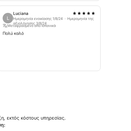
νοικιάσω ξανά ένα σκάφος από τον Joaquim.
Luciana
L
Ημερομηνία ενοικίασης 1/8/24 · Ημερομηνία της
αξιολόγησης 3/8/24
Μεταφρασμένο από Ισπανικά
Πολύ καλό
η, εκτός κόστους υπηρεσίας.
ση: