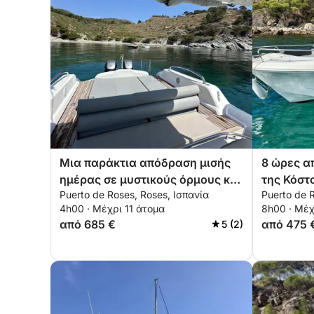
Μια παράκτια απόδραση μισής
8 ώρες α
ημέρας σε μυστικούς όρμους και
της Κόσ
Puerto de Roses, Roses, Ισπανία
Puerto de 
τιρκουάζ νερά
4h00 · Μέχρι 11 άτομα
8h00 · Μέχ
από 685 €
από 475 
5 (2)