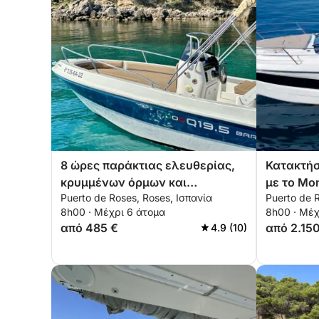
8 ώρες παράκτιας ελευθερίας,
Κατακτήσ
κρυμμένων όρμων και
με το Mon
Puerto de Roses, Roses, Ισπανία
Puerto de 
μεσογειακών στιγμών
8h00 · Μέχρι 6 άτομα
8h00 · Μέχ
από 485 €
από 2.15
4.9 (10)