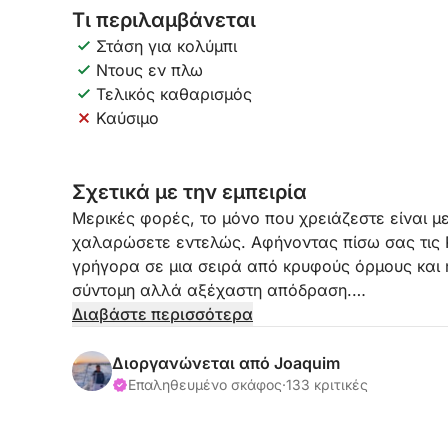
Τι περιλαμβάνεται
Στάση για κολύμπι
Ντους εν πλω
Τελικός καθαρισμός
Καύσιμο
Σχετικά με την εμπειρία
Μερικές φορές, το μόνο που χρειάζεστε είναι 
χαλαρώσετε εντελώς. Αφήνοντας πίσω σας τις 
γρήγορα σε μια σειρά από κρυφούς όρμους και ή
σύντομη αλλά αξέχαστη απόδραση.
Διαβάστε περισσότερα
Αυτή η εμπειρία μισής ημέρας έχει σχεδιαστεί 
Μπράβα σε περιορισμένο χρονικό διάστημα. Δε
Διοργανώνεται από Joaquim
δρομολόγιό σας είναι πλήρως εξατομικευμένο κα
Επαληθευμένο σκάφος
·
133 κριτικές
την αναχώρηση, ώστε να μπορείτε να διαμορφώ
θέλετε.