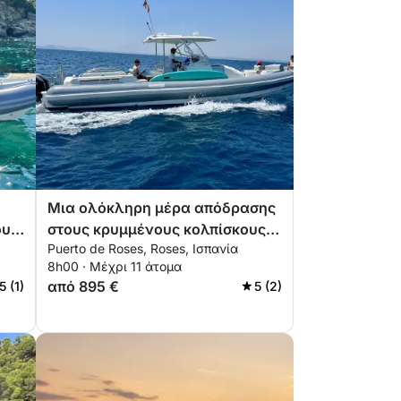
Μια ολόκληρη μέρα απόδρασης
ους
στους κρυμμένους κολπίσκους
Puerto de Roses, Roses, Ισπανία
και τα κρυστάλλινα νερά της
8h00 · Μέχρι 11 άτομα
Κόστα Μπράβα
από 895 €
5 (1)
5 (2)