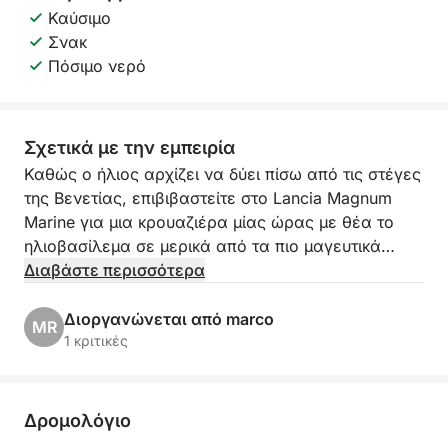
Καύσιμο
Σνακ
Πόσιμο νερό
Σχετικά με την εμπειρία
Καθώς ο ήλιος αρχίζει να δύει πίσω από τις στέγες
της Βενετίας, επιβιβαστείτε στο Lancia Magnum
Marine για μια κρουαζιέρα μίας ώρας με θέα το
ηλιοβασίλεμα σε μερικά από τα πιο μαγευτικά
νερά της λιμνοθάλασσας. Με αναχώρηση από το
Διαβάστε περισσότερα
Ντορσοντούρο, αυτή η εμπειρία θα σας δώσει μια
θέση στην πρώτη σειρά για να δείτε ένα από τα πιο
Διοργανώνεται από marco
MR
μαγευτικά φυσικά θεάματα στον κόσμο: το
1 κριτικές
βενετσιάνικο ηλιοβασίλεμα που αντανακλάται στα
ήρεμα νερά της λιμνοθάλασσας.
Δρομολόγιο
Με τις παραδοσιακές γραμμές του και την ομαλή