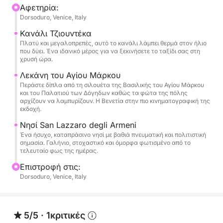
ιστιοπλοΐα του, το Lancia Magnum Marine
Αφετηρία:
Dorsoduro, Venice, Italy
προσφέρει στυλ και άνεση. Συνοδευόμενοι από
έναν τοπικό ξεναγό, θα πλεύσετε μέσα από
Κανάλι Τζιουντέκα
εμβληματικά κανάλια και σε ήρεμα νησιά,
Πλατύ και μεγαλοπρεπές, αυτό το κανάλι λάμπει θερμά στον ήλιο
που δύει. Ένα ιδανικό μέρος για να ξεκινήσετε το ταξίδι σας στη
βυθιζόμενοι στην ιστορία, τις ιστορίες και τις
χρυσή ώρα.
εικόνες που γίνονται ολοένα και πιο μαγικές
Λεκάνη του Αγίου Μάρκου
καθώς ο ουρανός γίνεται χρυσός και ροζ. Ιδανικό
Περάστε δίπλα από τη σιλουέτα της Βασιλικής του Αγίου Μάρκου
για ζευγάρια, φωτογράφους ή ονειροπόλους που
και του Παλατιού των Δόγηδων καθώς τα φώτα της πόλης
αρχίζουν να λαμπυρίζουν. Η Βενετία στην πιο κινηματογραφική της
αναζητούν ομορφιά και γαλήνη.
εκδοχή.
Νησί San Lazzaro degli Armeni
Ένα ήσυχο, καταπράσινο νησί με βαθιά πνευματική και πολιτιστική
σημασία. Γαλήνιο, στοχαστικό και όμορφα φωτισμένο από το
τελευταίο φως της ημέρας.
Επιστροφή στις:
Dorsoduro, Venice, Italy
5/5
·
1κριτικές