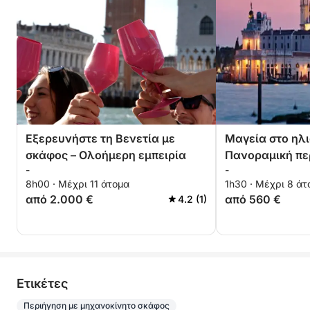
Εξερευνήστε τη Βενετία με
Μαγεία στο ηλ
σκάφος – Ολοήμερη εμπειρία
Πανοραμική πε
-
-
λιμνοθάλασσα
8h00 · Μέχρι 11 άτομα
1h30 · Μέχρι 8 άτ
από 2.000 €
από 560 €
4.2 (1)
Eτικέτες
Περιήγηση με μηχανοκίνητο σκάφος