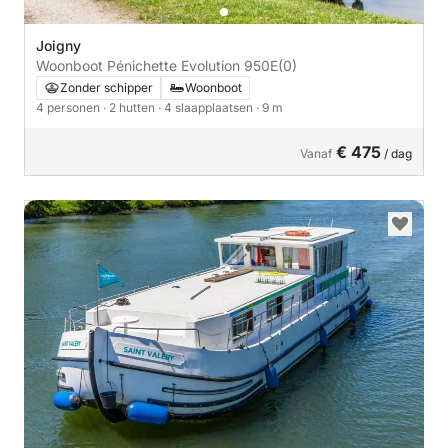
Joigny
Woonboot Pénichette Evolution 950E
(0)
Zonder schipper
Woonboot
4 personen
· 2 hutten
· 4 slaapplaatsen
· 9 m
€ 475
Vanaf
/ dag