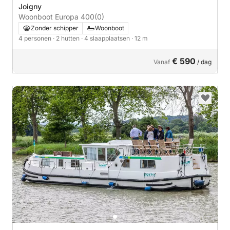
Joigny
Woonboot Europa 400
(0)
Zonder schipper
Woonboot
4 personen
· 2 hutten
· 4 slaapplaatsen
· 12 m
€ 590
Vanaf
/ dag