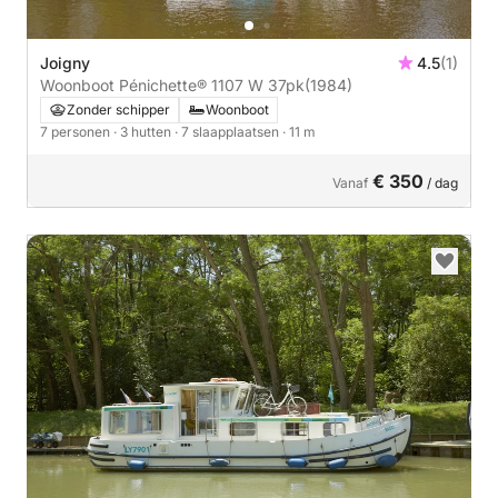
Joigny
4.5
(1)
Woonboot Pénichette® 1107 W 37pk
(1984)
Zonder schipper
Woonboot
7 personen
· 3 hutten
· 7 slaapplaatsen
· 11 m
€ 350
Vanaf
/ dag