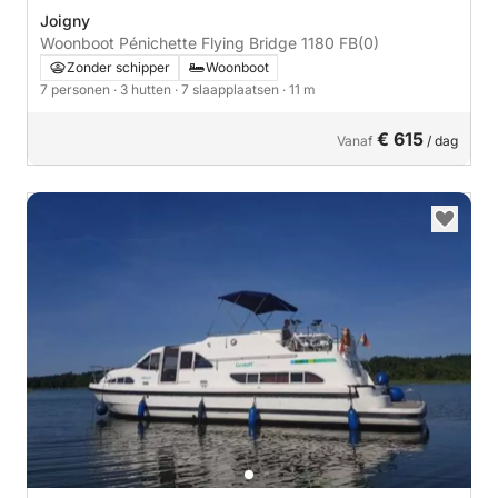
Joigny
Woonboot Pénichette Flying Bridge 1180 FB
(0)
Zonder schipper
Woonboot
7 personen
· 3 hutten
· 7 slaapplaatsen
· 11 m
€ 615
Vanaf
/ dag