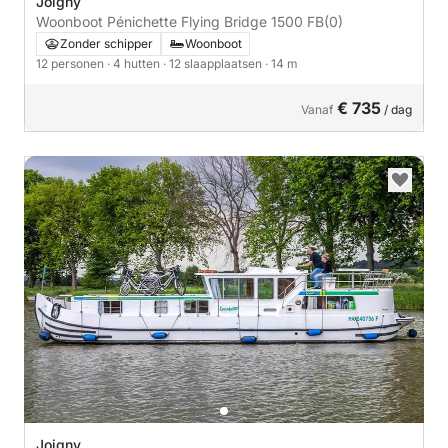
Joigny
Woonboot Pénichette Flying Bridge 1500 FB
(0)
Zonder schipper
Woonboot
12 personen
· 4 hutten
· 12 slaapplaatsen
· 14 m
€ 735
Vanaf
/ dag
Joigny