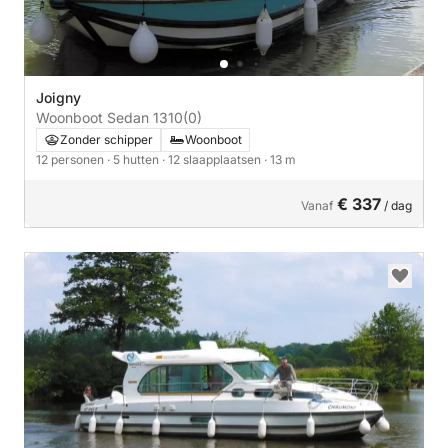
Joigny
Woonboot Sedan 1310
(0)
Zonder schipper
Woonboot
12 personen
· 5 hutten
· 12 slaapplaatsen
· 13 m
€ 337
Vanaf
/ dag