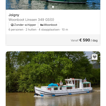
Joigny
Woonboot Linssen 349 GS
(0)
Zonder schipper
Woonboot
6 personen
· 2 hutten
· 4 slaapplaatsen
· 10 m
€ 590
Vanaf
/ dag