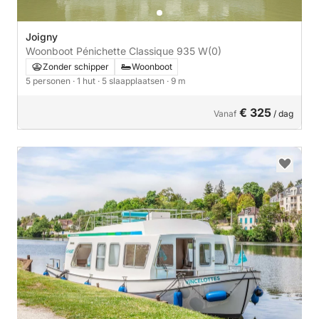
Joigny
Woonboot Pénichette Classique 935 W
(0)
Zonder schipper
Woonboot
5 personen
· 1 hut
· 5 slaapplaatsen
· 9 m
€ 325
Vanaf
/ dag