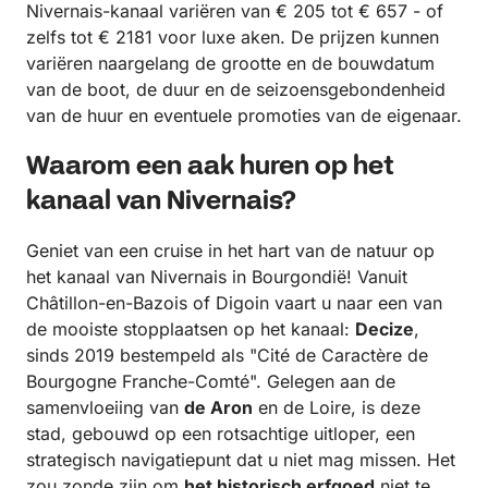
Nivernais-kanaal variëren van € 205 tot € 657 - of
zelfs tot € 2181 voor luxe aken. De prijzen kunnen
variëren naargelang de grootte en de bouwdatum
van de boot, de duur en de seizoensgebondenheid
van de huur en eventuele promoties van de eigenaar.
Waarom een aak huren op het
kanaal van Nivernais?
Geniet van een cruise in het hart van de natuur op
het kanaal van Nivernais in Bourgondië! Vanuit
Châtillon-en-Bazois of Digoin vaart u naar een van
de mooiste stopplaatsen op het kanaal:
Decize
,
sinds 2019 bestempeld als "Cité de Caractère de
Bourgogne Franche-Comté". Gelegen aan de
samenvloeiing van
de Aron
en de Loire, is deze
stad, gebouwd op een rotsachtige uitloper, een
strategisch navigatiepunt dat u niet mag missen. Het
zou zonde zijn om
het historisch erfgoed
niet te