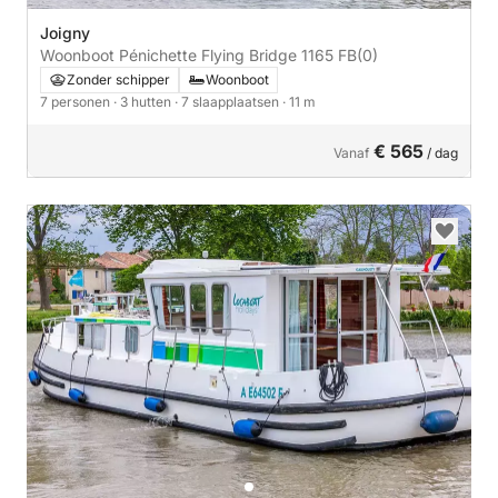
Joigny
Woonboot Pénichette Flying Bridge 1165 FB
(0)
Zonder schipper
Woonboot
7 personen
· 3 hutten
· 7 slaapplaatsen
· 11 m
€ 565
Vanaf
/ dag