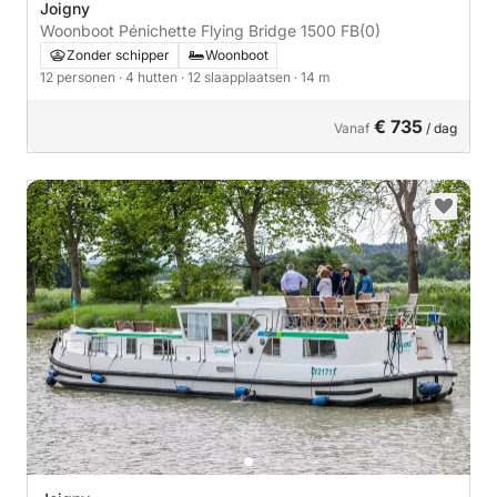
Joigny
Woonboot Pénichette Flying Bridge 1500 FB
(0)
Zonder schipper
Woonboot
12 personen
· 4 hutten
· 12 slaapplaatsen
· 14 m
€ 735
Vanaf
/ dag