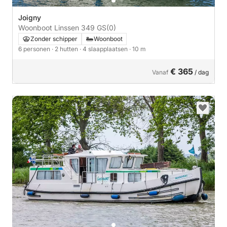
Joigny
Woonboot Linssen 349 GS
(0)
Zonder schipper
Woonboot
6 personen
· 2 hutten
· 4 slaapplaatsen
· 10 m
€ 365
Vanaf
/ dag