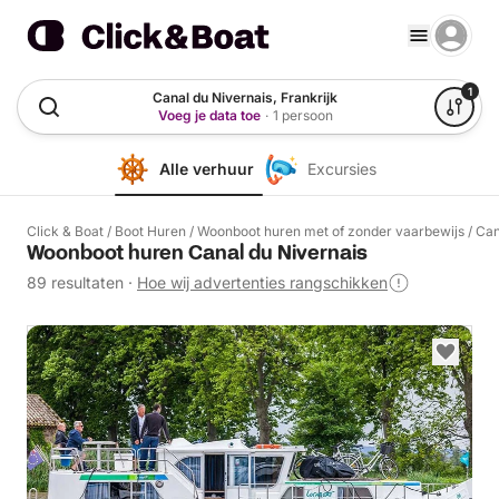
1
Canal du Nivernais, Frankrijk
Voeg je data toe
·
1 persoon
Alle verhuur
Excursies
Click & Boat
/
Boot Huren
/
Woonboot huren met of zonder vaarbewijs
/
Can
Woonboot huren Canal du Nivernais
89 resultaten
·
Hoe wij advertenties rangschikken