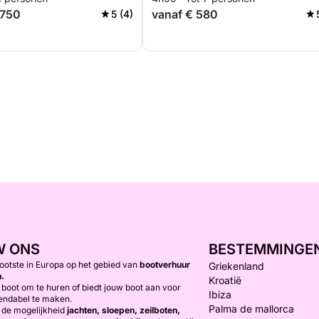
.750
vanaf € 580
5 (4)
W ONS
BESTEMMINGE
rootste in Europa op het gebied van
bootverhuur
Griekenland
n.
Kroatië
boot om te huren of biedt jouw boot aan voor
Ibiza
endabel te maken.
Palma de mallorca
e de mogelijkheid
jachten, sloepen, zeilboten,