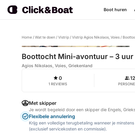
Boot huren
Home
/
Wat te doen
/
Vistrip
/
Vistrip Agios Nikolaos, Voies
/
Boottoc
Boottocht Mini-avontuur – 3 uur
Agios Nikolaos, Voies, Griekenland
0
1
1 REVIEWS
PERSON
Met skipper
Je wordt begeleid door een skipper die Engels, Griek
Flexibele annulering
Krijg een volledige terugbetaling wanneer je minstens
(exclusief servicekosten en commissie).