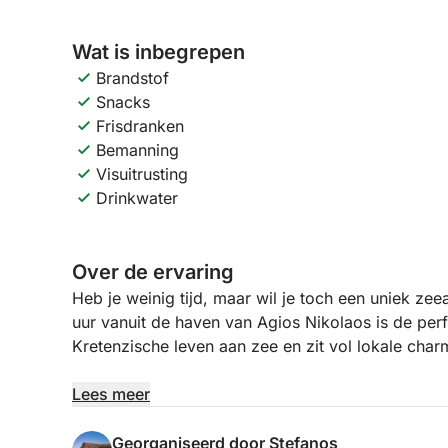
Wat is inbegrepen
Brandstof
Snacks
Frisdranken
Bemanning
Visuitrusting
Drinkwater
Over de ervaring
Heb je weinig tijd, maar wil je toch een uniek z
uur vanuit de haven van Agios Nikolaos is de perf
Kretenzische leven aan zee en zit vol lokale char
Onder leiding van een professionele schipper uit e
Lees meer
prachtige omgeving van diverse bekende plekjes
Nikolaos. Of je nu je geluk beproeft met het make
Georganiseerd door Stefanos