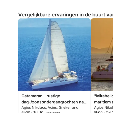
Vergelijkbare ervaringen in de buurt v
Catamaran - rustige
"Mirabell
dag-/zonsondergangtochten naar
maritiem 
Agios Nikolaos, Voies, Griekenland
Agios Nikol
een verborgen blauwe lagune.
6h00 · Tot 10 personen
5h00 · Tot 