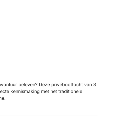
eeavontuur beleven? Deze privéboottocht van 3
ecte kennismaking met het traditionele
me.
en lokale vissersfamilie geniet je van de
 en bezienswaardigheden rond Agios
n van foto's van het kustlandschap of