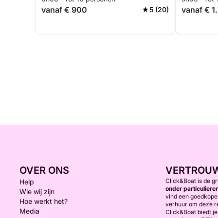
vanaf € 900
vanaf € 1
5 (20)
OVER ONS
VERTROU
Click&Boat is de g
Help
onder particuliere
Wie wij zijn
vind een goedkope 
Hoe werkt het?
verhuur om deze r
Media
Click&Boat biedt j