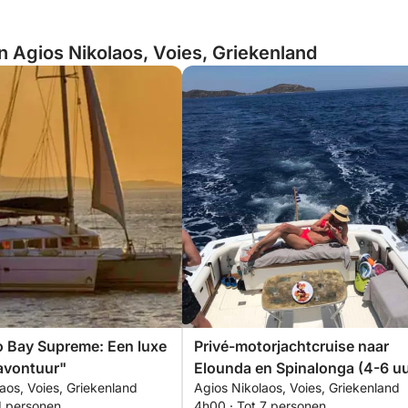
an Agios Nikolaos, Voies, Griekenland
o Bay Supreme: Een luxe
Privé-motorjachtcruise naar
avontuur"
Elounda en Spinalonga (4-6 uu
aos, Voies, Griekenland
Agios Nikolaos, Voies, Griekenland
1 personen
4h00 · Tot 7 personen