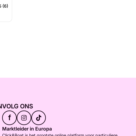
5 (6)
N
VOLG ONS
f
Marktleider in Europa
Click&Boat is het grootste online platform voor particuliere