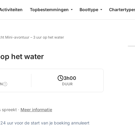
Activiteiten
Topbestemmingen
Boottype
Chartertype
ht Mini-avontuur – 3 uur op het water
 op het water
2
3h00
EN
DUUR
s spreekt
·
Meer informatie
 24 uur voor de start van je boeking annuleert