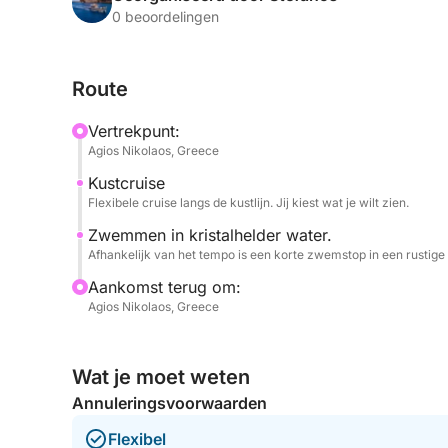
gewoon wilt genieten van de kalme zeelucht, deze
0 beoordelingen
persoonlijke kijk op het leven op het water. Je h
beproeven met een hengel vlak bij de kust.
Route
Deze korte trip is ideaal voor gezinnen met kindere
Vertrekpunt:
lokaals willen beleven en willen genieten van de b
Agios Nikolaos, Greece
Kustcruise
Flexibele cruise langs de kustlijn. Jij kiest wat je wilt zien.
Zwemmen in kristalhelder water.
Afhankelijk van het tempo is een korte zwemstop in een rustige 
Aankomst terug om:
Agios Nikolaos, Greece
Wat je moet weten
Annuleringsvoorwaarden
Flexibel