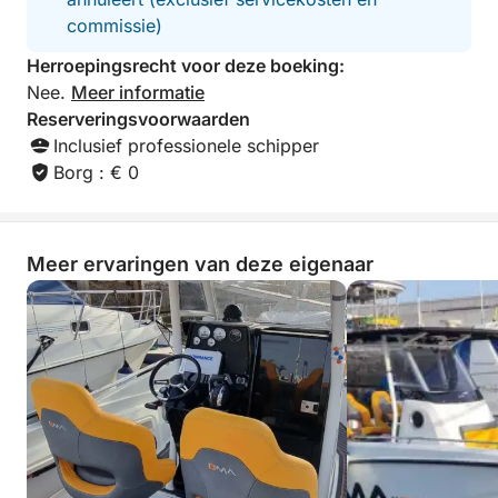
pure ontspanning op het dek, onder het genot van
commissie)
een verfrissend drankje en een typisch lokaal hapje.
Herroepingsrecht voor deze boeking:
Dit is een privé-excursie onder leiding van een
Nee.
Meer informatie
ervaren schipper, wat zorgt voor een op maat
Reserveringsvoorwaarden
gemaakte en zorgeloze ervaring. Vertrek en
Inclusief professionele schipper
terugkomst vinden plaats in dezelfde haven.
Borg : € 0
Meer ervaringen van deze eigenaar