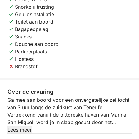
Snorkeluitrusting
Geluidsinstallatie
Toilet aan boord
Bagageopslag
Snacks
Douche aan boord
Parkeerplaats
Hostess
Brandstof
Over de ervaring
Ga mee aan boord voor een onvergetelijke zeiltocht
van 3 uur langs de zuidkust van Tenerife.
Vertrekkend vanuit de pittoreske haven van Marina
San Miguel, word je in slaap gesust door het
kristalheldere water van de Atlantische Oceaan
Lees meer
tijdens een ervaring die volledig in het teken staat