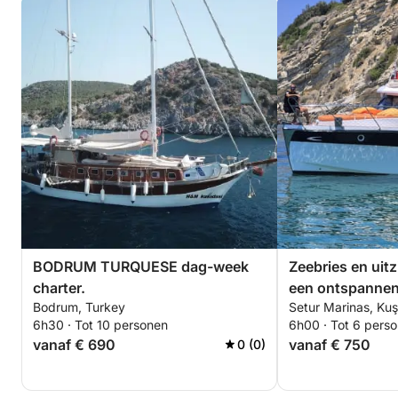
BODRUM TURQUESE dag-week
Zeebries en uitz
charter.
een ontspannen
Bodrum, Turkey
Setur Marinas, Kuş
Kuşadasi
6h30 · Tot 10 personen
6h00 · Tot 6 pers
vanaf € 690
vanaf € 750
0 (0)