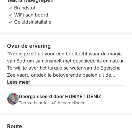
Brandstof
WiFi aan boord
Geluidsinstallatie
Over de ervaring
"Nodig jezelf uit voor een boottocht waar de magie
van Bodrum samensmelt met geschiedenis en natuur.
Terwijl je over het turquoise water van de Egeïsche
Zee vaart, ontdek je betoverende baaien uit de
oudheid, met historische kastelen en verborgen
Lees meer
strandjes. Bij zonsondergang, onder het genot van
heerlijke hapjes en verfrissende drankjes, geniet je
Georganiseerd door HURIYET DENIZ
samen met je geliefden van deze unieke momenten.
Top Verhuurder ·
40 beoordelingen
Stap binnen in de wereld van Bodrum, een wereld
van rust en opwinding."
Route