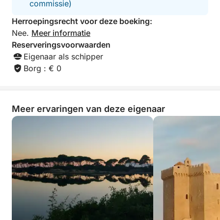
commissie)
complementeren.
Herroepingsrecht voor deze boeking:
Inbegrepen bij de ervaring: diverse aperitieven,
Nee.
Meer informatie
frisdranken, rosé, water, snorkeluitrusting en
Reserveringsvoorwaarden
zwemtijd.
Eigenaar als schipper
Borg : € 0
Laat u verleiden door een intieme en elegante
middagcruise naar de Lérins-eilanden. Boek nu uw
ontspannende zee-ervaring en geniet van magische
Meer ervaringen van deze eigenaar
momenten voor de Franse Rivièra!