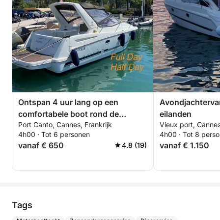
Ontspan 4 uur lang op een
Avondjachtervar
comfortabele boot rond de
eilanden
Port Canto, Cannes, Frankrijk
Vieux port, Cannes
Lérins-eilanden. Speciale korting
4h00 · Tot 6 personen
4h00 · Tot 8 pers
voor stellen!
vanaf € 650
vanaf € 1.150
4.8 (19)
Tags