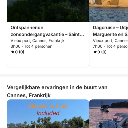
Ontspannende
Dagcruise – Uitj
zonsondergangvakantie – Sainte-
Marguerite en S
Vieux port, Cannes, Frankrijk
Vieux port, Cannes
Marguerite Island
3h00 · Tot 4 personen
7h00 · Tot 4 pers
0 (0)
0 (0)
Vergelijkbare ervaringen in de buurt van
Cannes, Frankrijk