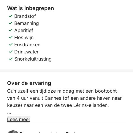
Wat is inbegrepen
Brandstof
Bemanning
Aperitief
Fles wijn
Frisdranken
Drinkwater
Snorkeluitrusting
Over de ervaring
Gun uzelf een tijdloze middag met een boottocht
van 4 uur vanuit Cannes (of een andere haven naar
keuze) naar een van de twee Lérins-eilanden.
Op het programma: rustig zeilen langs de Franse
Lees meer
Rivièra, zwemmen in afgelegen baaien en momenten