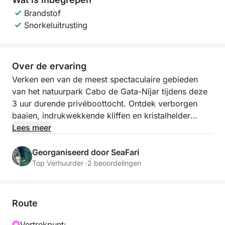
Brandstof
Snorkeluitrusting
Over de ervaring
Verken een van de meest spectaculaire gebieden
van het natuurpark Cabo de Gata-Níjar tijdens deze
3 uur durende privéboottocht. Ontdek verborgen
baaien, indrukwekkende kliffen en kristalhelder
water dat alleen over zee bereikbaar is.
Lees meer
We beginnen onze reis langs de imposante kliffen
Georganiseerd door SeaFari
van Faro de Mesa Roldán, waar u prachtige
Top Verhuurder ·
2 beoordelingen
rotsformaties en natuurlijke zeegrotten kunt
bewonderen, gevormd door de tijd en de wind.
Route
Onze eerste stop is Playa de Agua Amarga, een
bevoorrechte locatie in het natuurpark, perfect om te
Vertrekpunt: