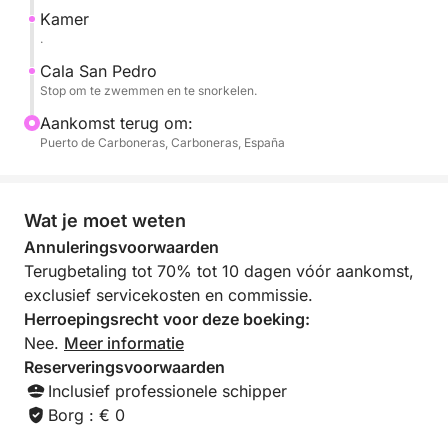
ecosysteem met een verscheidenheid aan vissen die
Kamer
zwemmen tussen de beroemde Posidonia-
.
zeegrasvelden van het natuurpark.
Cala San Pedro
Stop om te zwemmen en te snorkelen.
Na van deze onvergetelijke locaties te hebben
Aankomst terug om:
genoten, keren we terug naar de haven met een
Puerto de Carboneras, Carboneras, España
panoramisch uitzicht op de kustlijn.
Wat je moet weten
Annuleringsvoorwaarden
Terugbetaling tot 70% tot 10 dagen vóór aankomst,
exclusief servicekosten en commissie.
Herroepingsrecht voor deze boeking:
Nee.
Meer informatie
Reserveringsvoorwaarden
Inclusief professionele schipper
Borg : € 0