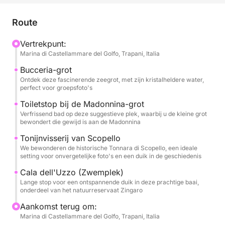
vrienden en onvergetelijke wateravonturen. Laat je
stress thuis en dompel jezelf onder in een sfeer van
Route
vreugde en vrijheid, terwijl we varen naar magische
plekken die het decor zullen vormen voor dierbare
Vertrekpunt:
Marina di Castellammare del Golfo, Trapani, Italia
herinneringen.
Bucceria-grot
Onze boot is jouw drijvende podium voor een
Ontdek deze fascinerende zeegrot, met zijn kristalheldere water,
perfect voor groepsfoto's
epische dag. We varen langs de kust en verkennen
de mysterieuze Grotta della Bucceria, waar het
Toiletstop bij de Madonnina-grot
Verfrissend bad op deze suggestieve plek, waarbij u de kleine grot
kristalheldere water en het spel van licht een bijna
bewondert die gewijd is aan de Madonnina
betoverende sfeer creëren, perfect voor een
Tonijnvisserij van Scopello
speciale toost. We stoppen voor een verfrissende
We bewonderen de historische Tonnara di Scopello, een ideale
duik in droombaaien, zoals de suggestieve Grotta
setting voor onvergetelijke foto's en een duik in de geschiedenis
della Madonnina met zijn uitnodigende water, en de
Cala dell'Uzzo (Zwemplek)
prachtige Cala dell'Uzzo, een paradijsje in het
Lange stop voor een ontspannende duik in deze prachtige baai,
natuurreservaat Zingaro, waar u kunt duiken en
onderdeel van het natuurreservaat Zingaro
plezier kunt beleven in groepsverband. We
Aankomst terug om:
bewonderen ook de geschiedenis die uit het water
Marina di Castellammare del Golfo, Trapani, Italia
oprijst met de majestueuze Tonnara di Scopello, een