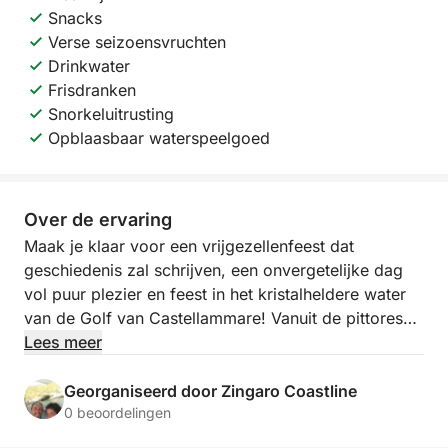
Snacks
Verse seizoensvruchten
Drinkwater
Frisdranken
Snorkeluitrusting
Opblaasbaar waterspeelgoed
Over de ervaring
Maak je klaar voor een vrijgezellenfeest dat
geschiedenis zal schrijven, een onvergetelijke dag
vol puur plezier en feest in het kristalheldere water
van de Golf van Castellammare! Vanuit de pittoreske
haven nodigen we je uit voor een exclusief avontuur,
Lees meer
speciaal ontworpen om de aanstaande bruidegom te
eren met stijl, gelach en adembenemende uitzichten.
Georganiseerd door Zingaro Coastline
Deze tour is de perfecte combinatie van de wilde
0 beoordelingen
schoonheid van Sicilië, feestelijke momenten met