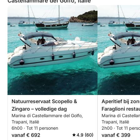
Castellammare del Golfo, Italië
Natuurreservaat Scopello &
Aperitief bij zo
Zingaro – volledige dag
Faraglioni resta
Marina di Castellammare del Golfo,
Marina di Castella
(max. 6 person
Trapani, Italië
Trapani, Italië
6h00 · Tot 11 personen
2h00 · Tot 11 pers
vanaf € 692
vanaf € 399
4.9 (60)