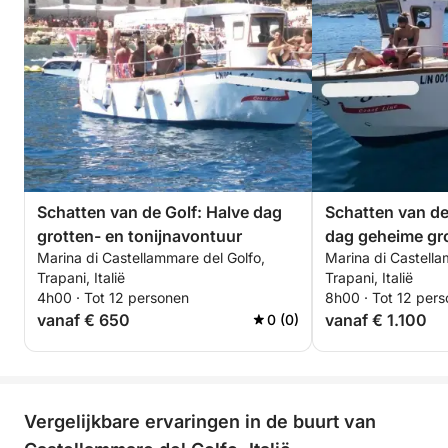
Siciliaanse noedels. Met een laatste stop voor een
laatste duik in het water voordat u terugkeert, wordt
deze dag een wervelwind van plezier, ontspanning
en feest: het vrijgezellenfeest waar u altijd al van
gedroomd heeft, ondergedompeld in de pracht van
de Middellandse Zee.
Schatten van de Golf: Halve dag
Schatten van de
grotten- en tonijnavontuur
dag geheime gro
Marina di Castellammare del Golfo,
Marina di Castella
tonijnvisserij e
Trapani, Italië
Trapani, Italië
blauw
4h00 · Tot 12 personen
8h00 · Tot 12 per
vanaf € 650
vanaf € 1.100
0 (0)
Vergelijkbare ervaringen in de buurt van