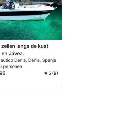
 zeilen langs de kust
 en Jávea.
autico Denia, Dénia, Spanje
 6 personen
495
5 (9)