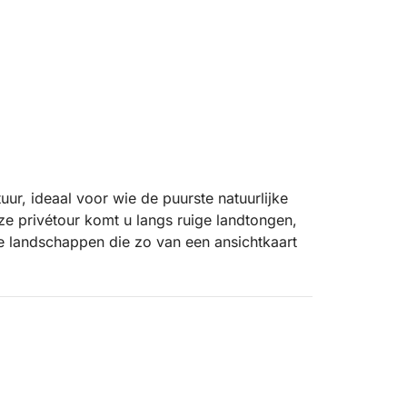
ur, ideaal voor wie de puurste natuurlijke
e privétour komt u langs ruige landtongen,
ge landschappen die zo van een ansichtkaart
ilen langs torenhoge kliffen, afgelegen
naf het water kunt bewonderen. U kunt
orkelen of gewoon te ontspannen in de zon