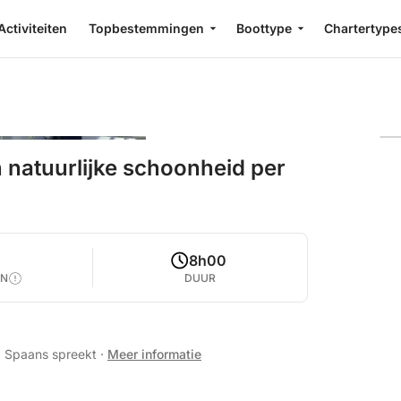
Activiteiten
Topbestemmingen
Boottype
Chartertype
 natuurlijke schoonheid per
8h00
EN
DUUR
s, Spaans spreekt
·
Meer informatie