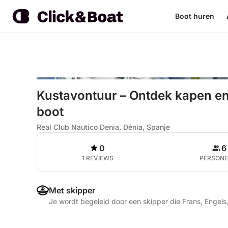
Boot huren
Kustavontuur – Ontdek kapen en
boot
Real Club Nautico Denia, Dénia, Spanje
0
6
1 REVIEWS
PERSON
Met skipper
Je wordt begeleid door een skipper die Frans, Engel