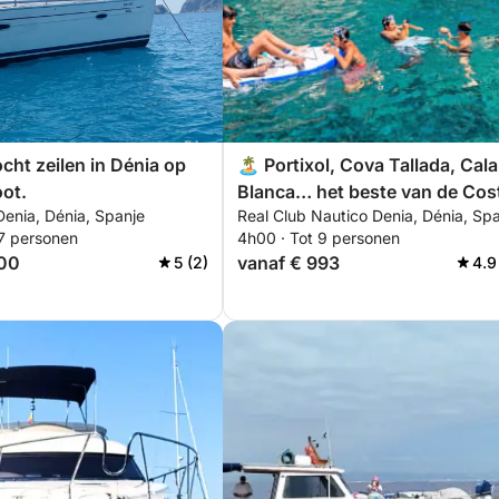
cht zeilen in Dénia op
🏝️ Portixol, Cova Tallada, Cala
oot.
Blanca… het beste van de Cos
Denia, Dénia, Spanje
Real Club Nautico Denia, Dénia, Sp
Blanca in 4 uur
 7 personen
4h00 · Tot 9 personen
700
vanaf € 993
5 (2)
4.9