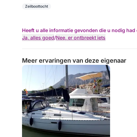
Zeilboottocht
Heeft u alle informatie gevonden die u nodig ha
Ja, alles goed
/
Nee, er ontbreekt iets
Meer ervaringen van deze eigenaar