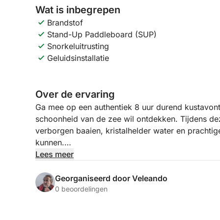
Wat is inbegrepen
Brandstof
Stand-Up Paddleboard (SUP)
Snorkeluitrusting
Geluidsinstallatie
Over de ervaring
Ga mee op een authentiek 8 uur durend kustavontu
schoonheid van de zee wil ontdekken. Tijdens dez
verborgen baaien, kristalhelder water en prachti
kunnen.
Lees meer
U beleeft een ontspannende en opwindende dag ze
stranden en unieke rotsformaties die u alleen va
Georganiseerd door Veleando
stoppen op ideale plekken om te zwemmen, te sn
0 beoordelingen
op het dek.