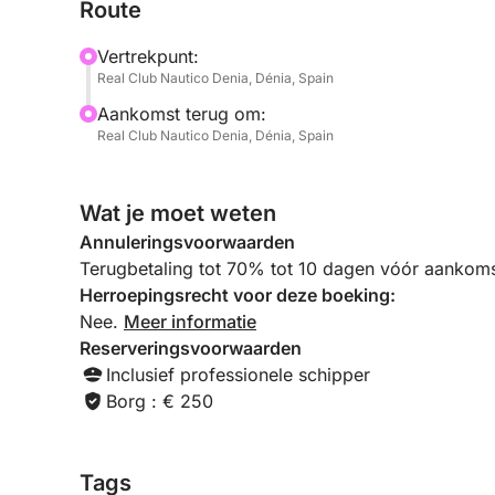
Route
Deze tour kunt u aanpassen aan uw voorkeuren: o
dagje ontspannen of een combinatie van beide: d
Vertrekpunt:
geheimen.
Real Club Nautico Denia, Dénia, Spain
Aankomst terug om:
Deze ervaring is ideaal voor groepen vrienden, ge
Real Club Nautico Denia, Dénia, Spain
tussen avontuur en ontspanning. Adem de zilte luch
beleef een magische reis aan boord.
Wat je moet weten
Een unieke manier om in contact te komen met d
Annuleringsvoorwaarden
landschappen van de regio.
Terugbetaling tot 70% tot 10 dagen vóór aankoms
Herroepingsrecht voor deze boeking:
Nee.
Meer informatie
Reserveringsvoorwaarden
Inclusief professionele schipper
Borg : € 250
Tags