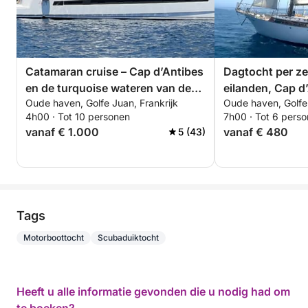
Catamaran cruise – Cap d’Antibes
Dagtocht per zei
en de turquoise wateren van de
eilanden, Cap d
Oude haven, Golfe Juan, Frankrijk
Oude haven, Golfe 
Franse Rivièra
baai van Canne
4h00 · Tot 10 personen
7h00 · Tot 6 pers
vanaf € 1.000
vanaf € 480
5 (43)
Tags
Motorboottocht
Scubaduiktocht
Heeft u alle informatie gevonden die u nodig had om