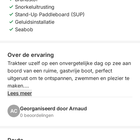
Snorkeluitrusting
Stand-Up Paddleboard (SUP)
Geluidsinstallatie
Seabob
Over de ervaring
Trakteer uzelf op een onvergetelijke dag op zee aan
boord van een ruime, gastvrije boot, perfect
uitgerust om te ontspannen, zwemmen en plezier te
maken.
Lees meer
Vertrek vanuit Port Camille Rayon in Golfe Juan en
verken het turquoise water van de Côte d'Azur,
Georganiseerd door Arnaud
AC
tussen verborgen baaien, verfrissende
0 beoordelingen
duikmogelijkheden en momenten van pure
ontspanning onder de mediterrane zon.