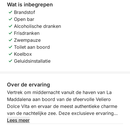
Wat is inbegrepen
Brandstof
Open bar
Alcoholische dranken
Frisdranken
Zwempauze
Toilet aan boord
Koelbox
Geluidsinstallatie
Over de ervaring
Vertrek om middernacht vanuit de haven van La
Maddalena aan boord van de sfeervolle Veliero
Dolce Vita en ervaar de meest authentieke charme
van de nachtelijke zee. Deze exclusieve ervaring
neemt u mee naar het eiland Santo Stefano, in een
Lees meer
ontspannen maar toch levendige sfeer, speciaal