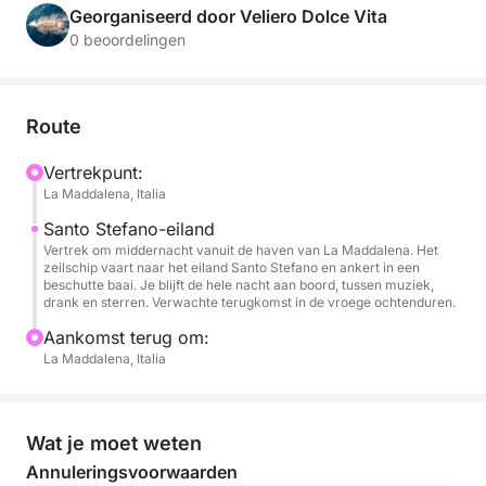
ontworpen voor diegenen die willen ontspannen aan
Georganiseerd door Veliero Dolce Vita
zee of plezier willen maken in gezelschap onder de
0 beoordelingen
sterrenhemel.
De tocht vindt plaats op de kalme wateren van de
Route
archipel, enkel verlicht door de maan, en begeleid
door muziek aan boord. Dankzij het stereosysteem
Vertrekpunt:
La Maddalena, Italia
kunt u de sfeer van uw voorkeur creëren. Of u nu
wilt dansen op het dek, wilt proosten met vrienden
Santo Stefano-eiland
of gewoon wilt genieten van de stilte van de nacht,
Vertrek om middernacht vanuit de haven van La Maddalena. Het
zeilschip vaart naar het eiland Santo Stefano en ankert in een
elk moment wordt een unieke herinnering.
beschutte baai. Je blijft de hele nacht aan boord, tussen muziek,
drank en sterren. Verwachte terugkomst in de vroege ochtenduren.
Gedurende de hele cruise is er een open bar
Aankomst terug om:
beschikbaar, waar het personeel aan boord
La Maddalena, Italia
prosecco, wijnen, cocktails en frisdranken serveert.
Een belevenis voor stellen, vrienden of kleine
groepen die op zoek zijn naar een andere avond,
Wat je moet weten
tussen zacht licht, vrijheid en de adem van de zee.
Annuleringsvoorwaarden