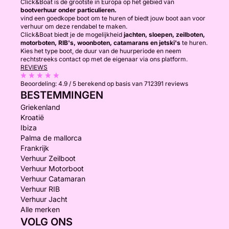
Click&Boat is de grootste in Europa op het gebied van
bootverhuur onder particulieren.
vind een goedkope boot om te huren of biedt jouw boot aan voor
verhuur om deze rendabel te maken.
Click&Boat biedt je de mogelijkheid
jachten, sloepen, zeilboten,
motorboten, RIB's, woonboten, catamarans en jetski's
te huren.
Kies het type boot, de duur van de huurperiode en neem
rechtstreeks contact op met de eigenaar via ons platform.
REVIEWS
Beoordeling:
4.9 / 5
berekend op basis van 712391 reviews
BESTEMMINGEN
Griekenland
Kroatië
Ibiza
Palma de mallorca
Frankrijk
Verhuur Zeilboot
Verhuur Motorboot
Verhuur Catamaran
Verhuur RIB
Verhuur Jacht
Alle merken
VOLG ONS