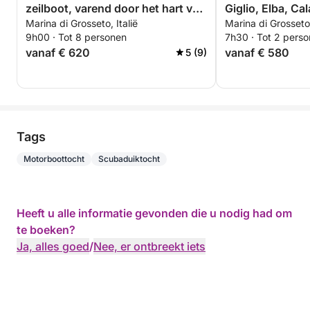
zeilboot, varend door het hart van
Giglio, Elba, Ca
Marina di Grosseto, Italië
Marina di Grosseto,
de Toscaanse archipel.
Formiche. Vier 
9h00 · Tot 8 personen
7h30 · Tot 2 pers
vanaf € 620
vanaf € 580
5 (9)
Tags
Motorboottocht
Scubaduiktocht
Heeft u alle informatie gevonden die u nodig had om
te boeken?
Ja, alles goed
/
Nee, er ontbreekt iets