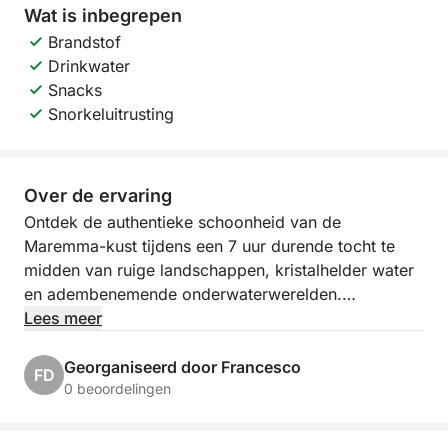
Wat is inbegrepen
Brandstof
Drinkwater
Snacks
Snorkeluitrusting
Over de ervaring
Ontdek de authentieke schoonheid van de
Maremma-kust tijdens een 7 uur durende tocht te
midden van ruige landschappen, kristalhelder water
en adembenemende onderwaterwerelden.
Vertrekkend vanuit Marina di Grosseto varen we
Lees meer
langs de pittoreske Argentario-kust, langs door de
wind gevormde kliffen en baaien die alleen over zee
Georganiseerd door Francesco
FD
bereikbaar zijn.
0 beoordelingen
We bereiken Talamone, een charmant kustplaatsje,