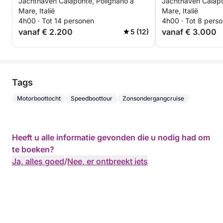
Jachthaven Calaponte, Polignano a
Jachthaven Calapo
Monopoli verkennen
Mare, Italië
Mare, Italië
4h00 · Tot 14 personen
4h00 · Tot 8 pers
vanaf € 2.200
vanaf € 3.000
5 (12)
Tags
Motorboottocht
Speedboottour
Zonsondergangcruise
Heeft u alle informatie gevonden die u nodig had om
te boeken?
Ja, alles goed
/
Nee, er ontbreekt iets