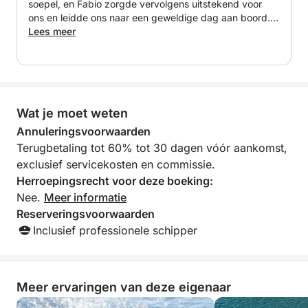
soepel, en Fabio zorgde vervolgens uitstekend voor
ons en leidde ons naar een geweldige dag aan boord.
Uw boot is uitgerust voor zowel snelheid als
Een echte aanrader!
Lees meer
comfort, met:
- Gyroscopische stabilisatoren voor een soepele
vaart
- Kapitein en brandstof inbegrepen in de prijs
Wat je moet weten
Annuleringsvoorwaarden
Waarom u er dol op zult zijn:
Terugbetaling tot 60% tot 30 dagen vóór aankomst,
- Adrenalinerijke high-speed tocht van meer dan 10
exclusief servicekosten en commissie.
knopen
Herroepingsrecht voor deze boeking:
- Adembenemende zonsondergangen langs de kust
Nee.
Meer informatie
- Activiteiten zoals suppen, snorkelen en zwemmen
Reserveringsvoorwaarden
- Ontspan met een aperitief terwijl de zon ondergaat
Inclusief professionele schipper
- Perfect voor sensatiezoekers en natuurliefhebbers
Extra's:
- Havenbelasting niet inbegrepen – € 10 per persoon
Meer ervaringen van deze eigenaar
- Kapitein en brandstof inbegrepen