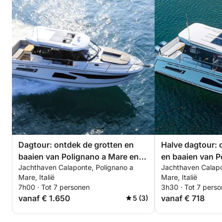
Boek nu uw Sunset Adrenaline Rush voor een
onvergetelijk high-speed avontuur en de mooiste
zonsondergang boven de kust van Puglia!
Dagtour: ontdek de grotten en
Halve dagtour: 
baaien van Polignano a Mare en
en baaien van P
Jachthaven Calaponte, Polignano a
Jachthaven Calapo
Monopoli
en Monopoli
Mare, Italië
Mare, Italië
7h00 · Tot 7 personen
3h30 · Tot 7 pers
vanaf € 1.650
vanaf € 718
5 (3)