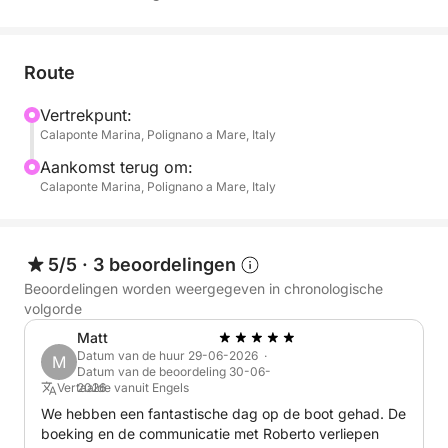
Deze 2,5 uur durende zonsondergangtour biedt
twee ongelooflijke routes:
Route
Noordkust: Verken adembenemende zeebodems en
Vertrekpunt:
indrukwekkende zeegrotten.
Calaponte Marina, Polignano a Mare, Italy
Zuidkust: Ontdek afgelegen baaien, een bruisend
Aankomst terug om:
Calaponte Marina, Polignano a Mare, Italy
onderwaterleven en verborgen grotten, allemaal
badend in het gouden licht van de ondergaande zon.
Neem onderweg pauzes om te zwemmen, snorkelen
5/5
·
3 beoordelingen
en Stand Up Paddle (SUP) te proberen, perfect voor
Beoordelingen worden weergegeven in chronologische
een leuke en verfrissende ervaring op het water. En
volgorde
om het moment nog zoeter te maken, geniet u aan
Matt
boord van een heerlijk aperitief met:
Datum van de huur 29-06-2026 ·
M
Datum van de beoordeling 30-06-
Vertaalde vanuit Engels
2026
- Snacks: Taralli, chips, olijven
We hebben een fantastische dag op de boot gehad. De
- Drankjes: Water, Coca-Cola, sinas en prosecco
boeking en de communicatie met Roberto verliepen