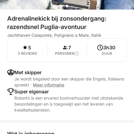
Adrenalinekick bij zonsondergang:
razendsnel Puglia-avontuur
Jachthaven Calaponte, Polignano a Mare, Italië
5
7
3h30
3 REVIEWS
PERSONEN
DUUR
Met skipper
Je wordt begeleid door een skipper die Engels, Italiaans
spreekt
·
Meer informatie
Super eigenaar
Roberto is een ervaren bootverhuurder met uitstekende
beoordelingen en is toegewijd aan het leveren van
kwaliteitsdiensten.
Wat is inbegrepen