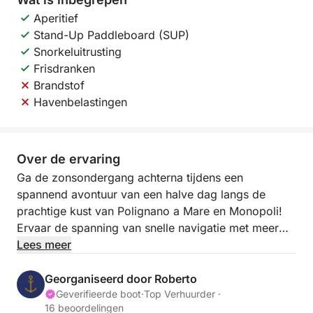
Aperitief
Stand-Up Paddleboard (SUP)
Snorkeluitrusting
Frisdranken
Brandstof
Havenbelastingen
Over de ervaring
Ga de zonsondergang achterna tijdens een
spannend avontuur van een halve dag langs de
prachtige kust van Polignano a Mare en Monopoli!
Ervaar de spanning van snelle navigatie met meer
dan 10 knopen terwijl je door het kristalheldere
Lees meer
water van Puglia vaart en zie de kustlijn
transformeren terwijl de zon ondergaat in een
Georganiseerd door Roberto
explosie van kleuren.
Geverifieerde boot
·
Top Verhuurder ·
16 beoordelingen