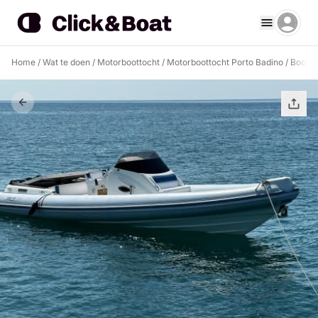
Home
/
Wat te doen
/
Motorboottocht
/
Motorboottocht Porto Badino
/
Bootto