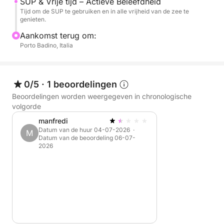
SUP & Vrije tijd – Actieve Beleefdheid
Tijd om de SUP te gebruiken en in alle vrijheid van de zee te
De tour vindt plaats van 9:00 tot 19:00 uur en is
genieten.
beschikbaar in het Italiaans en Engels.
Aankomst terug om:
Porto Badino, Italia
De kosten voor de skipper bedragen € 200, te
betalen in de haven. Brandstof is niet inbegrepen en
de kosten variëren afhankelijk van de route.
0/5
·
1 beoordelingen
Beoordelingen worden weergegeven in chronologische
Een ideale ervaring voor wie Ponza en Palmarola op
volgorde
een authentieke manier wil ontdekken, met comfort
manfredi
en vrijheid.
Datum van de huur 04-07-2026 ·
M
Datum van de beoordeling 06-07-
2026