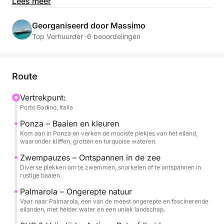
Lees meer
Vertrekkend vanuit Porto Badino vaart u richting
kristalhelder water en spectaculaire landschappen,
Georganiseerd door Massimo
waarbij u afwisselend geniet van schilderachtige
Top Verhuurder ·
6 beoordelingen
vaartochten en zwemstops in baaien die alleen over
zee bereikbaar zijn. Ponza zal u verbazen met zijn
kleuren en iconische baaien, terwijl Palmarola u zal
Route
betoveren met zijn wilde en ongerepte natuur.
Vertrekpunt:
Porto Badino, Italia
Gedurende de dag kunt u ontspannen aan boord of
een duik nemen in het heldere water, perfect om te
Ponza – Baaien en kleuren
zwemmen en snorkelen. Stand-up paddleboards zijn
Kom aan in Ponza en verken de mooiste plekjes van het eiland,
waaronder kliffen, grotten en turquoise wateren.
ook beschikbaar voor een actieve ervaring op het
water en om in alle vrijheid van elk hoekje te
Zwempauzes – Ontspannen in de zee
Diverse plekken om te zwemmen, snorkelen of te ontspannen in
genieten.
rustige baaien.
Palmarola – Ongerepte natuur
Aan boord vindt u frisdranken, water en snacks om
Vaar naar Palmarola, een van de meest ongerepte en fascinerende
uw dag in een eenvoudige en aangename sfeer
eilanden, met helder water en een uniek landschap.
compleet te maken.