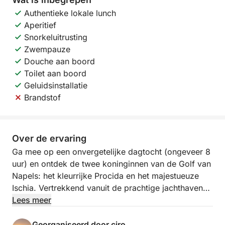
Authentieke lokale lunch
Aperitief
Snorkeluitrusting
Zwempauze
Douche aan boord
Toilet aan boord
Geluidsinstallatie
Brandstof
Over de ervaring
Ga mee op een onvergetelijke dagtocht (ongeveer 8
uur) en ontdek de twee koninginnen van de Golf van
Napels: het kleurrijke Procida en het majestueuze
Ischia. Vertrekkend vanuit de prachtige jachthaven
Marina Corricella, varen we aan boord van onze
Lees meer
comfortabele traditionele boot (140 pk), perfect
voor het verkennen van baaien en grotten.
Georganiseerd door ciro