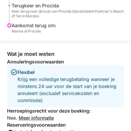
zonsondergang boven de Golf. Maximaal comfort is
Terugkeer en Procida
gegarandeerd aan boord, met toiletten, een
Keer terug naar de kust van Procida (bijvoorbeeld Postman's Beach
verfrissende douche en een stereo-installatie. Acht
of Terra Murata).
uur lang genieten van de zee, geschiedenis en
Aankomst terug om:
gastronomie.
Marina di Procida
BRANDSTOFCOSTEN VOOR DEZE ERVARING
BEDRAGEN €200
Wat je moet weten
Annuleringsvoorwaarden
Flexibel
Krijg een volledige terugbetaling wanneer je
minstens 24 uur voor de start van je boeking
annuleert (exclusief servicekosten en
commissie)
Herroepingsrecht voor deze boeking:
Nee.
Meer informatie
Reserveringsvoorwaarden