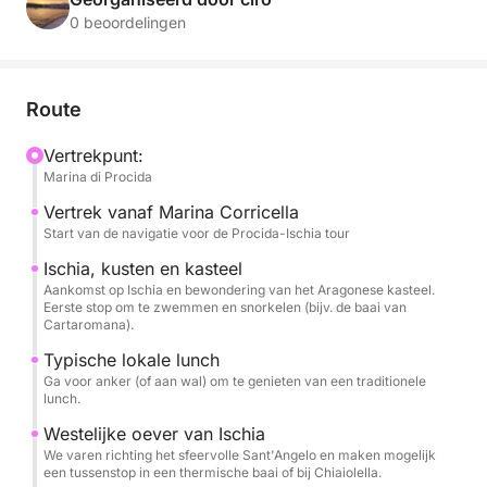
0 beoordelingen
De tour begint met een panoramisch uitzicht op
Procida, waarna we het kanaal oversteken naar
Ischia. Hier is de route zo samengesteld dat u een
Route
voorproefje krijgt van de diverse landschappen: we
bewonderen het imposante Aragonese kasteel, de
Vertrekpunt:
Marina di Procida
trendy baai van Sant'Angelo en de vulkanische kust,
met de mogelijkheid om te zwemmen in de thermale
Vertrek vanaf Marina Corricella
bronnen (zoals Sorgeto, indien het weer het toelaat)
Start van de navigatie voor de Procida-Ischia tour
of in de baai van San Montano.
Ischia, kusten en kasteel
Aankomst op Ischia en bewondering van het Aragonese kasteel.
Eerste stop om te zwemmen en snorkelen (bijv. de baai van
De ervaring wordt verrijkt met een typische lokale
Cartaromana).
lunch die u zal verrassen met de verse smaken van
Typische lokale lunch
de eilandkeuken. U krijgt volop gelegenheid om te
Ga voor anker (of aan wal) om te genieten van een traditionele
zwemmen en te snorkelen. Aan het einde van de
lunch.
middag staat een uitgebreid aperitief met
Westelijke oever van Ischia
alcoholische en non-alcoholische dranken op u te
We varen richting het sfeervolle Sant'Angelo en maken mogelijk
wachten, perfect om te proosten op de
een tussenstop in een thermische baai of bij Chiaiolella.