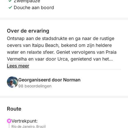
Zwempauze
Douche aan boord
Over de ervaring
Ontsnap aan de stadsdrukte en ga naar de rustige
oevers van Itaipu Beach, bekend om zijn heldere
water en relaxte sfeer. Geniet vervolgens van Praia
Vermelha en vaar door Urca, genietend van het
uitzicht op Rio's iconische bergen en kleurrijke
Lees meer
kustlijn. Met 6 uur op zee heb je genoeg tijd om te
verkennen, te zwemmen en nieuwe energie op te
Georganiseerd door Norman
doen.
98 beoordelingen
Onze boottochten voelen alsof je door een lokale
vriend wordt rondgeleid - ontspannen, gastvrij en
Route
volledig gepersonaliseerd. We gaan verder dan de
gebruikelijke toeristische stops om je de echte
Vertrekpunt:
Rio de Janeiro, Brazil
schoonheid van de Braziliaanse kust te laten zien.