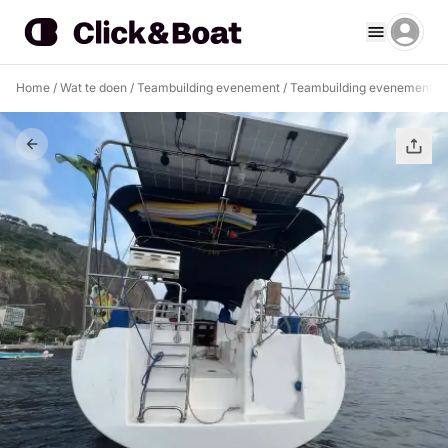
Home
/
Wat te doen
/
Teambuilding evenement
/
Teambuilding evenement Ri