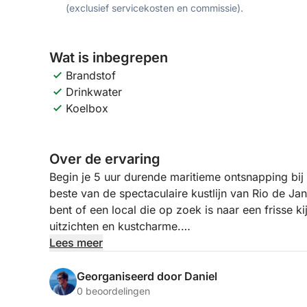
(exclusief servicekosten en commissie).
Wat is inbegrepen
Brandstof
Drinkwater
Koelbox
Over de ervaring
Begin je 5 uur durende maritieme ontsnapping bij
beste van de spectaculaire kustlijn van Rio de Ja
bent of een local die op zoek is naar een frisse k
uitzichten en kustcharme.
Lees meer
Vaar langs iconische bezienswaardigheden zoals 
centrum van Rio, en ga vervolgens naar kalmer wa
Georganiseerd door Daniel
zwemmen en kunt genieten van de levendige natuur
0 beoordelingen