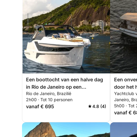
Een boottocht van een halve dag
Een onver
in Rio de Janeiro op een
door het 
Rio de Janeiro, Brazilië
Yachtclub v
motorboot.
2h00 · Tot 10 personen
Janeiro, Bra
5h00 · Tot
vanaf € 695
4.8 (4)
vanaf € 