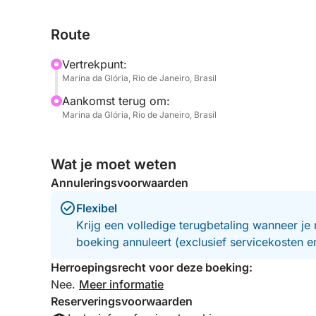
favoriete drankjes of snacks meenemen om je er
Route
Deze tour is ontworpen voor diegenen die willen 
inademen en willen ontsnappen aan het drukke rit
Vertrekpunt:
uur. Er is ruimte om te ontspannen, een duik te n
Marina da Glória, Rio de Janeiro, Brasil
herinneringen aan Rio vast te leggen vanuit een un
Aankomst terug om:
Marina da Glória, Rio de Janeiro, Brasil
Wat je moet weten
Annuleringsvoorwaarden
Flexibel
Krijg een volledige terugbetaling wanneer je 
boeking annuleert (exclusief servicekosten 
Herroepingsrecht voor deze boeking:
Nee.
Meer informatie
Reserveringsvoorwaarden