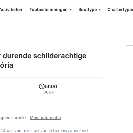
Activiteiten
Topbestemmingen
Boottype
Chartertype
ur durende schilderachtige
ória
5h00
DUUR
tugees spreekt
·
Meer informatie
 24 uur voor de start van je boeking annuleert