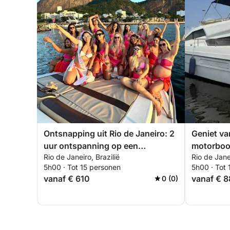
Ontsnapping uit Rio de Janeiro: 2
Geniet va
uur ontspanning op een
motorboot
Rio de Janeiro, Brazilië
Rio de Janei
motorboot
5h00 · Tot 15 personen
5h00 · Tot
vanaf € 610
vanaf € 
0 (0)