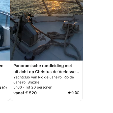
ve
Panoramische rondleiding met
uitzicht op Christus de Verlosser
Yachtclub van Rio de Janeiro, Rio de
en de Suikerbroodberg.
Janeiro, Brazilië
5h00 · Tot 20 personen
0 (0)
vanaf € 520
0 (0)