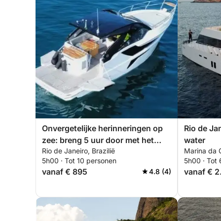
Onvergetelijke herinneringen op
Rio de Ja
zee: breng 5 uur door met het
water
Rio de Janeiro, Brazilië
Marina da G
verkennen van Rio de Janeiro.
5h00 · Tot 10 personen
5h00 · Tot
vanaf € 895
vanaf € 2
4.8 (4)