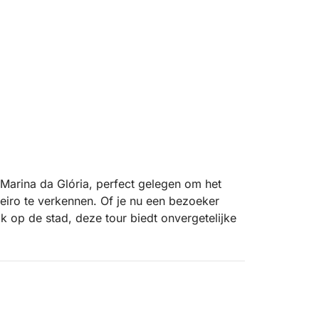
 Marina da Glória, perfect gelegen om het
neiro te verkennen. Of je nu een bezoeker
ijk op de stad, deze tour biedt onvergetelijke
de Suikerbroodberg en de skyline van het
ter waar je voor anker kunt gaan, kunt
. Met vers water en ijs aan boord, kun je je