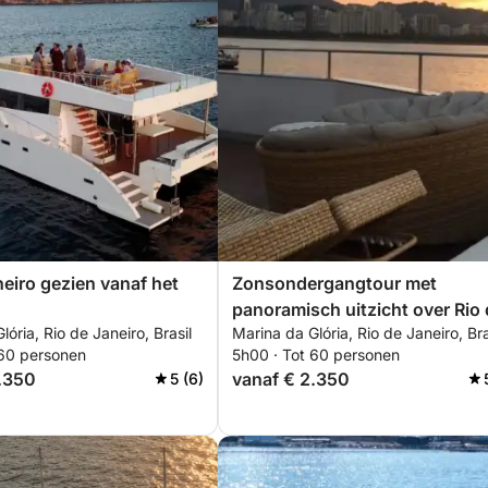
neiro gezien vanaf het
Zonsondergangtour met
panoramisch uitzicht over Rio
lória, Rio de Janeiro, Brasil
Marina da Glória, Rio de Janeiro, Bra
Janeiro (alleen voor groepen)
 60 personen
5h00 · Tot 60 personen
.350
vanaf € 2.350
5 (6)