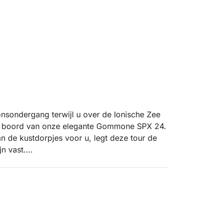
onsondergang terwijl u over de Ionische Zee
aan boord van onze elegante Gommone SPX 24.
an de kustdorpjes voor u, legt deze tour de
jn vast.
di Riposto en varen zuidwaarts langs de
erste schilderachtige passage langs de
n begint te zakken, glijden we langs de kliffen
tzicht op het oude Griekse theater. We