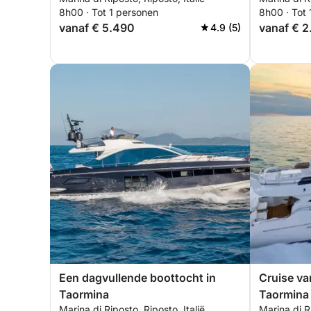
Sicilië
8h00 · Tot 1 personen
8h00 · Tot
vanaf € 5.490
vanaf € 
4.9 (5)
Een dagvullende boottocht in
Cruise va
Taormina
Taormina 
Marina di Riposto, Riposto, Italië
Marina di Ri