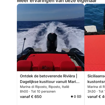
Meer ervaringen van deze eigenaar
Ontdek de betoverende Rivièra |
Siciliaans
Dagelijkse kusttour vanuit Marina
kustontsn
Marina di Riposto, Riposto, Italië
Marina di Ri
di Riposto aan boord van de SPX
dag vanui
8h00 · Tot 10 personen
3h30 · Tot
24
vanaf € 650
vanaf € 
0 (0)