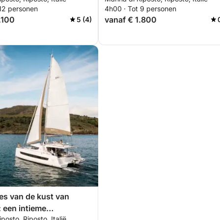
halve dag naar Taormina
 12 personen
4h00 · Tot 9 personen
.100
vanaf € 1.800
5 (4)
s van de kust van
 een intieme
posto, Riposto, Italië