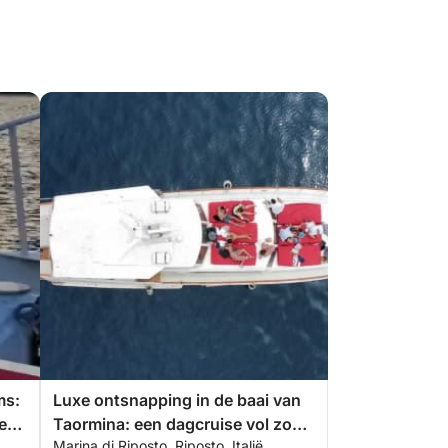
ms:
Luxe ontsnapping in de baai van
e
Taormina: een dagcruise vol zon,
Marina di Riposto, Riposto, Italië