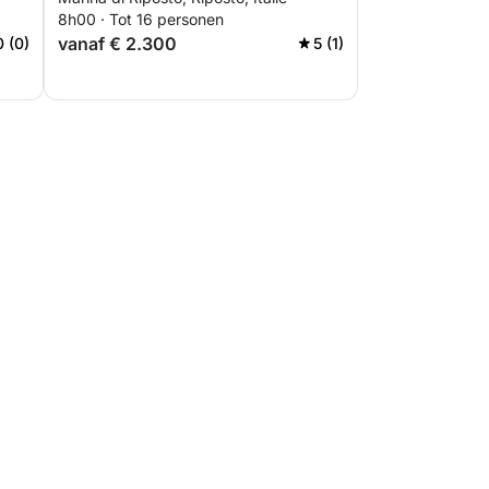
Sant'Alessio
8h00 · Tot 16 personen
vanaf € 2.300
0 (0)
5 (1)