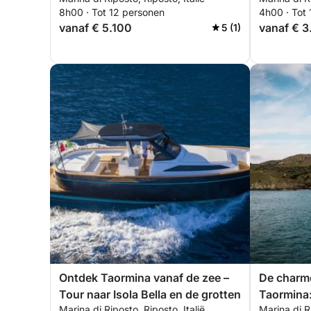
grotten.
8h00 · Tot 12 personen
4h00 · Tot
vanaf € 5.100
vanaf € 3
5 (1)
Ontdek Taormina vanaf de zee –
De charme
Tour naar Isola Bella en de grotten
Taormina:
Marina di Riposto, Riposto, Italië
Marina di Ri