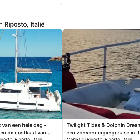
 Riposto, Italië
 van een hele dag –
Twilight Tides & Dolphin Drea
en de oostkust van
een zonsondergangcruise in d
posto, Riposto, Italië
Marina di Riposto, Riposto, Italië