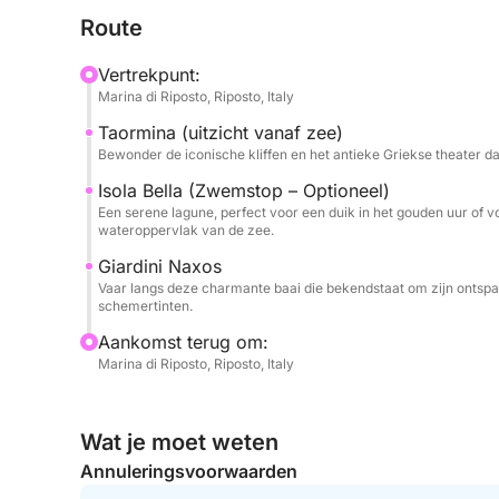
pauzeren bij Isola Bella, waar u een verfrissend
Route
de veranderende kleuren van de lucht die zich wee
verder, zodat u kunt genieten van de vredige sfeer
Vertrekpunt:
paarse tinten is geschilderd.
Marina di Riposto, Riposto, Italy
Taormina (uitzicht vanaf zee)
Wat deze tour bijzonder maakt, is de perfecte bala
Bewonder de iconische kliffen en het antieke Griekse theater dat
tegenstelling tot drukke groepsboten biedt de 
flexibelere ervaring – ideaal voor stellen, kleine
Isola Bella (Zwemstop – Optioneel)
Een serene lagune, perfect voor een duik in het gouden uur of vo
rustig uitje. U geniet van gratis frisdrank en loka
wateroppervlak van de zee.
de dag met de Etna als silhouet aan de horizon. O
Giardini Naxos
van de schoonheid, dit is uw plek op de eerste rij
Vaar langs deze charmante baai die bekendstaat om zijn ontspan
zonsondergang op zee.
schemertinten.
Aankomst terug om:
Marina di Riposto, Riposto, Italy
Wat je moet weten
Annuleringsvoorwaarden