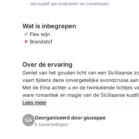
(exclusief servicekosten en commissie).
Wat is inbegrepen
Fles wijn
Brandstof
Over de ervaring
Geniet van het gouden licht van een Siciliaanse z
vaart tijdens deze onvergetelijke avondcruise 
Met de Etna achter u en de twinkelende lichtjes v
ware romantiek en magie van de Siciliaanse kustli
Lees meer
We vertrekken in de late namiddag vanuit Marina 
dramatische, door lava gevormde kust, met een e
Georganiseerd door giuseppe
GA
historische baai van Giardini Naxos. Terwijl de zo
0 beoordelingen
van Taormina en genieten we vanaf zee van het ui