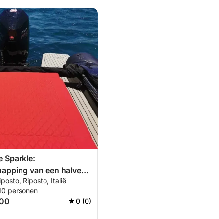
e Sparkle:
apping van een halve
posto, Riposto, Italië
t Marina di Riposto
 10 personen
400
0 (0)