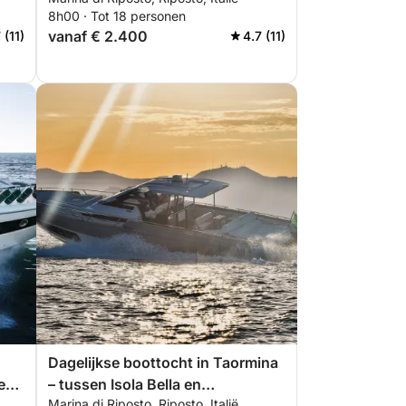
zee en Siciliaanse smaken
8h00 · Tot 18 personen
vanaf € 2.400
 (11)
4.7 (11)
Dagelijkse boottocht in Taormina
en
– tussen Isola Bella en
Marina di Riposto, Riposto, Italië