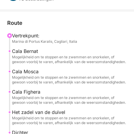
adrenaline, ontspanning en adembenemende
uitzichten. Alleen u, uw reisgenoten en de
kristalheldere zee van de Golfo degli Angeli.
Route
🌊 Een exclusieve en op maat gemaakte ervaring
Vertrekpunt:
Marina di Portus Karalis, Cagliari, Italia
U kunt uw gewenste tijdstip kiezen – 's ochtends, 's
middags of bij zonsondergang – en afhankelijk van
Cala Bernat
uw keuze beleeft u een andere route, ontworpen om
Mogelijkheid om te stoppen en te zwemmen en snorkelen, of
gewoon voorbij te varen, afhankelijk van de weersomstandigheden.
maximaal comfort en de beste zeeomstandigheden
te garanderen.
Cala Mosca
Mogelijkheid om te stoppen en te zwemmen en snorkelen, of
gewoon voorbij te varen, afhankelijk van de weersomstandigheden.
De tocht is 100% privé, ideaal voor stellen, gezinnen
Cala Fighera
of kleine groepen die de kust van Cagliari in alle
Mogelijkheid om te stoppen en te zwemmen en snorkelen, of
vrijheid en privacy willen ontdekken.
gewoon voorbij te varen, afhankelijk van de weersomstandigheden.
Het zadel van de duivel
Wil je je ervaring uitbreiden? Kies dan voor de optie
Mogelijkheid om te stoppen en te zwemmen en snorkelen, of
van een hele dag, inclusief een stop bij Mari Pintau,
gewoon voorbij te varen, afhankelijk van de weersomstandigheden.
een van de meest spectaculaire stranden van Zuid-
Dichter