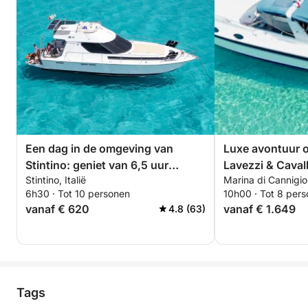
Een dag in de omgeving van
Luxe avontuur o
Stintino: geniet van 6,5 uur
Lavezzi & Caval
Stintino, Italië
Marina di Cannigion
ontdekkingstocht aan boord van
6h30 · Tot 10 personen
10h00 · Tot 8 per
een 14 meter lange motorboot.
vanaf € 620
vanaf € 1.649
4.8 (63)
Tags