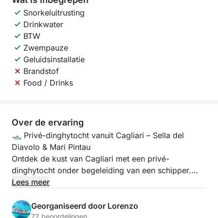
Snorkeluitrusting
Drinkwater
BTW
Zwempauze
Geluidsinstallatie
Brandstof
Food / Drinks
Over de ervaring
🛥️ Privé-dinghytocht vanuit Cagliari – Sella del
Diavolo & Mari Pintau
Ontdek de kust van Cagliari met een privé-
dinghytocht onder begeleiding van een schipper.
Lees meer
Aan boord van onze 7,85 meter lange dinghy met
een 300 pk motor, geschikt voor maximaal 11
Georganiseerd door Lorenzo
personen, geniet u van een unieke ervaring vol
72 beoordelingen