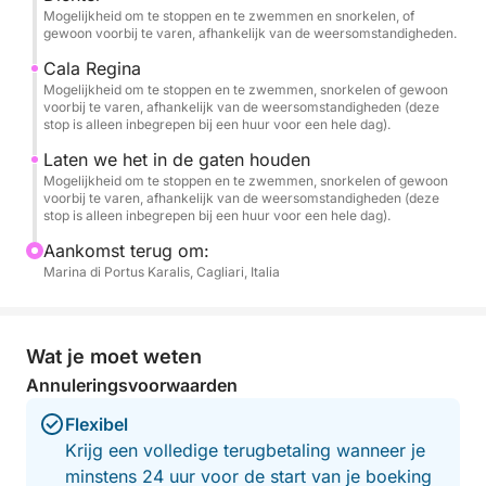
Sardinië, beroemd om zijn turquoise water en
Mogelijkheid om te stoppen en te zwemmen en snorkelen, of
"geschilderde" reflecties.
gewoon voorbij te varen, afhankelijk van de weersomstandigheden.
Cala Regina
🏝️ Aanbevolen route
Mogelijkheid om te stoppen en te zwemmen, snorkelen of gewoon
voorbij te varen, afhankelijk van de weersomstandigheden (deze
Vanuit de haven van Cagliari varen we langs de
stop is alleen inbegrepen bij een huur voor een hele dag).
meest iconische plekken aan de kust:
Laten we het in de gaten houden
Mogelijkheid om te stoppen en te zwemmen, snorkelen of gewoon
🌿 Cala Fighera – Ruige kliffen en smaragdgroen
voorbij te varen, afhankelijk van de weersomstandigheden (deze
water.
stop is alleen inbegrepen bij een huur voor een hele dag).
Aankomst terug om:
🌊 Calamosca – Een beschutte baai, perfect voor
Marina di Portus Karalis, Cagliari, Italia
een ontspannende duik.
⛰️ Sella del Diavolo – Het symbool van Cagliari,
Wat je moet weten
bewonderd vanaf de zee.
Annuleringsvoorwaarden
🏖️ Poetto – Het iconische strand van de stad.
Flexibel
Krijg een volledige terugbetaling wanneer je
💙 Mari Pintau – "De geschilderde zee": wit zand en
minstens 24 uur voor de start van je boeking