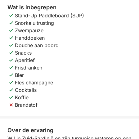
Wat is inbegrepen
Stand-Up Paddleboard (SUP)
Snorkeluitrusting
Zwempauze
Handdoeken
Douche aan boord
Snacks
Aperitief
Frisdranken
Bier
Fles champagne
Cocktails
Koffie
Brandstof
Over de ervaring
Wil je Zuid-Sardinië en zijn turquoise wateren op een