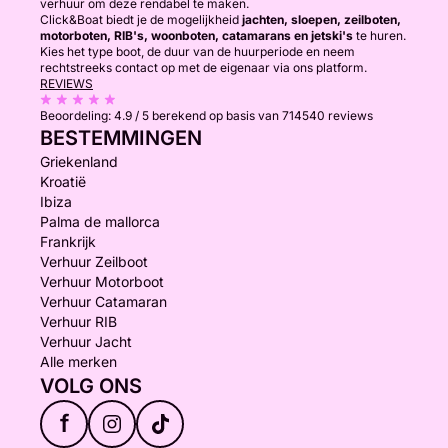
verhuur om deze rendabel te maken.
Click&Boat biedt je de mogelijkheid
jachten, sloepen, zeilboten,
motorboten, RIB's, woonboten, catamarans en jetski's
te huren.
Kies het type boot, de duur van de huurperiode en neem
rechtstreeks contact op met de eigenaar via ons platform.
REVIEWS
Beoordeling:
4.9 / 5
berekend op basis van 714540 reviews
BESTEMMINGEN
Griekenland
Kroatië
Ibiza
Palma de mallorca
Frankrijk
Verhuur Zeilboot
Verhuur Motorboot
Verhuur Catamaran
Verhuur RIB
Verhuur Jacht
Alle merken
VOLG ONS
f