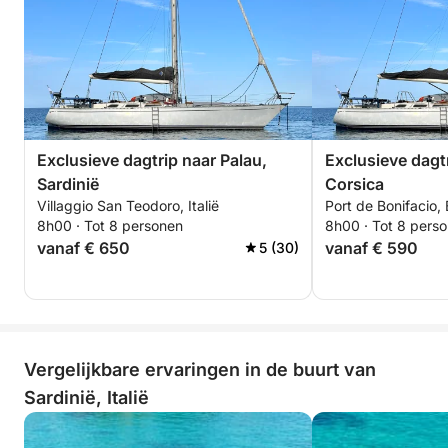
Brandstof inbegrepen
Dagtocht: 10:00 - 18:00 uur
Neem gerust contact met mij op via de
berichtenfunctie van Click&Boat, zodat we samen
uw reis kunnen plannen en de details kunnen
Exclusieve dagtrip naar Palau,
Exclusieve dagtr
bespreken volgens uw wensen!
Sardinië
Corsica
Villaggio San Teodoro, Italië
Port de Bonifacio, 
8h00 · Tot 8 personen
8h00 · Tot 8 pers
vanaf € 650
vanaf € 590
5 (30)
Vergelijkbare ervaringen in de buurt van
Sardinië, Italië