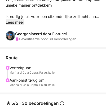
unieke manier ontdekken?
Ik nodig je uit voor een uitzonderlijke zeiltocht aan
boord van mijn legendarische Swan 44s, om
Lees meer
Sardinië te verkennen.
Georganiseerd door Fiorucci
Als ervaren zeiler die de Atlantische Oceaan is
Geverifieerde boot
·
30 beoordelingen
overgestoken en uitgebreid op de Middellandse Zee
heeft gevaren, sta ik aan je zijde om een veilige,
persoonlijke en onvergetelijke ervaring te
Route
garanderen.
Vertrekpunt:
Marina di Cala Capra, Palau, Italie
We ankeren in een beschutte baai waar je kunt
genieten van het kristalheldere water om te
Aankomst terug om:
zwemmen en snorkelen.
Marina di Cala Capra, Palau, Italie
Maskers, snorkels en paddleboards zijn aan boord
beschikbaar, zodat je optimaal kunt genieten van
5/5
·
30 beoordelingen