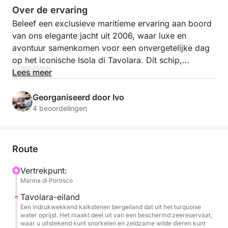
Over de ervaring
Beleef een exclusieve maritieme ervaring aan boord
van ons elegante jacht uit 2006, waar luxe en
avontuur samenkomen voor een onvergetelijke dag
op het iconische Isola di Tavolara. Dit schip,
ontworpen voor veeleisende reizigers, combineert
Lees meer
verfijnde stijl met uitzonderlijk comfort, met ruime
loungeruimtes en nauwgezette aandacht voor detail.
Georganiseerd door Ivo
Uw professionele bemanning, bestaande uit een
4 beoordelingen
bekwame schipper en een toegewijde hostess, zorgt
voor persoonlijke service gedurende uw reis.
Route
Uw dag begint met een schilderachtige cruise langs
de noordoostkust van Sardinië, waar u aankomt bij
Vertrekpunt:
Marina di Portisco
de majestueuze Tavolara, een indrukwekkende
kalkstenen berg die oprijst uit smaragdgroen water.
Tavolara-eiland
Dit beschermde zeegebied biedt enkele van de
Een indrukwekkend kalkstenen bergeiland dat uit het turquoise
water oprijst. Het maakt deel uit van een beschermd zeereservaat,
meest ongerepte zwem- en snorkelplekken van de
waar u uitstekend kunt snorkelen en zeldzame wilde dieren kunt