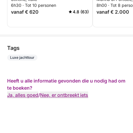
ontdekkingstocht aan boord van
6h30 · Tot 10 personen
8h00 · Tot 8 pers
een 14 meter lange motorboot.
vanaf € 620
vanaf € 2.000
4.8 (63)
Tags
Luxe jachttour
Heeft u alle informatie gevonden die u nodig had om
te boeken?
Ja, alles goed
/
Nee, er ontbreekt iets