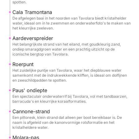
Middellandse Zee, met een bruisend
spotten.
onderwaterleven en kristalhelder zicht. Ga voor
Cala Tramontana
anker in afgelegen baaien om te zwemmen, te
De afgelegen baai in het noorden van Tavolara biedt kristalhelder
water, ideaal om in te zwemmen en onderwaterfoto's te maken van
zonnebaden op het dek of het unieke landschap van
het kleurrijke zeeleven.
het eiland te verkennen.
Aardeverspreider
Het belangrijkste strand van het eiland, met goudkleurig zand,
Hoewel specifieke voorzieningen niet worden
ondiep smaragdgroen water en een prachtig uitzicht op de
vermeld, garanderen de premium voorzieningen en
iconische bergtop van Tavolara.
de attente bemanning van het jacht een ervaring op
Roerpunt
maat, of u nu de voorkeur geeft aan een ontspannen
Het zuidelijke puntje van Tavolara, waar het diepblauwe water
samenkomt met de indrukwekkende kliffen, is ideaal om dolfijnen
lunch aan boord (neem uw eigen drank mee of regel
en zeeschildpadden te spotten.
catering) of een actieve dag vol waterverkenning.
Paus' ondiepte
De ruime indeling van de boot zorgt voor comfort
Een spectaculair onderwaterrif bij Tavolara, vol met tandbaarzen,
en ontspanning tussen de avonturen door.
barracuda's en kleurrijke koraalformaties.
Cannone-strand
Ideaal voor wie op zoek is naar zowel rust als
Een pittoresk, klein strand dat alleen per boot bereikbaar is. De
avontuur. Deze privécharter biedt de perfecte balans
naam is afgeleid van de kanonvormige rotsformatie en het
kristalheldere water.
tussen de natuurlijke schoonheid van Sardinië en
vijfsterrenservice. Boek nu voor een dag vol luxe,
Molara-pas