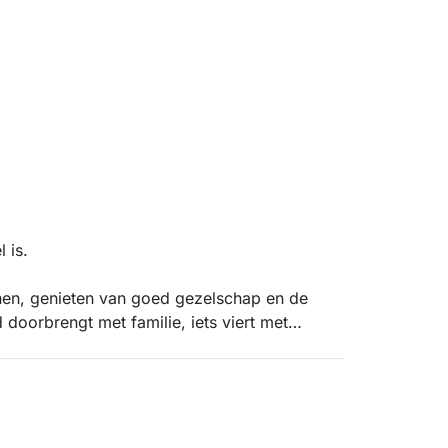
 is.
nen, genieten van goed gezelschap en de
d doorbrengt met familie, iets viert met
r je team, de dag verloopt precies zoals jij
le houten boot, vol mediterrane charme en
ek om te ontspannen, te zonnebaden, te