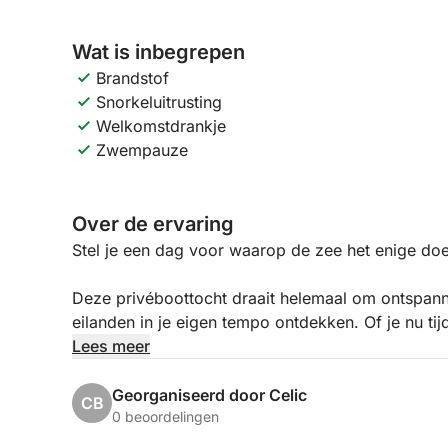
Wat is inbegrepen
Brandstof
Snorkeluitrusting
Welkomstdrankje
Zwempauze
Over de ervaring
Stel je een dag voor waarop de zee het enige doel
Deze privéboottocht draait helemaal om ontspan
eilanden in je eigen tempo ontdekken. Of je nu tij
vrienden of een speciale activiteit organiseert voo
Lees meer
dat wilt.
Georganiseerd door Celic
CB
Je stapt aan boord van een prachtige, traditione
0 beoordelingen
karakter. Ruim en comfortabel, met voldoende pl