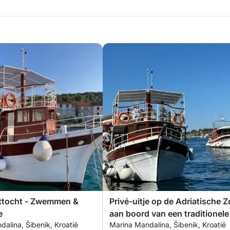
ottocht - Zwemmen &
Privé-uitje op de Adriatische Z
e
aan boord van een traditionele
alina, Šibenik, Kroatië
Marina Mandalina, Šibenik, Kroatië
houten boot