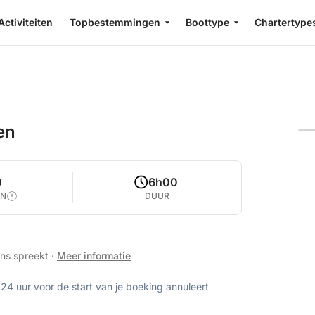
Activiteiten
Topbestemmingen
Boottype
Chartertype
en
0
6h00
EN
DUUR
ans spreekt
·
Meer informatie
 24 uur voor de start van je boeking annuleert