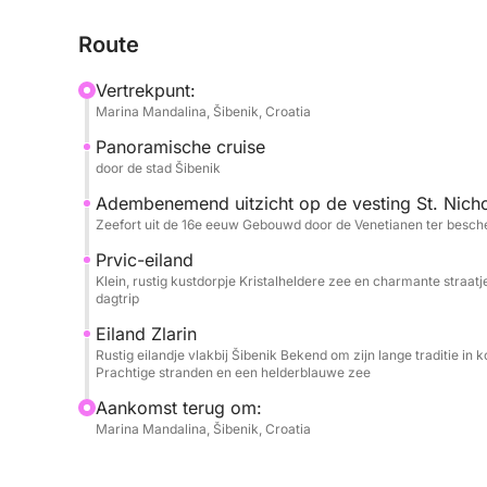
kletsen of gewoon de kustlijn aan je voorbij te zie
Route
maar het vertrekpunt en -tijdstip zijn flexibel – dit
Vertrekpunt:
Terwijl de boot de haven verlaat, vaar je langs de
Marina Mandalina, Šibenik, Croatia
indrukwekkende fort St. Nicolaas. Vanaf daar lon
Panoramische cruise
stoppen in Prvić of Zlarin voor een rustige wand
door de stad Šibenik
de relaxte eilandsfeer op te snuiven. Later wordt 
het water helder, kalm en uitnodigend is – perf
Adembenemend uitzicht op de vesting St. Nicho
Zeefort uit de 16e eeuw Gebouwd door de Venetianen ter bes
lekker te luieren in de zon.
Prvic-eiland
Aan boord vindt u alles wat u nodig heeft voor com
Klein, rustig kustdorpje Kristalheldere zee en charmante straat
dagtrip
keuken, een toilet en snorkelspullen.
Eiland Zlarin
Rustig eilandje vlakbij Šibenik Bekend om zijn lange traditie in
Geen strak schema. Geen haast.
Prachtige stranden en een helderblauwe zee
Aankomst terug om:
Gewoon een ontspannen dag op zee, helemaal a
Marina Mandalina, Šibenik, Croatia