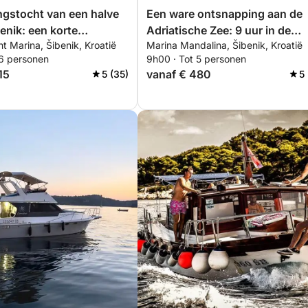
gstocht van een halve
Een ware ontsnapping aan de
benik: een korte
Adriatische Zee: 9 uur in de
ht Marina, Šibenik, Kroatië
Marina Mandalina, Šibenik, Kroatië
ing op een motorboot.
ongerepte schoonheid van
 6 personen
9h00 · Tot 5 personen
Šibenik.
15
vanaf € 480
5 (35)
5