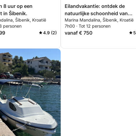
n 8 uur op een
Eilandvakantie: ontdek de
 in Šibenik.
natuurlijke schoonheid van
alina, Šibenik, Kroatië
Marina Mandalina, Šibenik, Kroatië
Krapanj, Krbela en Zlarin
 8 personen
7h00 · Tot 12 personen
999
vanaf € 750
4.9 (2)
5