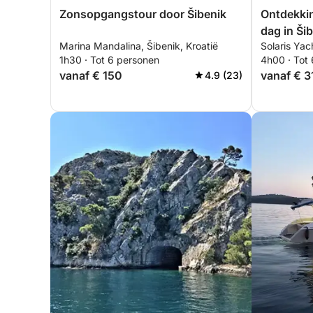
Zonsopgangstour door Šibenik
Ontdekkin
dag in Ši
Marina Mandalina, Šibenik, Kroatië
Solaris Yac
ontsnapp
1h30 · Tot 6 personen
4h00 · Tot
vanaf € 150
vanaf € 3
4.9 (23)