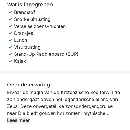
Wat is inbegrepen
Brandstof
Snorkeluitrusting
Verse seizoensvruchten
Drankjes
Lunch
Visuitrusting
Stand-Up Paddleboard (SUP)
Kajak
Over de ervaring
Ervaar de magie van de Kretenzische Zee terwijl de
zon ondergaat boven het legendarische eiland van
Zeus. Deze onvergetelijke zonsondergangcruise
naar Dia biedt gouden horizonten, mythische
landschappen en een zeldzame kans om in contact
Lees meer
te komen met de natuur op een van Kreta's meest