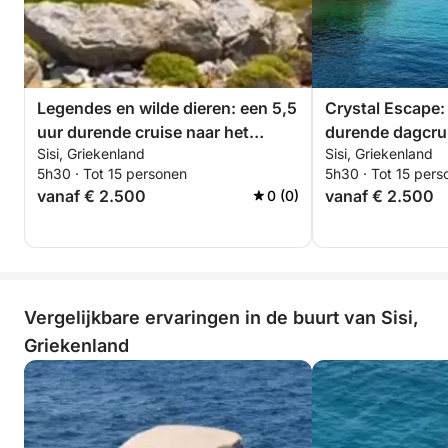
terwijl de hemel overgaat in de nacht.
De kleine groepsgrootte zorgt voor een intieme
ervaring, met persoonlijke verhalen, lokale inzichten
en voldoende ruimte om te ontspannen en alles in je
Legendes en wilde dieren: een 5,5
Crystal Escape:
op te nemen. Of je nu een natuurliefhebber bent, een
uur durende cruise naar het
durende dagcrui
romanticus in hart en nieren, of gewoon op zoek
Sisi, Griekenland
Sisi, Griekenland
mythische Dia-eiland
Beach
bent naar iets anders, deze cruise bij
5h30 · Tot 15 personen
5h30 · Tot 15 pers
vanaf € 2.500
vanaf € 2.500
0 (0)
zonsondergang biedt een moment van stilte en
schoonheid dat je niet snel zult vergeten.
Reserveer nu je zonsondergang-uitje - kom tot rust,
ontdek en aanschouw Dia's tijdloze schoonheid in
Vergelijkbare ervaringen in de buurt van Sisi,
gouden licht!
Griekenland