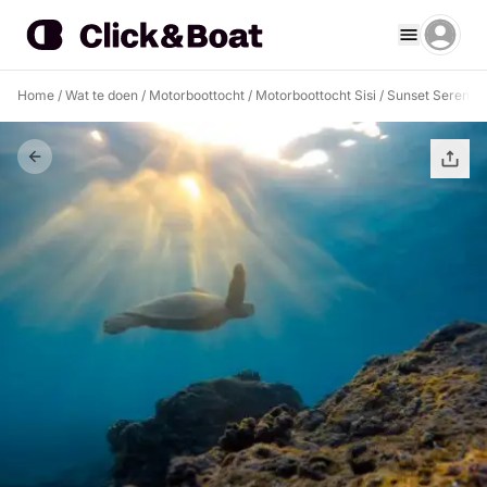
Home
/
Wat te doen
/
Motorboottocht
/
Motorboottocht Sisi
/
Sunset Serenity