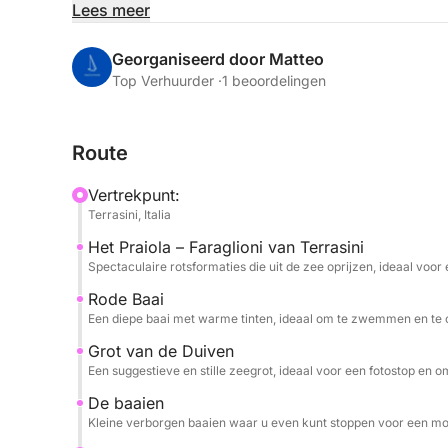
rotsachtige landschap dat bij elke bocht verandert
Lees meer
door het geluid van de zee en de wind in je haar.
Georganiseerd door Matteo
Elke stop wordt een belevenis: of u nu in het held
Top Verhuurder ·
1 beoordelingen
zon ligt in een beschutte baai: met de rubberboot 
manier. In de ochtend volgt u een route langs de 
Route
de middag naar eigen wens indeelt: kies zelf waar 
de zee de rest doen.
Vertrekpunt:
Terrasini, Italia
Inbegrepen in de ervaring: toiletbezoek, een aud
Het Praiola – Faraglioni van Terrasini
navigatie en vers water beschikbaar gedurende de
Spectaculaire rotsformaties die uit de zee oprijzen, ideaal voor
Rode Baai
Een diepe baai met warme tinten, ideaal om te zwemmen en te o
Grot van de Duiven
Een suggestieve en stille zeegrot, ideaal voor een fotostop en 
De baaien
Kleine verborgen baaien waar u even kunt stoppen voor een mo