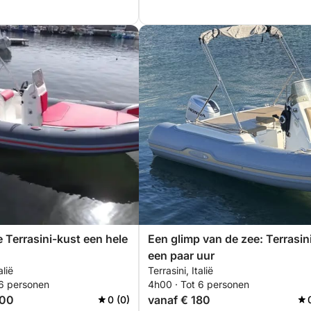
 Terrasini-kust een hele
Een glimp van de zee: Terrasini
een paar uur
alië
Terrasini, Italië
 6 personen
4h00 · Tot 6 personen
400
vanaf € 180
0 (0)