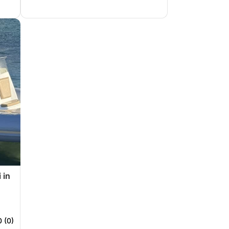
 in
0 (0)