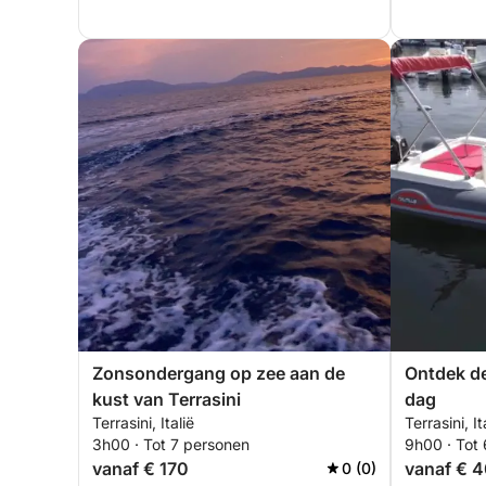
Zonsondergang op zee aan de
Ontdek de
kust van Terrasini
dag
Terrasini, Italië
Terrasini, It
3h00 · Tot 7 personen
9h00 · Tot
vanaf € 170
vanaf € 
0 (0)