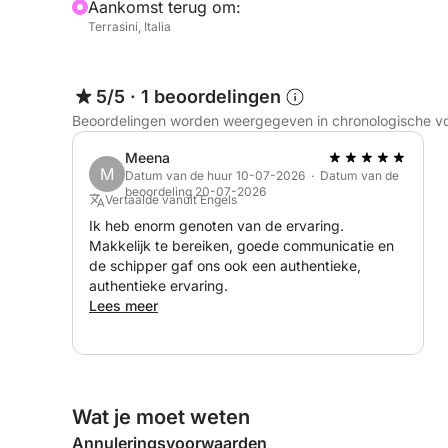
Aankomst terug om:
Terrasini, Italia
5/5
·
1 beoordelingen
Beoordelingen worden weergegeven in chronologische v
Meena
M
Datum van de huur 10-07-2026 · Datum van de
beoordeling 20-07-2026
Vertaalde vanuit Engels
Ik heb enorm genoten van de ervaring.
Makkelijk te bereiken, goede communicatie en
de schipper gaf ons ook een authentieke,
authentieke ervaring.
Lees meer
Wat je moet weten
Annuleringsvoorwaarden