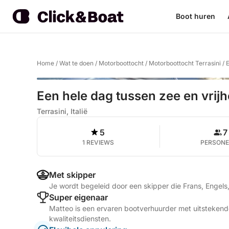
Boot huren
Home
/
Wat te doen
/
Motorboottocht
/
Motorboottocht Terrasini
/
E
Een hele dag tussen zee en vrijh
Terrasini, Italië
5
7
1 REVIEWS
PERSON
Met skipper
Je wordt begeleid door een skipper die Frans, Engels,
Super eigenaar
Matteo is een ervaren bootverhuurder met uitstekend
kwaliteitsdiensten.