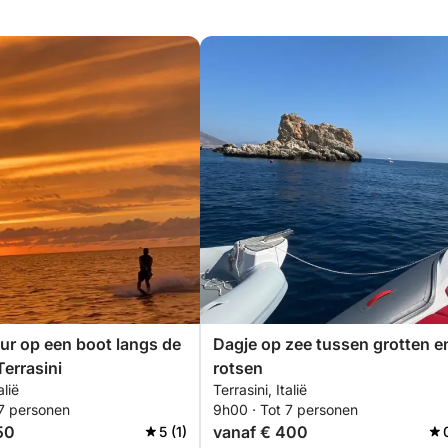
r op een boot langs de
Dagje op zee tussen grotten e
Terrasini
rotsen
alië
Terrasini, Italië
 7 personen
9h00 · Tot 7 personen
50
vanaf € 400
5 (1)