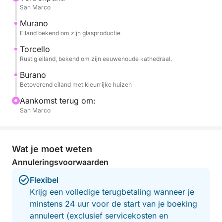
San Marco
vaardigheden van de ambachtslieden en hun
creaties te bewonderen.
Murano
Eiland bekend om zijn glasproductie
De rondvaart gaat verder naar Burano, een
Torcello
fascinerend eiland met duizend kleuren, beroemd
Rustig eiland, bekend om zijn eeuwenoude kathedraal.
om zijn kleurrijke huizen. Hier kunt u door de smalle
Burano
straatjes slenteren en de charmante pastelkleurige
Betoverend eiland met kleurrijke huizen
huizen bewonderen... een landschap dat zo van een
Aankomst terug om:
ansichtkaart lijkt te komen. U ontdekt er ook het
San Marco
Burano-kant.
De ervaring eindigt met de terugkeer naar Venetië,
Wat je moet weten
met emoties, beelden en herinneringen die uw reis
Annuleringsvoorwaarden
nog specialer zullen maken.
Flexibel
Het programma omvat een bezoek aan de
Krijg een volledige terugbetaling wanneer je
glasfabriek en een bezoek aan de kantwerkplaatsen.
minstens 24 uur voor de start van je boeking
annuleert (exclusief servicekosten en