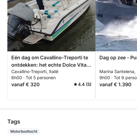
Eén dag om Cavallino-Treporti te
Dag op zee - Pu
ontdekken: het echte Dolce Vita
Cavallino-Treporti, Italië
Marina Santelena, V
op een motorboot
6h00 · Tot 5 personen
9h00 · Tot 9 pers
vanaf € 320
vanaf € 1.390
4.4 (5)
Tags
Motorboottocht