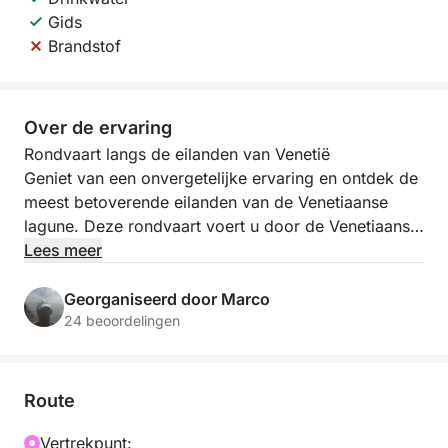
Gids
Brandstof
Over de ervaring
Rondvaart langs de eilanden van Venetië
Geniet van een onvergetelijke ervaring en ontdek de
meest betoverende eilanden van de Venetiaanse
lagune. Deze rondvaart voert u door de Venetiaanse
lagune en stopt op Murano en Burano.
Lees meer
Tijdens de cruise geniet u van het uitzicht op de
Georganiseerd door Marco
Venetiaanse lagune en de tijdloze sfeer, onder het
24 beoordelingen
genot van een glas prosecco.
De eerste stop is Murano, wereldberoemd om zijn
Route
glaskunst. Hier krijgt u de kans om het maken van
glaswerk van dichtbij te bekijken en de
Vertrekpunt: