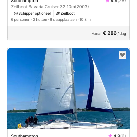
Southampton
4.9
(28)
Zeilboot Bavaria Cruiser 32 10m
(2003)
Schipper optioneel
Zeilboot
6 personen
· 2 hutten
· 6 slaapplaatsen
· 10.3 m
€ 286
Vanaf
/ dag
Southampton
4.9
(6)