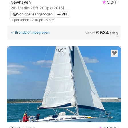
Newhaven
5.0
(1)
RIB Marlin 28ft 200pk
(2016)
Schipper aangeboden
RIB
11 personen
· 200 pk
· 8.5 m
€ 534
Brandstof inbegrepen
Vanaf
/ dag