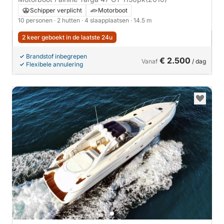
Schipper verplicht
Motorboot
10 personen
· 2 hutten
· 4 slaapplaatsen
· 14.5 m
2 keer geboekt in de laatste 24u
Brandstof inbegrepen
€ 2.500
Vanaf
/ dag
Flexibele annulering