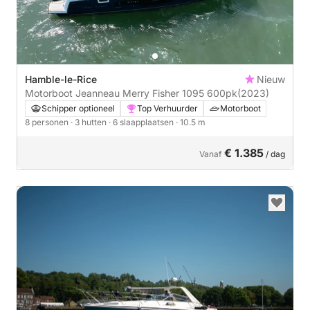
Hamble-le-Rice
Nieuw
Motorboot Jeanneau Merry Fisher 1095 600pk
(2023)
Schipper optioneel
Top Verhuurder
Motorboot
8 personen
· 3 hutten
· 6 slaapplaatsen
· 10.5 m
€ 1.385
Vanaf
/ dag