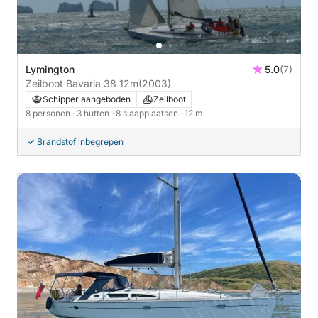
Lymington
5.0
(7)
Zeilboot Bavaria 38 12m
(2003)
Schipper aangeboden
Zeilboot
8 personen
· 3 hutten
· 8 slaapplaatsen
· 12 m
Brandstof inbegrepen