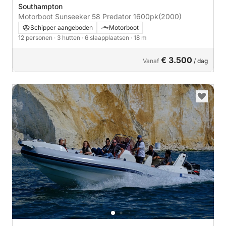
Southampton
Motorboot Sunseeker 58 Predator 1600pk
(2000)
Schipper aangeboden
Motorboot
12 personen
· 3 hutten
· 6 slaapplaatsen
· 18 m
€ 3.500
Vanaf
/ dag