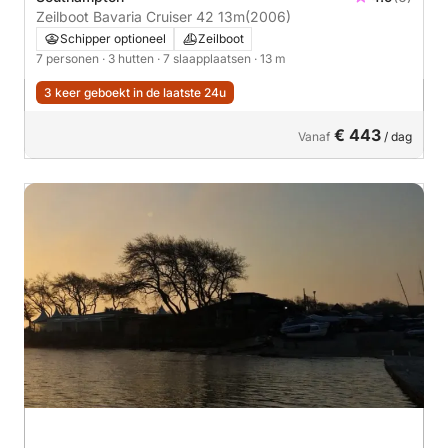
Zeilboot Bavaria Cruiser 42 13m
(2006)
Schipper optioneel
Zeilboot
7 personen
· 3 hutten
· 7 slaapplaatsen
· 13 m
3 keer geboekt in de laatste 24u
€ 443
Vanaf
/ dag