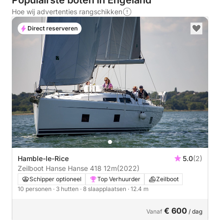
Populairste boten in Engeland
Hoe wij advertenties rangschikken
Direct reserveren
Hamble-le-Rice
5.0
(2)
Zeilboot Hanse Hanse 418 12m
(2022)
Schipper optioneel
Top Verhuurder
Zeilboot
10 personen
· 3 hutten
· 8 slaapplaatsen
· 12.4 m
€ 600
Vanaf
/ dag