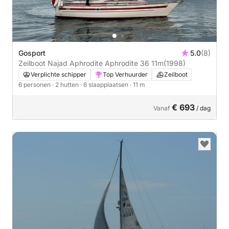
Gosport
5.0
(8)
Zeilboot Najad Aphrodite Aphrodite 36 11m
(1998)
Verplichte schipper
Top Verhuurder
Zeilboot
6 personen
· 2 hutten
· 6 slaapplaatsen
· 11 m
€ 693
Vanaf
/ dag