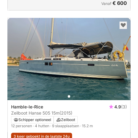
€ 600
Vanaf
Hamble-le-Rice
4.9
(3)
Zeilboot Hanse 505 15m
(2015)
Schipper optioneel
Zeilboot
12 personen
· 4 hutten
· 9 slaapplaatsen
· 15.2 m
3 keer geboekt in de laatste 24u