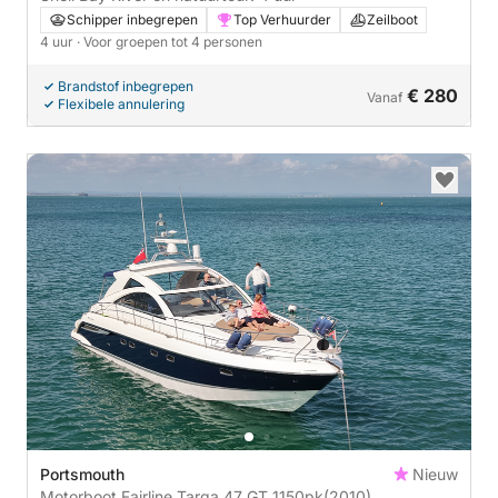
Schipper inbegrepen
Top Verhuurder
Zeilboot
4 uur
· Voor groepen tot 4 personen
Brandstof inbegrepen
€ 280
Vanaf
Flexibele annulering
Portsmouth
Nieuw
Motorboot Fairline Targa 47 GT 1150pk
(2010)