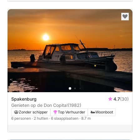
Spakenburg
4.7
(30)
Genieten op de Don Copita!
(1982)
Zonder schipper
Top Verhuurder
Woonboot
6 personen
· 2 hutten
· 6 slaapplaatsen
· 8.7 m