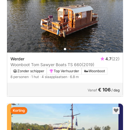
Werder
4.7
(22)
Woonboot Tom Sawyer Boats TS 660
(2019)
Zonder schipper
Top Verhuurder
Woonboot
8 personen
· 1 hut
· 4 slaapplaatsen
· 6.8 m
€ 106
Vanaf
/ dag
Korting