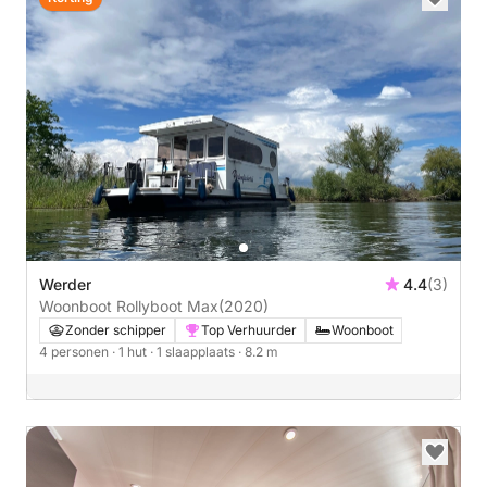
Werder
4.4
(3)
Woonboot Rollyboot Max
(2020)
Zonder schipper
Top Verhuurder
Woonboot
4 personen
· 1 hut
· 1 slaapplaats
· 8.2 m