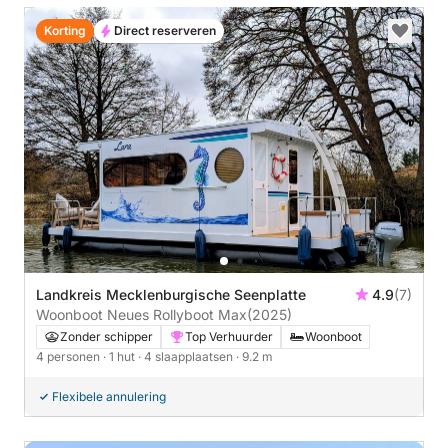
Korting
Direct reserveren
Landkreis Mecklenburgische Seenplatte
4.9
(7)
Woonboot Neues Rollyboot Max
(2025)
Zonder schipper
Top Verhuurder
Woonboot
4 personen
· 1 hut
· 4 slaapplaatsen
· 9.2 m
Flexibele annulering