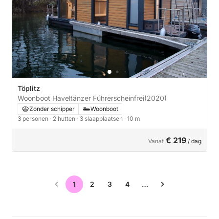
Töplitz
Woonboot Haveltänzer Führerscheinfrei
(2020)
Zonder schipper
Woonboot
3 personen
· 2 hutten
· 3 slaapplaatsen
· 10 m
€ 219
Vanaf
/ dag
1
2
3
4
…