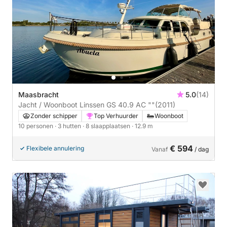
Maasbracht
5.0
(14)
Jacht / Woonboot Linssen GS 40.9 AC ""
(2011)
Zonder schipper
Top Verhuurder
Woonboot
10 personen
· 3 hutten
· 8 slaapplaatsen
· 12.9 m
€ 594
Flexibele annulering
Vanaf
/ dag