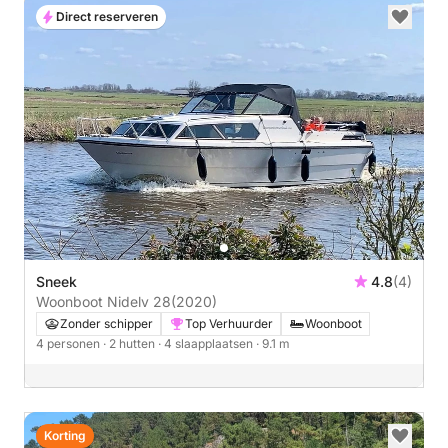
Direct reserveren
Sneek
4.8
(4)
Woonboot Nidelv 28
(2020)
Zonder schipper
Top Verhuurder
Woonboot
4 personen
· 2 hutten
· 4 slaapplaatsen
· 9.1 m
Korting