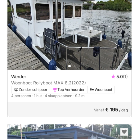
Werder
5.0
(1)
Woonboot Rollyboot MAX 8.2
(2022)
Zonder schipper
Top Verhuurder
Woonboot
4 personen
· 1 hut
· 4 slaapplaatsen
· 9.2 m
€ 195
Vanaf
/ dag