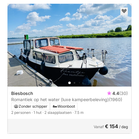
Biesbosch
4.4
(30)
Romantiek op het water (luxe kampeerbeleving)
(1960)
Zonder schipper
Woonboot
2 personen
· 1 hut
· 2 slaapplaatsen
· 7.5 m
€ 154
Vanaf
/ dag