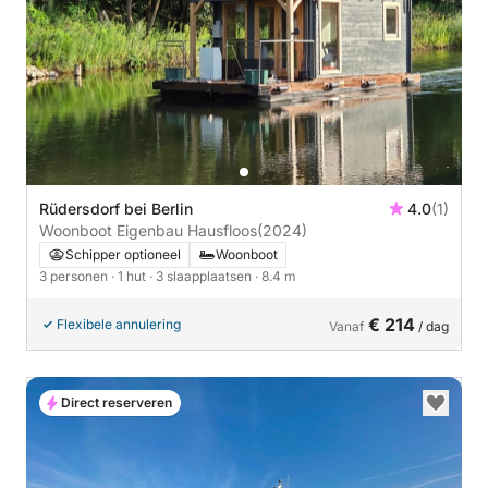
Rüdersdorf bei Berlin
4.0
(1)
Woonboot Eigenbau Hausfloos
(2024)
Schipper optioneel
Woonboot
3 personen
· 1 hut
· 3 slaapplaatsen
· 8.4 m
€ 214
Flexibele annulering
Vanaf
/ dag
Direct reserveren