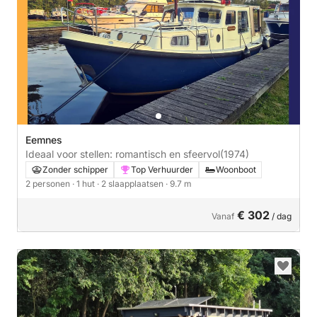
Eemnes
Ideaal voor stellen: romantisch en sfeervol
(1974)
Zonder schipper
Top Verhuurder
Woonboot
2 personen
· 1 hut
· 2 slaapplaatsen
· 9.7 m
€ 302
Vanaf
/ dag