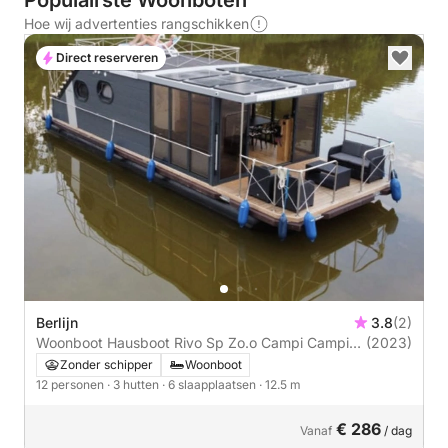
Populairste Woonboten
Hoe wij advertenties rangschikken
Direct reserveren
Berlijn
3.8
(2)
Woonboot Hausboot Rivo Sp Zo.o Campi Campi
(2023)
400
Zonder schipper
Woonboot
12 personen
· 3 hutten
· 6 slaapplaatsen
· 12.5 m
€ 286
Vanaf
/ dag