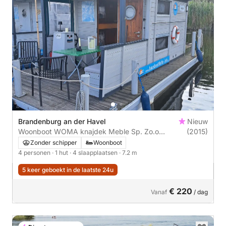
Brandenburg an der Havel
Nieuw
Woonboot WOMA knajdek Meble Sp. Zo.o
(2015)
Hausboot
Zonder schipper
Woonboot
4 personen
· 1 hut
· 4 slaapplaatsen
· 7.2 m
5 keer geboekt in de laatste 24u
€ 220
Vanaf
/ dag