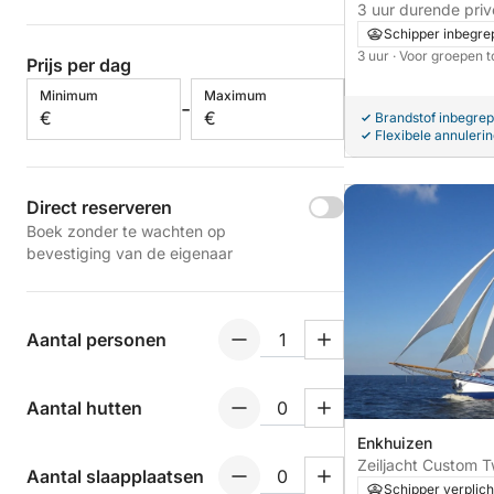
3 uur durende pri
grachten van Ams
Schipper inbegre
3 uur
· Voor groepen t
Prijs per dag
Minimum
Maximum
-
€
€
Brandstof inbegre
Flexibele annuleri
Direct reserveren
Boek zonder te wachten op
bevestiging van de eigenaar
Aantal personen
Aantal hutten
Enkhuizen
Zeiljacht Custom 
Aantal slaapplaatsen
Avanti 32m
Schipper verplich