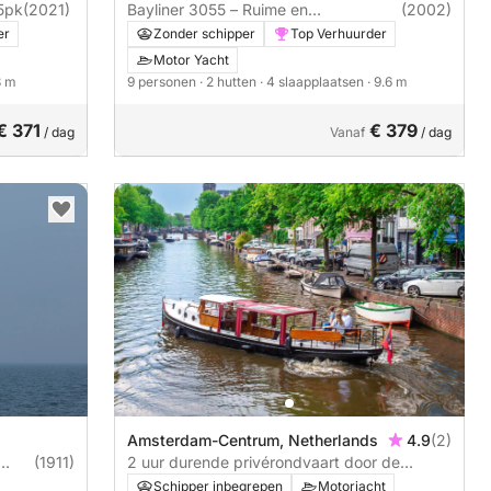
inssen 35 SL Sedan 75pk
(2021)
Bayliner 3055 – Ruime en
(2002)
comfortabele motorjacht voor een
er
Zonder schipper
Top Verhuurder
ontspannen vaartocht
Motor Yacht
8 m
9 personen
· 2 hutten
· 4 slaapplaatsen
· 9.6 m
€ 371
€ 379
/ dag
Vanaf
/ dag
Amsterdam-Centrum, Netherlands
4.9
(2)
(1911)
2 uur durende privérondvaart door de
grachten van Amsterdam
Schipper inbegrepen
Motorjacht