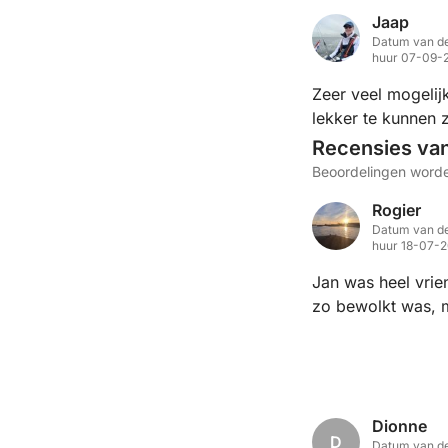
Jaap
Datum van de
huur 07-09-
Zeer veel mogeli
lekker te kunnen z
Recensies va
Beoordelingen worde
Rogier
Datum van de
huur 18-07-
Jan was heel vrie
zo bewolkt was, 
Dionne
D
Datum van d