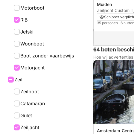
Muiden
Motorboot
Zeiljacht Custom T
Schipper verplich
RIB
35 personen
· 6 hutte
Jetski
Woonboot
64 boten besch
Boot zonder vaarbewijs
Hoe wij advertentie
Motorjacht
Zeil
Zeilboot
Catamaran
Gulet
Zeiljacht
Amsterdam-Centru