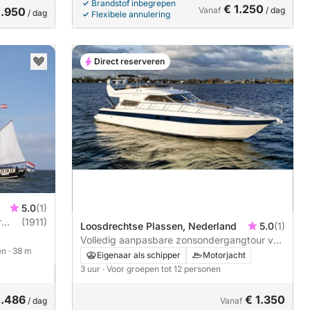
Brandstof inbegrepen
€ 1.250
1.950
Vanaf
/ dag
/ dag
Flexibele annulering
Direct reserveren
5.0
(1)
r
(1911)
Loosdrechtse Plassen, Nederland
5.0
(1)
Volledig aanpasbare zonsondergangtour van
sen
· 38 m
3 uur
Eigenaar als schipper
Motorjacht
3 uur
· Voor groepen tot 12 personen
1.486
€ 1.350
/ dag
Vanaf