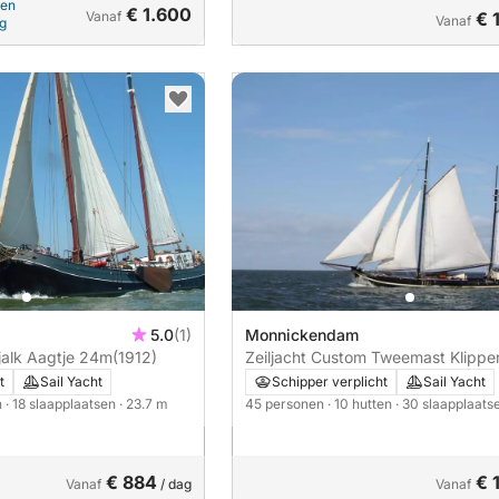
pen
€ 1.600
Vanaf
€ 
Vanaf
ng
5.0
(1)
Monnickendam
jalk Aagtje 24m
(1912)
Zeiljacht Custom Tweemast Klippe
Korevaer 38m
t
Sail Yacht
Schipper verplicht
Sail Yacht
n
· 18 slaapplaatsen
· 23.7 m
45 personen
· 10 hutten
· 30 slaapplaat
€ 884
€ 
Vanaf
/ dag
Vanaf