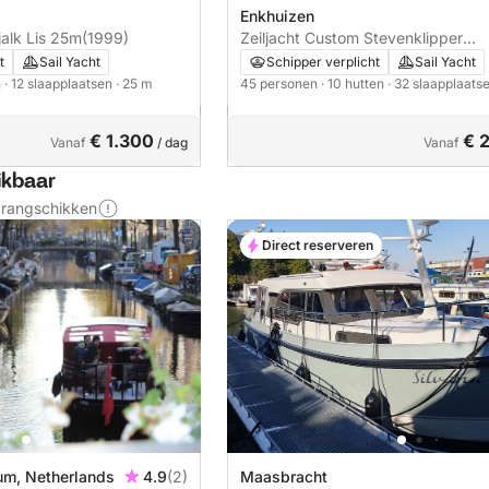
Enkhuizen
jalk Lis 25m
(1999)
Zeiljacht Custom Stevenklipper
Broedertrouw 34m
t
Sail Yacht
Schipper verplicht
Sail Yacht
n
· 12 slaapplaatsen
· 25 m
45 personen
· 10 hutten
· 32 slaapplaats
€ 1.300
€ 
Vanaf
/ dag
Vanaf
ikbaar
s rangschikken
Direct reserveren
Maasbracht
m, Netherlands
4.9
(2)