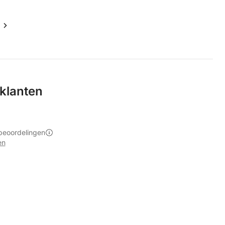
klanten
beoordelingen
en