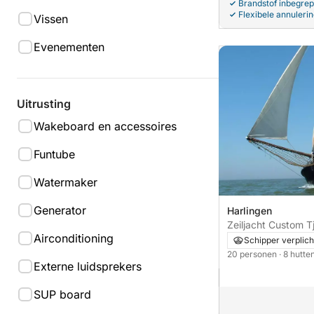
Brandstof inbegre
Flexibele annuleri
Vissen
Evenementen
Uitrusting
Wakeboard en accessoires
Funtube
Watermaker
Generator
Harlingen
Zeiljacht Custom T
Airconditioning
Schipper verplich
20 personen
· 8 hutte
Externe luidsprekers
SUP board