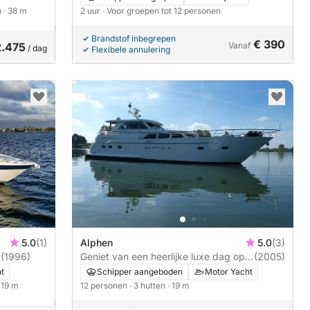
n
· 38 m
2 uur
· Voor groepen tot 12 personen
Brandstof inbegrepen
€ 390
2.475
Vanaf
/ dag
Flexibele annulering
5.0
(1)
Alphen
5.0
(3)
k
(1996)
Geniet van een heerlijke luxe dag op
(2005)
het water
t
Schipper aangeboden
Motor Yacht
· 19 m
12 personen
· 3 hutten
· 19 m