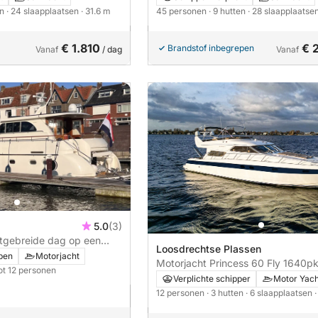
en
· 24 slaapplaatsen
· 31.6 m
45 personen
· 9 hutten
· 28 slaapplaatse
€ 1.810
€ 
Brandstof inbegrepen
Vanaf
/ dag
Vanaf
d
5.0
(3)
itgebreide dag op een
Loosdrechtse Plassen
 alles.
pen
Motorjacht
Motorjacht Princess 60 Fly 1640p
ot 12 personen
Verplichte schipper
Motor Yach
12 personen
· 3 hutten
· 6 slaapplaatsen