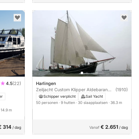
4.5
(22)
Harlingen
Zeiljacht Custom Klipper Aldebaran
(1910)
36m
er
Schipper verplicht
Sail Yacht
50 personen
· 9 hutten
· 30 slaapplaatsen
· 36.3 m
· 14.9 m
€ 314
€ 2.651
/ dag
Vanaf
/ dag