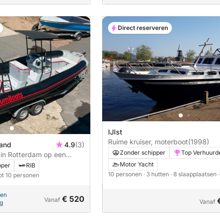
Direct reserveren
IJlst
Ruime kruiser, moterboot
(1998)
land
4.9
(3)
Zonder schipper
Top Verhuurd
in Rotterdam op een
Motor Yacht
pper
RIB
10 personen
· 3 hutten
· 8 slaapplaatsen
ot 10 personen
pen
€ 520
Vanaf
Vanaf
ng