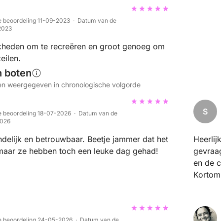
 beoordeling 11-09-2023 · Datum van de
2023
jkheden om te recreëren en groot genoeg om
eilen.
n boten
n weergegeven in chronologische volgorde
S
 beoordeling 18-07-2026 · Datum van de
2026
ndelijk en betrouwbaar. Beetje jammer dat het
Heerlij
maar ze hebben toch een leuke dag gehad!
gevraa
en de c
Kortom
e beoordeling 24-05-2026 · Datum van de