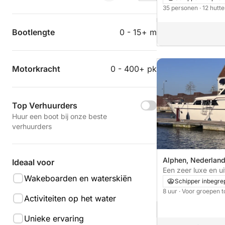
35 personen
· 12 hutt
Bootlengte
0 - 15+ m
Motorkracht
0 - 400+ pk
Top Verhuurders
Huur een boot bij onze beste
verhuurders
Alphen, Nederlan
Ideaal voor
Een zeer luxe en u
Wakeboarden en waterskiën
privéjacht, inclusief
Schipper inbegre
8 uur
· Voor groepen t
Activiteiten op het water
Unieke ervaring