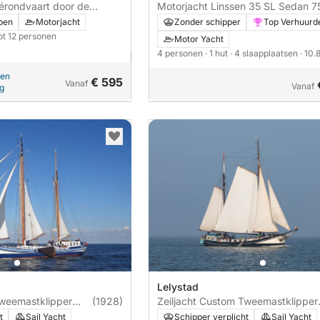
Motorjacht L
vérondvaart door de
terdam
Zonder schipper
Top Verhuurd
pen
Motorjacht
ot 12 personen
Motor Yacht
4 personen
· 1 hut
· 4 slaapplaatsen
· 10.
pen
€ 595
Vanaf
Vanaf
ng
Lelystad
Tweemastklipper
(1928)
Zeiljacht Custom Tweemastklipper
Allure 38m
t
Sail Yacht
Schipper verplicht
Sail Yacht