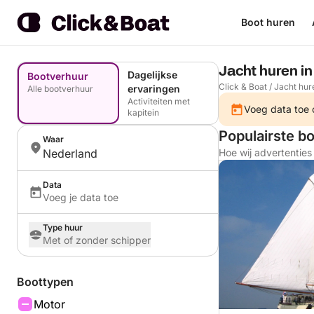
Boot huren
Jacht huren i
Dagelijkse
Bootverhuur
Click & Boat
/
Jacht hur
ervaringen
Alle bootverhuur
Activiteiten met
Voeg data toe o
kapitein
Populairste b
Waar
Nederland
Hoe wij advertentie
Data
Voeg je data toe
Type huur
Met of zonder schipper
Boottypen
Motor