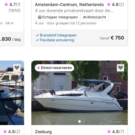
4.7
(1)
Amsterdam-Centrum, Netherlands
4.9
(2)
(1910)
4 uur durende privérondvaart door de
grachten van Amsterdam
Schipper inbegrepen
Motorjacht
en
· 34 m
4 uur
· Voor groepen tot 12 personen
Brandstof inbegrepen
€ 750
2.830
Vanaf
/ dag
Flexibele annulering
Direct reserveren
4.9
(2)
Zeeburg
4.9
(7)