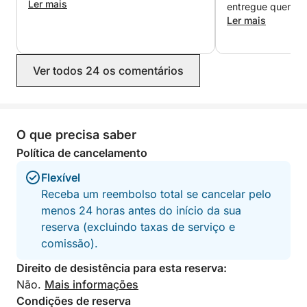
lindo Mar Mediterrâneo.
vraie belle expérience.
Ler mais
entregue quente 
constantemente s
Ler mais
bebidas, lanches,
Definitivamente 
adoraríamos volta
Ver todos 24 os comentários
O que precisa saber
Política de cancelamento
Flexível
Receba um reembolso total se cancelar pelo
menos 24 horas antes do início da sua
reserva (excluindo taxas de serviço e
comissão).
Direito de desistência para esta reserva:
Não.
Mais informações
Condições de reserva