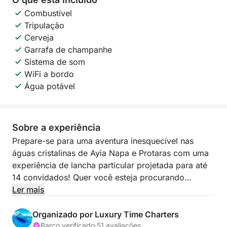
Combustível
Tripulação
Cerveja
Garrafa de champanhe
Sistema de som
WiFi a bordo
Água potável
Sobre a experiência
Prepare-se para uma aventura inesquecível nas
águas cristalinas de Ayia Napa e Protaras com uma
experiência de lancha particular projetada para até
14 convidados! Quer você esteja procurando
emoção e excitação ou um cruzeiro descontraído ao
Ler mais
longo do litoral deslumbrante, esta é a maneira
perfeita de explorar Chipre do mar.
Organizado por Luxury Time Charters
Barco verificado
·
51 avaliações