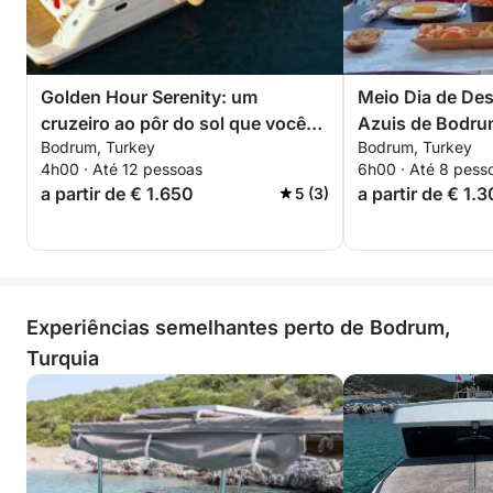
Golden Hour Serenity: um
Meio Dia de Des
cruzeiro ao pôr do sol que você
Azuis de Bodru
Bodrum, Turkey
Bodrum, Turkey
nunca vai esquecer
Tranquila em u
4h00 · Até 12 pessoas
6h00 · Até 8 pess
Elegante
a partir de € 1.650
a partir de € 1.
5 (3)
Experiências semelhantes perto de Bodrum,
Turquia