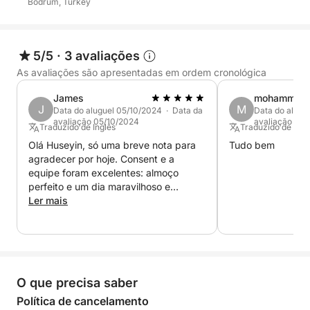
Bodrum, Turkey
5/5
·
3 avaliações
As avaliações são apresentadas em ordem cronológica
James
mohammed 
J
M
Data do aluguel 05/10/2024 · Data da
Data do alugu
avaliação 05/10/2024
avaliação 18/
Traduzido de Inglês
Traduzido de Fra
Olá Huseyin, só uma breve nota para
Tudo bem
agradecer por hoje. Consent e a
equipe foram excelentes: almoço
perfeito e um dia maravilhoso e
tranquilo. Espero que no ano que vem
Ler mais
estejamos lá com mais frequência e eu
definitivamente reservarei novamente.
Por favor, transmita meus
agradecimentos à equipe: eles foram
os anfitriões mais charmosos.
O que precisa saber
Atenciosamente, James
Política de cancelamento