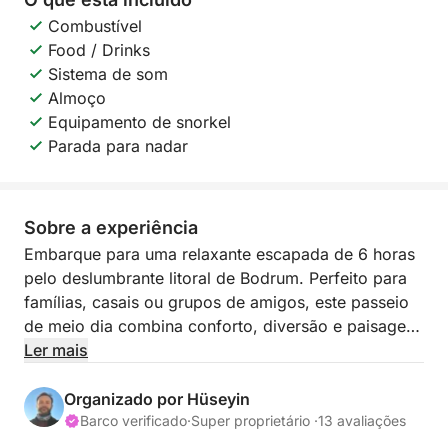
Combustível
Food / Drinks
Sistema de som
Almoço
Equipamento de snorkel
Parada para nadar
Sobre a experiência
Embarque para uma relaxante escapada de 6 horas
pelo deslumbrante litoral de Bodrum. Perfeito para
famílias, casais ou grupos de amigos, este passeio
de meio dia combina conforto, diversão e paisagens
inesquecíveis.
Ler mais
Começamos nossa jornada na Marina de Bodrum e
Organizado por Hüseyin
seguimos direto para o paraíso.
Barco verificado
·
Super proprietário ·
13 avaliações
Nossa primeira parada é a Baía do Céu – uma