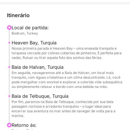
enseada calma e turquesa cercada por colinas
cobertas de pinheiros. É perfeita para nadar, flutuar
Itinerário
ou tirar aquela foto dos sonhos nas férias.
Local de partida:
Bodrum, Turkey
Em seguida, navegaremos até a Baía de Halvan, um
local mais tranquilo com águas cristalinas e um
Heaven Bay, Turquia
clima descontraído. Aqui, você pode mergulhar com
Nossa primeira parada é Heaven Bay – uma enseada tranquila e
turquesa cercada por colinas cobertas de pinheiros. É perfeita para
snorkel e explorar a colorida vida subaquática ou
nadar, flutuar ou tirar aquela foto dos sonhos das férias.
simplesmente relaxar a bordo com uma bebida na
Baía de Halvan, Turquia
mão.
Em seguida, navegaremos até a Baía de Halvan, um local mais
tranquilo, com águas cristalinas e um clima descontraído. Lá, você
pode mergulhar com snorkel e explorar a colorida vida subaquática
Finalmente, paramos na Baía de Telbuque,
ou simplesmente relaxar a bordo com uma bebida na mão.
conhecida por sua bela paisagem rochosa e
Baía de Telbuque, Turquia
arredores tranquilos – o lugar ideal para encerrar
Por fim, paramos na Baía de Telbuque, conhecida por sua bela
sua aventura marítima antes de retornarmos à
paisagem rochosa e arredores tranquilos – o lugar ideal para
marina.
encerrar sua aventura no mar antes de navegar de volta para a
marina.
Retorno às: