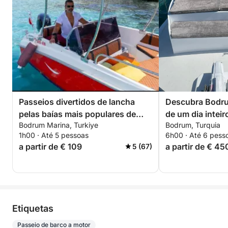
Passeios divertidos de lancha
Descubra Bodr
pelas baías mais populares de
de um dia intei
Bodrum Marina, Turkiye
Bodrum, Turquia
Bodrum.
1h00 · Até 5 pessoas
6h00 · Até 6 pess
a partir de € 109
a partir de € 45
5 (67)
Etiquetas
Passeio de barco a motor