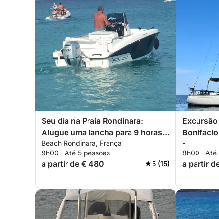
Seu dia na Praia Rondinara:
Excursão 
Alugue uma lancha para 9 horas
Bonifacio
Beach Rondinara, França
-
de descoberta.
9h00 · Até 5 pessoas
8h00 · Até
a partir de € 480
a partir d
5 (15)