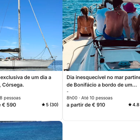
exclusiva de um dia a
Dia inesquecível no mar parti
, Córsega.
de Bonifácio a bordo de um
-
veleiro
 8 pessoas
8h00 · Até 10 pessoas
e € 590
a partir de € 910
5 (30)
4.8