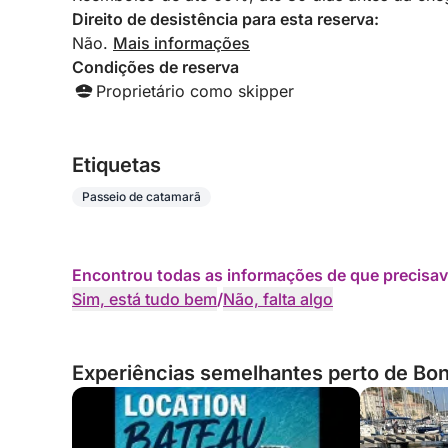
aos detalhes e hospitalidade genuína fizeram
Direito de desistência para esta reserva:
toda a diferença. Se você está procurando um
Não.
Mais informações
passeio de catamarã, eu não poderia
Condições de reserva
recomendar este proprietário e este barco com
mais entusiasmo. Obrigado, Alain, e sua
Proprietário como skipper
maravilhosa irmã, por tornarem nosso dia tão
especial. Com certeza voltaremos.
Etiquetas
Passeio de catamarã
Encontrou todas as informações de que precisav
Sim, está tudo bem
/
Não, falta algo
Experiências semelhantes perto de Bon