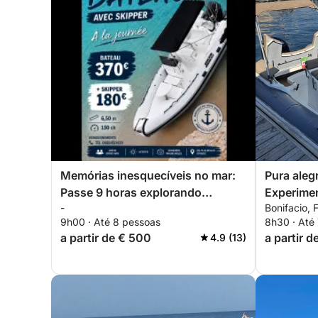
Memórias inesquecíveis no mar:
Pura alegr
Passe 9 horas explorando
Experimen
-
Bonifacio, 
Bonifacio
9h00 · Até 8 pessoas
8h30 · Até
a partir de € 500
a partir d
4.9 (13)