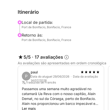
Lavezzi ou até mesmo atravessar para as deslumb
em uma enseada tranquila ou navegar ao longo da 
Itinerário
(francês e inglês) garantirá uma experiência per
Local de partida:
O barco é um verdadeiro paraíso para os entusias
Port de Bonifacio, Bonifacio, France
bordo, você encontrará equipamentos de snorkel
Retorno às:
prancha de foil. Para mergulhadores certificado
Port de Bonifacio, Bonifacio, France
disponíveis (sujeitos à verificação da certificaçã
memórias de todos os ângulos, um drone e uma 
disponíveis.
5/5
·
17 avaliações
As avaliações são apresentadas em ordem cronológica
Observe que o consumo de combustível não está i
diretamente no porto. Essa opção flexível permi
paul
P
alto desempenho, adaptando o passeio ao seu próp
Data do aluguel 29/06/2026 · Data da avaliação
14/07/2026
memórias inesquecíveis no coração da natureza 
Traduzido de Francês
Passamos uma semana muito agradável no
catamarã Ua Reva com o nosso capitão, Alain
Não espere mais para reservar conosco através d
Demat, no sul da Córsega, perto de Bonifacio.
Alain nos proporcionou um barco impecável e
notavelmente bem equipado, garantindo uma
Ler mais