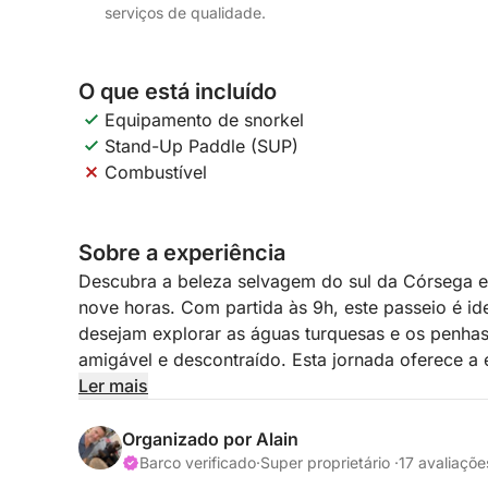
serviços de qualidade.
O que está incluído
Equipamento de snorkel
Stand-Up Paddle (SUP)
Combustível
Sobre a experiência
Descubra a beleza selvagem do sul da Córsega 
nove horas. Com partida às 9h, este passeio é i
desejam explorar as águas turquesas e os penha
amigável e descontraído. Esta jornada oferece a
paisagens costeiras mais intocadas do Mediterrâ
Ler mais
O itinerário é flexível e totalmente personalizáv
Organizado por Alain
dos nossos passageiros opta por navegar até a pr
Barco verificado
·
Super proprietário ·
17 avaliaçõe