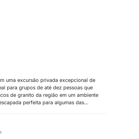
em uma excursão privada excepcional de
deal para grupos de até dez pessoas que
scos de granito da região em um ambiente
 escapada perfeita para algumas das
neo.
el de acordo com suas preferências. A maioria
estigiada ilha de Cavallo, o arquipélago de
s