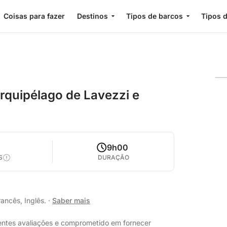
Coisas para fazer
Destinos
Tipos de barcos
Tipos d
arquipélago de Lavezzi e
9h00
S
DURAÇÃO
rancês, Inglês.
·
Saber mais
lentes avaliações e comprometido em fornecer