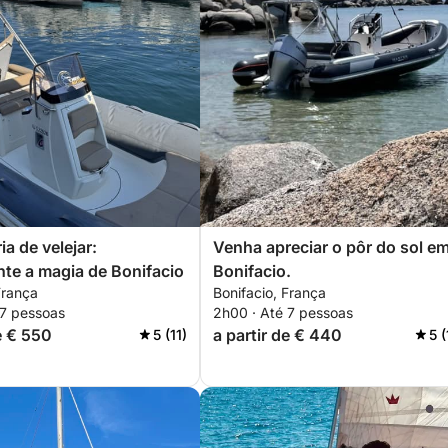
ia de velejar:
Venha apreciar o pôr do sol e
te a magia de Bonifacio
Bonifacio.
França
Bonifacio, França
 7 pessoas
2h00 · Até 7 pessoas
e € 550
a partir de € 440
5 (11)
5 