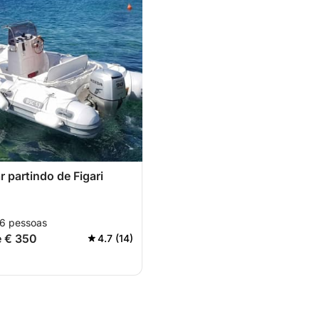
r partindo de Figari
 6 pessoas
e € 350
4.7 (14)