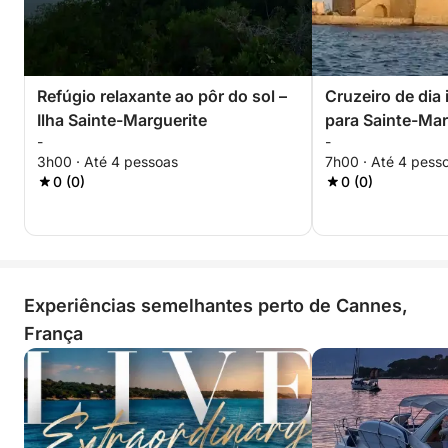
Refúgio relaxante ao pôr do sol –
Cruzeiro de dia 
Ilha Sainte-Marguerite
para Sainte-Mar
-
-
Honorat
3h00 · Até 4 pessoas
7h00 · Até 4 pess
0 (0)
0 (0)
Experiências semelhantes perto de Cannes,
França