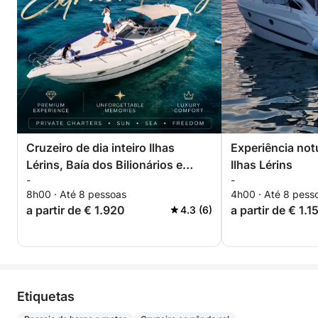
Cruzeiro de dia inteiro Ilhas
Experiência not
Lérins, Baía dos Bilionários e
Ilhas Lérins
-
-
Théoule-sur-Mer
8h00 · Até 8 pessoas
4h00 · Até 8 pess
a partir de € 1.920
a partir de € 1.1
4.3 (6)
Etiquetas