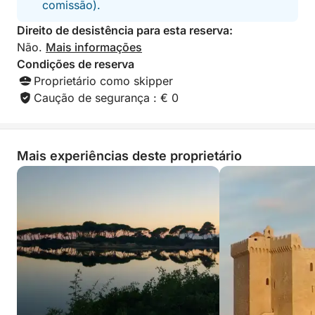
comissão).
A experiência inclui: uma variedade de aperitivos,
Direito de desistência para esta reserva:
refrigerantes, vinho rosé, água, equipamento de
Não.
Mais informações
snorkel e tempo para nadar.
Condições de reserva
Proprietário como skipper
Deixe-se seduzir por um cruzeiro vespertino
Caução de segurança : € 0
intimista e elegante até as Ilhas Lérins. Reserve já a
sua relaxante experiência marítima e desfrute de
momentos mágicos na Riviera Francesa!
Mais experiências deste proprietário