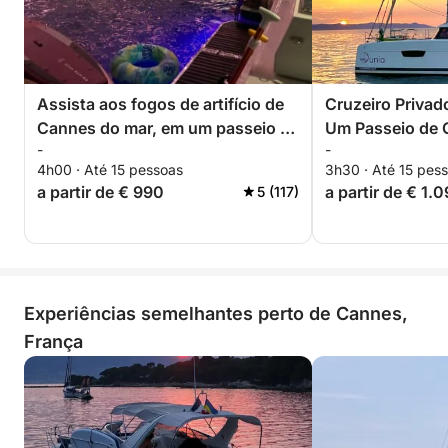
Assista aos fogos de artifício de
Cruzeiro Privado
Cannes do mar, em um passeio de
Um Passeio de 
-
-
barco privativo.
Mar e as Estrel
4h00 · Até 15 pessoas
3h30 · Até 15 pes
a partir de € 990
a partir de € 1.
5 (117)
Experiências semelhantes perto de Cannes,
França