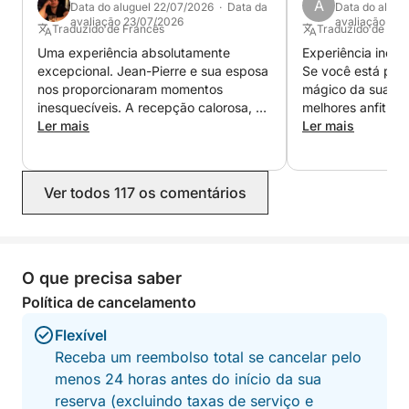
A
Data do aluguel 22/07/2026 · Data da
Data do alugu
Sinta-se à vontade para nos contatar através do
avaliação 23/07/2026
avaliação 20
Traduzido de Francês
Traduzido de Ingl
sistema de mensagens Click&Boat para obter mais
Uma experiência absolutamente
Experiência incrí
informações ou para organizar seu passeio
excepcional. Jean-Pierre e sua esposa
Se você está pro
personalizado.
nos proporcionaram momentos
mágico da sua v
inesquecíveis. A recepção calorosa, a
melhores anfitriõe
Aguardamos ansiosamente a sua visita a bordo,
gentileza e a atenção deles nos
Ler mais
certa! MUITO OB
Ler mais
fizeram sentir como amigos, e não
Stephane & Jean-Pierre
como clientes. Tudo estava
perfeitamente organizado em um
Ver todos 117 os comentários
ambiente elegante e acolhedor. Os
fogos de artifício vistos do barco
foram simplesmente mágicos. Muito
obrigada por esta noite maravilhosa,
que guardaremos para sempre na
O que precisa saber
memória. Com certeza voltaremos e
Política de cancelamento
recomendamos esta experiência de
todo o coração!
Flexível
Receba um reembolso total se cancelar pelo
menos 24 horas antes do início da sua
reserva (excluindo taxas de serviço e