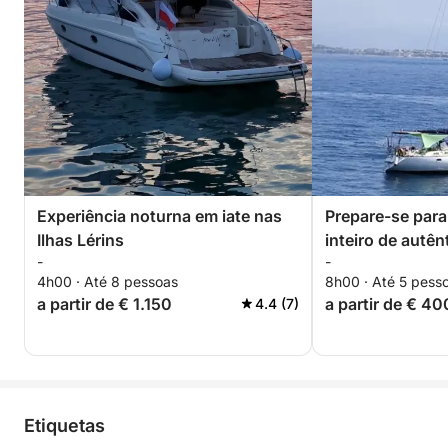
Experiência noturna em iate nas
Prepare-se para 
Ilhas Lérins
inteiro de autê
-
-
vela em Cannes
4h00 · Até 8 pessoas
8h00 · Até 5 pess
a partir de € 1.150
a partir de € 40
4.4 (7)
Etiquetas