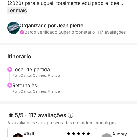
(2020) para aluguel, totalmente equipado e ideal
para um passeio de um dia ou um jantar ao
Ler mais
entardecer.
Organizado por Jean pierre
Embarque com seu capitão profissional para uma
Barco verificado
·
Super proprietário ·
117 avaliações
experiência única no mar: velejar, relaxar, desfrutar
de refeições deliciosas, celebrar um evento ou
descobrir enseadas isoladas com águas cristalinas.
Itinerário
O barco está equipado com diversas comodidades
Local de partida:
Port Canto, Cannes, France
para que você aproveite ao máximo o seu dia: 3
pranchas de stand-up paddle, 1 caiaque duplo,
Retorno às:
máscaras e snorkels, além de um bote para facilitar
Port Canto, Cannes, France
a navegação quando ancorado.
Para uma experiência ainda mais completa, também
5/5
·
117 avaliações
podemos oferecer serviços adicionais mediante
As avaliações são apresentadas em ordem cronológica
solicitação, como catering.
Vitalij
Audrey