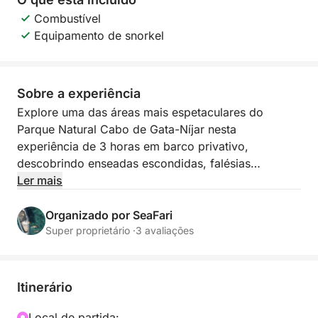
Combustível
Equipamento de snorkel
Sobre a experiência
Explore uma das áreas mais espetaculares do
Parque Natural Cabo de Gata-Níjar nesta
experiência de 3 horas em barco privativo,
descobrindo enseadas escondidas, falésias
impressionantes e águas cristalinas acessíveis
Ler mais
apenas por mar.
Organizado por SeaFari
Começamos nossa jornada navegando ao longo das
Super proprietário ·
3 avaliações
imponentes falésias do Farol de Mesa Roldán, onde
você poderá admirar formações rochosas
deslumbrantes e grutas marinhas naturais esculpidas
Itinerário
pelo tempo e pelo vento.
Local de partida: