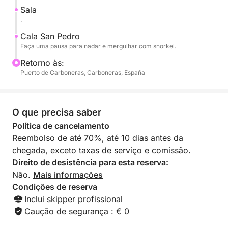
subaquático espetacular. Sob a superfície, você
Sala
encontrará um rico ecossistema marinho com uma
.
variedade de peixes nadando entre os famosos
Cala San Pedro
campos de ervas marinhas Posidonia do Parque
Faça uma pausa para nadar e mergulhar com snorkel.
Natural.
Retorno às:
Puerto de Carboneras, Carboneras, España
Após desfrutar desses locais inesquecíveis,
retornamos ao porto com vistas panorâmicas da
costa.
O que precisa saber
Política de cancelamento
Reembolso de até 70%, até 10 dias antes da
chegada, exceto taxas de serviço e comissão.
Direito de desistência para esta reserva:
Não.
Mais informações
Condições de reserva
Inclui skipper profissional
Caução de segurança : € 0