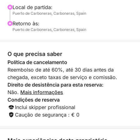
cristalinas. A rota combina história e aventura com
Local de partida:
Puerto de Carboneras, Carboneras, Spain
momentos de tranquilidade — perfeita para nadar,
tomar sol ou simplesmente desfrutar da brisa fresca
Retorno às:
do mar.
Puerto de Carboneras, Carboneras, Spain
Ideal para famílias, amigos ou qualquer pessoa
fascinada por histórias marítimas, este passeio
O que precisa saber
oferece uma maneira única de vivenciar Carboneras
Política de cancelamento
a partir da água. Mergulhe no Mediterrâneo, explore
Reembolso de até 60%, até 30 dias antes da
lugares isolados e sinta o espírito dos piratas que
chegada, exceto taxas de serviço e comissão.
outrora vagaram por estas praias.
Direito de desistência para esta reserva:
Não.
Mais informações
Com bastante tempo para relaxar e apreciar a
Condições de reserva
paisagem, a Rota dos Piratas é mais do que apenas
Inclui skipper profissional
um cruzeiro — é uma aventura envolvente que
Caução de segurança : € 0
mistura beleza natural e lendas cativantes em um dia
inesquecível no mar.