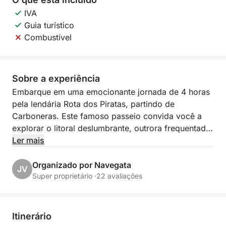
IVA
Guia turístico
Combustível
Sobre a experiência
Embarque em uma emocionante jornada de 4 horas
pela lendária Rota dos Piratas, partindo de
Carboneras. Este famoso passeio convida você a
explorar o litoral deslumbrante, outrora frequentado
por piratas, repleto de cavernas escondidas,
Ler mais
enseadas secretas e uma beleza natural de tirar o
fôlego.
Organizado por Navegata
JV
Super proprietário ·
22 avaliações
Enquanto navega pelas águas azul-turquesa, ouça
histórias de antigos bandidos do mar e suas
aventuras ousadas, enquanto aprecia vistas
Itinerário
deslumbrantes de penhascos escarpados e baías